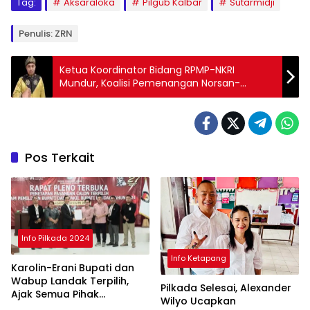
Tag:
Aksaraloka
Pilgub Kalbar
Sutarmidji
Penulis: ZRN
Ketua Koordinator Bidang RPMP-NKRI
Mundur, Koalisi Pemenangan Norsan-
Krisantus Kocar-Kacir
Pos Terkait
Info Pilkada 2024
Info Ketapang
Karolin-Erani Bupati dan
Wabup Landak Terpilih,
Pilkada Selesai, Alexander
Ajak Semua Pihak
Wilyo Ucapkan
Bergandengan