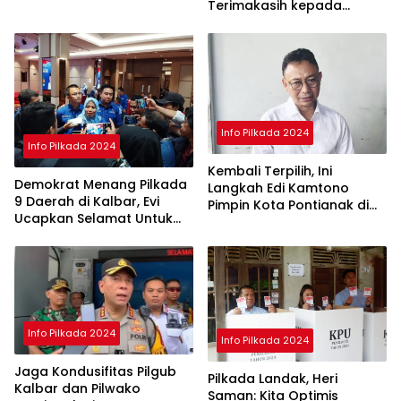
Terimakasih kepada
Masyarakat Ketapang
Info Pilkada 2024
Info Pilkada 2024
Kembali Terpilih, Ini
Demokrat Menang Pilkada
Langkah Edi Kamtono
9 Daerah di Kalbar, Evi
Pimpin Kota Pontianak di
Ucapkan Selamat Untuk
Periode ke II
Norsan-Krisantus
Info Pilkada 2024
Info Pilkada 2024
Jaga Kondusifitas Pilgub
Pilkada Landak, Heri
Kalbar dan Pilwako
Saman: Kita Optimis