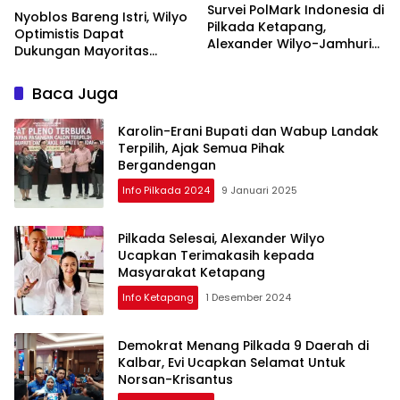
Survei PolMark Indonesia di
Nyoblos Bareng Istri, Wilyo
Pilkada Ketapang,
Optimistis Dapat
Alexander Wilyo-Jamhuri
Dukungan Mayoritas
Unggul 45 Persen
Warga Ketapang
Baca Juga
Karolin-Erani Bupati dan Wabup Landak
Terpilih, Ajak Semua Pihak
Bergandengan
Info Pilkada 2024
9 Januari 2025
Pilkada Selesai, Alexander Wilyo
Ucapkan Terimakasih kepada
Masyarakat Ketapang
Info Ketapang
1 Desember 2024
Demokrat Menang Pilkada 9 Daerah di
Kalbar, Evi Ucapkan Selamat Untuk
Norsan-Krisantus