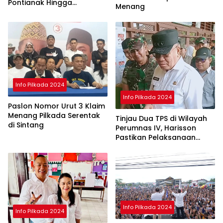
Pontianak Hingga
Menang
Penghitungan Suara di KPU
Selesai
Info Pilkada 2024
Info Pilkada 2024
Paslon Nomor Urut 3 Klaim
Menang Pilkada Serentak
Tinjau Dua TPS di Wilayah
di Sintang
Perumnas IV, Harisson
Pastikan Pelaksanaan
Pilkada Serentak 2024
Aman
Info Pilkada 2024
Info Pilkada 2024