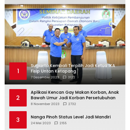
Sugiarto Kembali Terpilih Jadi Ketua IKA
1
Fisip Untan Ketapang
7 Desember 2023
3122
Aplikasi Kencan Gay Makan Korban, Anak
2
Bawah Umur Jadi Korban Persetubuhan
8 November 2023
2732
Nanga Pinoh Status Level Jadi Mandiri
3
24 Mei 2023
2155