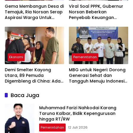
Gema Membangun Desa di
Viral Soal PPPK, Gubernur
Temajuk, Ria Norsan Serap
Norsan Beberkan
Aspirasi Warga Untuk
Penyebab Keuangan
Penyusunan APBD 2027
Daerah Tertekan dan
Usulkan Solusi ke Pusat
Ekonomi
Pemerintahan
Demi Smelter Kayong
MBG untuk Negeri: Dorong
Utara, 89 Pemuda
Generasi Sehat dan
Digembleng di China: Ada
Tangguh Menuju Indonesia
yang Belajar Mandarin 4
Emas 2045
Bulan
Baca Juga
Muhammad Farizi Nahkodai Karang
Taruna Kalbar, Bidik Kepengurusan
hingga RT/RW
Pemerintahan
12 Juli 2026