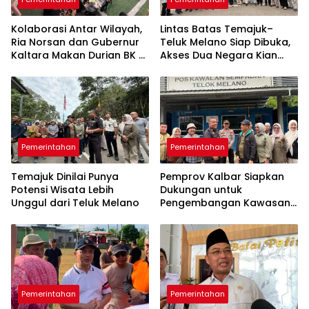
Kolaborasi Antar Wilayah,
Lintas Batas Temajuk–
Ria Norsan dan Gubernur
Teluk Melano Siap Dibuka,
Kaltara Makan Durian BK di
Akses Dua Negara Kian
Pontianak
Dekat
Pemerintahan
Pemerintahan
Temajuk Dinilai Punya
Pemprov Kalbar Siapkan
Potensi Wisata Lebih
Dukungan untuk
Unggul dari Teluk Melano
Pengembangan Kawasan
Perbatasan
Pemerintahan
Pemerintahan