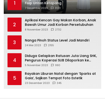
1
Fisip Untan Ketapang
7 Desember 2023
3122
Aplikasi Kencan Gay Makan Korban, Anak
2
Bawah Umur Jadi Korban Persetubuhan
8 November 2023
2732
Nanga Pinoh Status Level Jadi Mandiri
3
24 Mei 2023
2155
Diduga Gelapkan Ratusan Juta Uang SHK,
4
Pengurus Koperasi SUB Dilaporkan ke
Polisi
5 November 2023
990
Rayakan Liburan Natal dengan ‘Sparks at
5
Gaia’, Sajikan Tempat Foto Estetik
23 Desember 2023
345