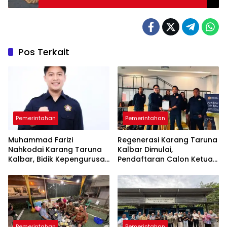
Pontianak
Pos Terkait
Pemerintahan
Pemerintahan
Muhammad Farizi
Regenerasi Karang Taruna
Nahkodai Karang Taruna
Kalbar Dimulai,
Kalbar, Bidik Kepengurusan
Pendaftaran Calon Ketua
hingga RT/RW
Dibuka Jelang Temu Karya
Daerah
Pemerintahan
Pemerintahan