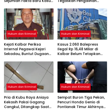
Sejumlah Fakta Baru Kasus
Tegaskan Pengalihan
Kematian Veggie
Penahanan Kewenangan
Hakim
Hukum dan Kriminal
Hukum dan Kriminal
Kejati Kalbar Periksa
Kasus 2.060 Balepress
Internal Pegawai Kejari
Ilegal Rp 16,48 Miliar di
Sekadau, Buntut Dugaan
Kalbar Belum Tetapkan
Perampasan Emas
Tersangka, Enam Saksi
Sudah Diperiksa
Hukum dan Kriminal
Hukum dan Kriminal
Pria di Kubu Raya Aniaya
Sempat Buron Tiga Pekan,
Kekasih Pakai Gagang
Pencuri Honda Genio di
Cangkul, Ditangkap Saat
Pontianak Timur Akhirnya