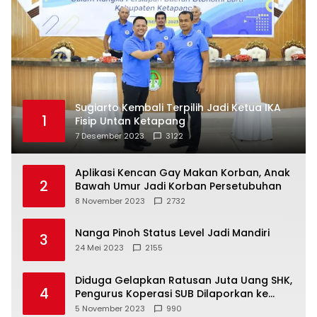
Sugiarto Kembali Terpilih Jadi Ketua IKA
1
Fisip Untan Ketapang
7 Desember 2023
3122
Aplikasi Kencan Gay Makan Korban, Anak
2
Bawah Umur Jadi Korban Persetubuhan
8 November 2023
2732
Nanga Pinoh Status Level Jadi Mandiri
3
24 Mei 2023
2155
Diduga Gelapkan Ratusan Juta Uang SHK,
4
Pengurus Koperasi SUB Dilaporkan ke
Polisi
5 November 2023
990