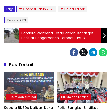
Tag:
Operasi Patuh 2025
Polda Kalbar
Penulis: ZRN
Bandara Wamena Tetap Aman, Kopasgat
Perkuat Pengamanan Terpadu untuk
Menjaga Kelancaran Operasi
Pos Terkait
Hukum dan Kriminal
Hukum dan Kriminal
Kepala BKSDA Kalbar: Kuku
Polisi Bongkar Sindikat