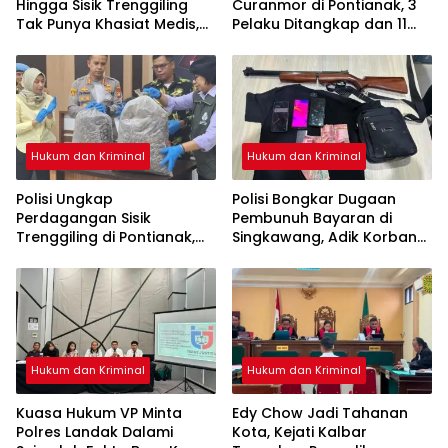
Hingga Sisik Trenggiling
Curanmor di Pontianak, 3
Tak Punya Khasiat Medis,
Pelaku Ditangkap dan 11
Itu Cuma Mitos
Motor Disita
Hukum dan Kriminal
Hukum dan Kriminal
Polisi Ungkap
Polisi Bongkar Dugaan
Perdagangan Sisik
Pembunuh Bayaran di
Trenggiling di Pontianak,
Singkawang, Adik Korban
Sita 551 Kg Sisik dan 42 Kg
Jadi Tersangka
Kuku
Hukum dan Kriminal
Hukum dan Kriminal
Kuasa Hukum VP Minta
Edy Chow Jadi Tahanan
Polres Landak Dalami
Kota, Kejati Kalbar