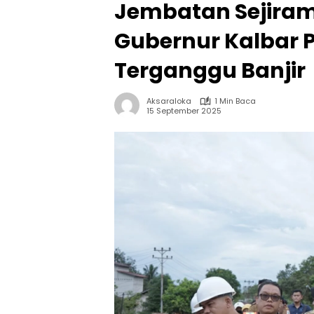
Jembatan Sejiram
Gubernur Kalbar P
Terganggu Banjir
Aksaraloka
1 Min Baca
15 September 2025