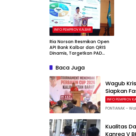
INFO PEMPROV KALBAR
Ria Norsan Resmikan Open
API Bank Kalbar dan QRIS
Dinamis, Targetkan PAD
Meningkat Lewat Digitalisasi
Baca Juga
Wagub Kris
Siapkan Fa
INFO PEMPROV K
PONTIANAK – Wak
Kualitas D
Kanreg V B