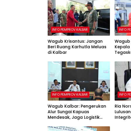
INFO PEMPROV KALBAR
INFO P
Wagub Krisantus: Jangan
Wagub 
Beri Ruang Karhutla Meluas
Kepala 
di Kalbar
Tegask
Hilirisa
INFO PEMPROV KALBAR
INFO P
Wagub Kalbar: Pengerukan
Ria Nor
Alur Sungai Kapuas
Lulusan
Mendesak, Jaga Logistik
Integr
hingga Layanan Publik
Belajar