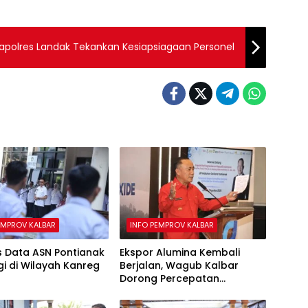
apolres Landak Tekankan Kesiapsiagaan Personel
EMPROV KALBAR
INFO PEMPROV KALBAR
s Data ASN Pontianak
Ekspor Alumina Kembali
gi di Wilayah Kanreg
Berjalan, Wagub Kalbar
Dorong Percepatan
Infrastruktur Ekspor