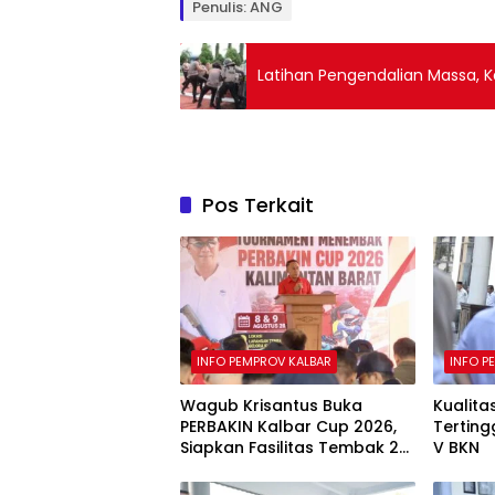
Penulis: ANG
Latihan Pengendalian Massa, K
Pos Terkait
INFO PEMPROV KALBAR
INFO P
Wagub Krisantus Buka
Kualita
PERBAKIN Kalbar Cup 2026,
Terting
Siapkan Fasilitas Tembak 25
V BKN
dan 50 Meter