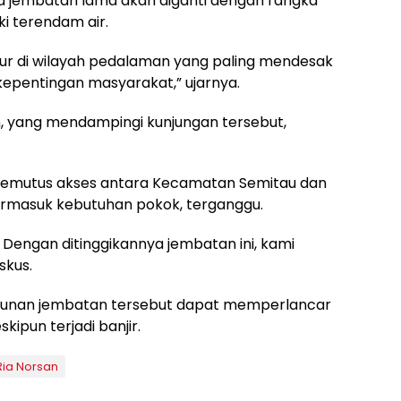
da jembatan lama akan diganti dengan rangka
i terendam air.
ur di wilayah pedalaman yang paling mendesak
epentingan masyarakat,” ujarnya.
an, yang mendampingi kunjungan tersebut,
 memutus akses antara Kecamatan Semitau dan
 termasuk kebutuhan pokok, terganggu.
 Dengan ditinggikannya jembatan ini, kami
skus.
unan jembatan tersebut dapat memperlancar
kipun terjadi banjir.
Ria Norsan