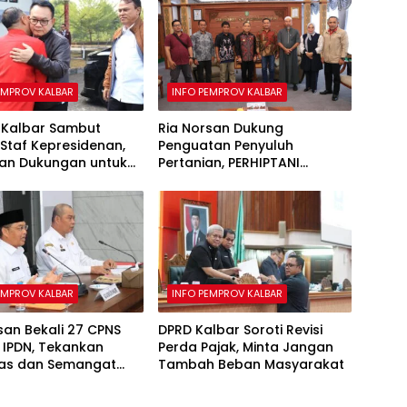
EMPROV KALBAR
INFO PEMPROV KALBAR
Kalbar Sambut
Ria Norsan Dukung
Staf Kepresidenan,
Penguatan Penyuluh
an Dukungan untuk
Pertanian, PERHIPTANI
si Bauksit
Siapkan Teknologi Modern
untuk Tingkatkan Produksi
Padi
EMPROV KALBAR
INFO PEMPROV KALBAR
san Bekali 27 CPNS
DPRD Kalbar Soroti Revisi
 IPDN, Tekankan
Perda Pajak, Minta Jangan
itas dan Semangat
Tambah Beban Masyarakat