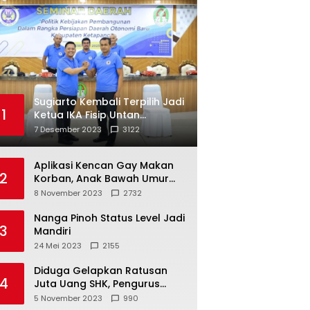
Sugiarto Kembali Terpilih Jadi
1
Ketua IKA Fisip Untan
Ketapang
7 Desember 2023
3122
Aplikasi Kencan Gay Makan
2
Korban, Anak Bawah Umur
Jadi Korban Persetubuhan
8 November 2023
2732
Nanga Pinoh Status Level Jadi
3
Mandiri
24 Mei 2023
2155
Diduga Gelapkan Ratusan
4
Juta Uang SHK, Pengurus
Koperasi SUB Dilaporkan ke
5 November 2023
990