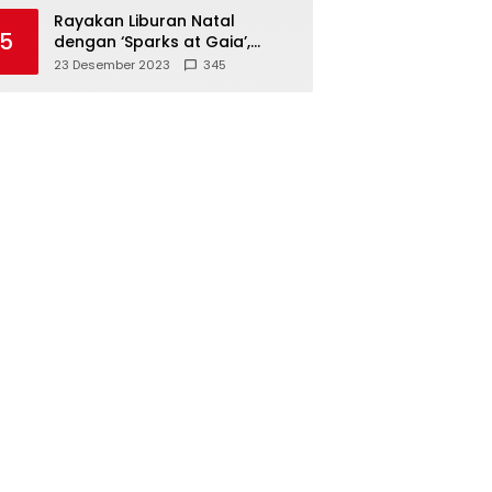
Polisi
Rayakan Liburan Natal
5
dengan ‘Sparks at Gaia’,
Sajikan Tempat Foto Estetik
23 Desember 2023
345