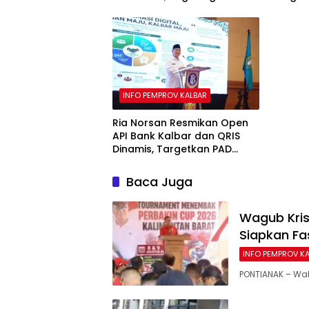
hingga Layanan Publik
Belajar
INFO PEMPROV KALBAR
Ria Norsan Resmikan Open
API Bank Kalbar dan QRIS
Dinamis, Targetkan PAD
Meningkat Lewat Digitalisasi
Baca Juga
Wagub Kris
Siapkan Fa
INFO PEMPROV K
PONTIANAK – Wak