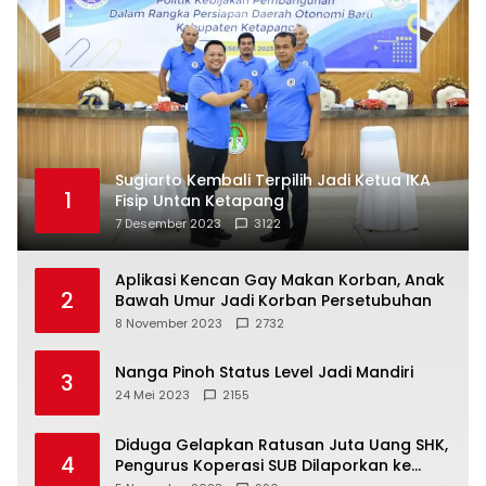
Sugiarto Kembali Terpilih Jadi Ketua IKA
1
Fisip Untan Ketapang
7 Desember 2023
3122
Aplikasi Kencan Gay Makan Korban, Anak
2
Bawah Umur Jadi Korban Persetubuhan
8 November 2023
2732
Nanga Pinoh Status Level Jadi Mandiri
3
24 Mei 2023
2155
Diduga Gelapkan Ratusan Juta Uang SHK,
4
Pengurus Koperasi SUB Dilaporkan ke
Polisi