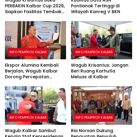
PERBAKIN Kalbar Cup 2026,
Pontianak Tertinggi di
Siapkan Fasilitas Tembak
Wilayah Kanreg V BKN
25 dan 50 Meter
INFO PEMPROV KALBAR
INFO PEMPROV KALBAR
Ekspor Alumina Kembali
Wagub Krisantus: Jangan
Berjalan, Wagub Kalbar
Beri Ruang Karhutla
Dorong Percepatan
Meluas di Kalbar
Infrastruktur Ekspor
INFO PEMPROV KALBAR
INFO PEMPROV KALBAR
Wagub Kalbar Sambut
Ria Norsan Dukung
Kepala Staf Kepresidenan,
Penguatan Penyuluh