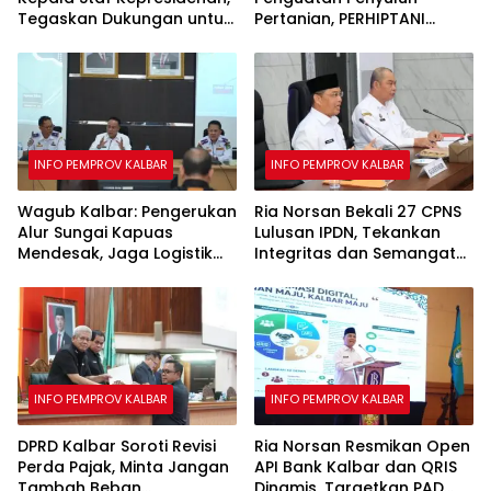
Tegaskan Dukungan untuk
Pertanian, PERHIPTANI
Hilirisasi Bauksit
Siapkan Teknologi Modern
untuk Tingkatkan Produksi
Padi
INFO PEMPROV KALBAR
INFO PEMPROV KALBAR
Wagub Kalbar: Pengerukan
Ria Norsan Bekali 27 CPNS
Alur Sungai Kapuas
Lulusan IPDN, Tekankan
Mendesak, Jaga Logistik
Integritas dan Semangat
hingga Layanan Publik
Belajar
INFO PEMPROV KALBAR
INFO PEMPROV KALBAR
DPRD Kalbar Soroti Revisi
Ria Norsan Resmikan Open
Perda Pajak, Minta Jangan
API Bank Kalbar dan QRIS
Tambah Beban
Dinamis, Targetkan PAD