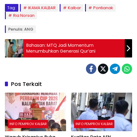
Tag:
IKAMA KALBAR
Kalbar
Pontianak
Ria Norsan
Penulis: ANG
Bahasan: MTQ Jadi Momentum
Menumbuhkan Generasi Qur’ani
Pos Terkait
INFO PEMPROV KALBAR
INFO PEMPROV KALBAR
Wagub Krisantus Buka
Kualitas Data ASN