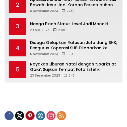
2
Bawah Umur Jadi Korban Persetubuhan
8 November 2023
2732
Nanga Pinoh Status Level Jadi Mandiri
3
24 Mei 2023
2155
Diduga Gelapkan Ratusan Juta Uang SHK,
4
Pengurus Koperasi SUB Dilaporkan ke
Polisi
5 November 2023
990
Rayakan Liburan Natal dengan ‘Sparks at
5
Gaia’, Sajikan Tempat Foto Estetik
23 Desember 2023
345