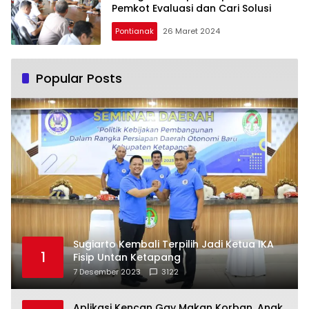
Pemkot Evaluasi dan Cari Solusi
Pontianak
26 Maret 2024
Popular Posts
Sugiarto Kembali Terpilih Jadi Ketua IKA
1
Fisip Untan Ketapang
7 Desember 2023
3122
Aplikasi Kencan Gay Makan Korban, Anak