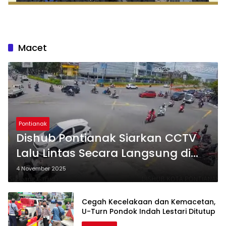
Macet
Pontianak
Dishub Pontianak Siarkan CCTV
Lalu Lintas Secara Langsung di
YouTube
4 November 2025
Cegah Kecelakaan dan Kemacetan,
U-Turn Pondok Indah Lestari Ditutup