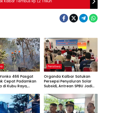
k Kalbar Tembus Rp 1,2 Triliun
wa
Peristiwa
t Yonko 466 Pasgat
Organda Kalbar Satukan
ak Cepat Padamkan
Persepsi Penyaluran Solar
a di Kubu Raya,
Subsidi, Antrean SPBU Jadi
a Tim Gabungan
Sorotan
Meluasnya Api