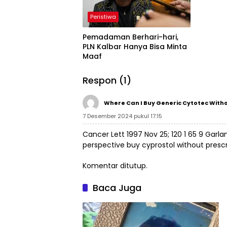
Peristiwa
Pemadaman Berhari-hari,
PLN Kalbar Hanya Bisa Minta
Maaf
Respon (1)
Where Can I Buy Generic Cytotec Witho
7 Desember 2024 pukul 17:15
Cancer Lett 1997 Nov 25; 120 1 65 9 Garla
perspective
buy cyprostol without prescr
Komentar ditutup.
Baca Juga