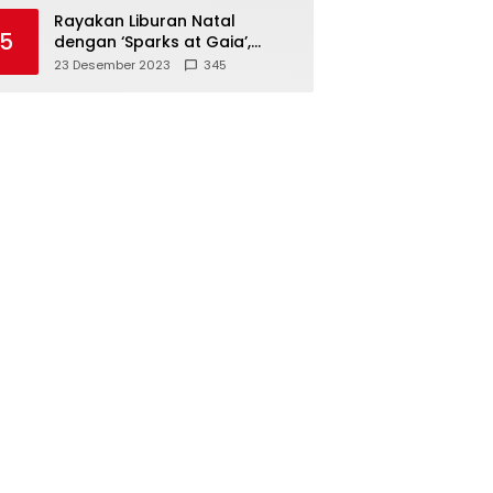
Polisi
Rayakan Liburan Natal
5
dengan ‘Sparks at Gaia’,
Sajikan Tempat Foto Estetik
23 Desember 2023
345