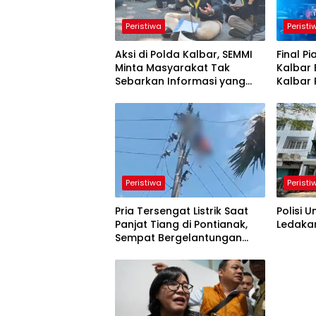
Peristiwa
Peristi
Aksi di Polda Kalbar, SEMMI
Final Pi
Minta Masyarakat Tak
Kalbar 
Sebarkan Informasi yang
Kalbar 
Belum Terverifikasi
Disiplin
Peristiwa
Peristi
Pria Tersengat Listrik Saat
Polisi 
Panjat Tiang di Pontianak,
Ledakan
Sempat Bergelantungan
Sebelum Dievakuasi