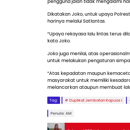
pengguna jalan tidak mengalami ham
Dikatakan Joko, untuk upaya Polresta
harinya melalui Satlantas.
“Upaya rekayasa lalu lintas terus di
kata Joko.
Joko juga menilai, atas operasional
untuk melakukan pengaturan simpa
“Atas kepadatan maupun kemacetan
masyarakat untuk memiliki kesadaran
melancarkan ataupun membuat lalu 
Tag:
Duplikat Jembatan Kapuas I
Penulis: AM