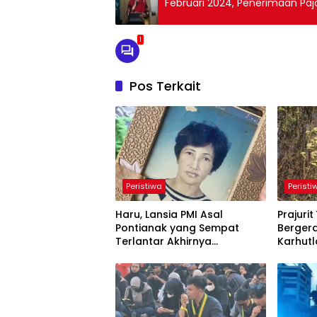
Februari 2024, Penerimaan Paja
1
Pos Terkait
Peristiwa
Peristi
Haru, Lansia PMI Asal
Prajuri
Pontianak yang Sempat
Berger
Terlantar Akhirnya
Karhutl
Dipertemukan dengan Anak
Bersam
Kandung
Cegah 