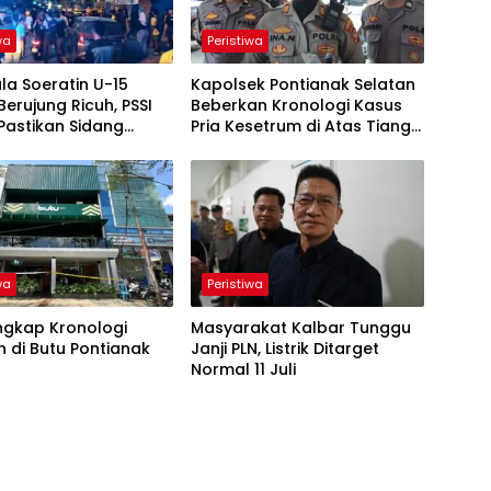
wa
Peristiwa
ala Soeratin U-15
Kapolsek Pontianak Selatan
Berujung Ricuh, PSSI
Beberkan Kronologi Kasus
Pastikan Sidang
Pria Kesetrum di Atas Tiang
 Digelar
Listrik
wa
Peristiwa
Ungkap Kronologi
Masyarakat Kalbar Tunggu
 di Butu Pontianak
Janji PLN, Listrik Ditarget
Normal 11 Juli