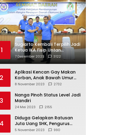
Sugiarto Kembali Terpilih Jadi
1
Ketua IKA Fisip Untan
Ketapang
7 Desember 2023
3122
Aplikasi Kencan Gay Makan
2
Korban, Anak Bawah Umur
Jadi Korban Persetubuhan
8 November 2023
2732
Nanga Pinoh Status Level Jadi
3
Mandiri
24 Mei 2023
2155
Diduga Gelapkan Ratusan
4
Juta Uang SHK, Pengurus
Koperasi SUB Dilaporkan ke
5 November 2023
990