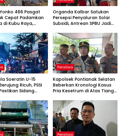
t Yonko 466 Pasgat
Organda Kalbar Satukan
ak Cepat Padamkan
Persepsi Penyaluran Solar
a di Kubu Raya,
Subsidi, Antrean SPBU Jadi
a Tim Gabungan
Sorotan
Meluasnya Api
wa
Peristiwa
ala Soeratin U-15
Kapolsek Pontianak Selatan
Berujung Ricuh, PSSI
Beberkan Kronologi Kasus
Pastikan Sidang
Pria Kesetrum di Atas Tiang
 Digelar
Listrik
wa
Peristiwa