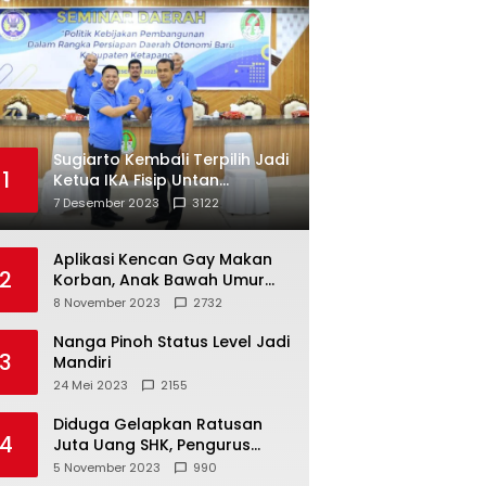
Sugiarto Kembali Terpilih Jadi
1
Ketua IKA Fisip Untan
Ketapang
7 Desember 2023
3122
Aplikasi Kencan Gay Makan
2
Korban, Anak Bawah Umur
Jadi Korban Persetubuhan
8 November 2023
2732
Nanga Pinoh Status Level Jadi
3
Mandiri
24 Mei 2023
2155
Diduga Gelapkan Ratusan
4
Juta Uang SHK, Pengurus
Koperasi SUB Dilaporkan ke
5 November 2023
990