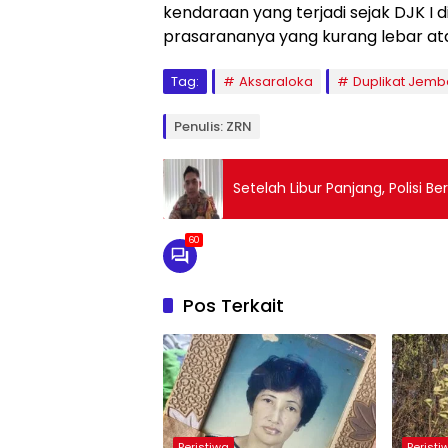
kendaraan yang terjadi sejak DJK I d
prasarananya yang kurang lebar atau
Tag:
Aksaraloka
Duplikat Jemb
Penulis: ZRN
Setelah Libur Panjang, Polisi B
60
Pos Terkait
Peristiwa
Peristi