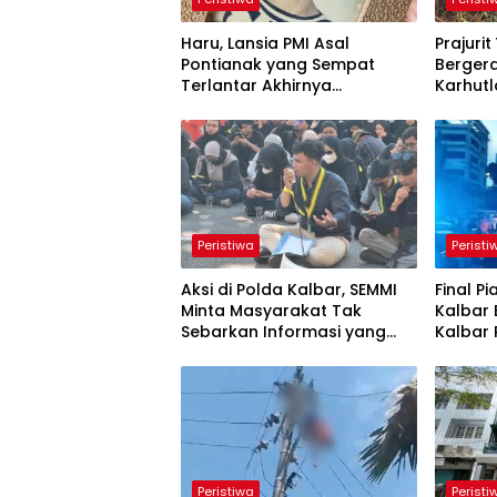
Haru, Lansia PMI Asal
Prajuri
Pontianak yang Sempat
Berger
Terlantar Akhirnya
Karhutl
Dipertemukan dengan Anak
Bersam
Kandung
Cegah 
Peristiwa
Peristi
Aksi di Polda Kalbar, SEMMI
Final Pi
Minta Masyarakat Tak
Kalbar 
Sebarkan Informasi yang
Kalbar 
Belum Terverifikasi
Disiplin
Peristiwa
Peristi