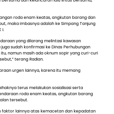
an bersama dan kelancaran lalu lintas bersama,”
arangan roda enam keatas, angkutan barang dan
ebut, maka imbasnya adalah ke Simpang Tanjung
I.
ndaraan yang dilarang melintasi kawasan
a juga sudah konfirmasi ke Dinas Perhubungan
 itu, namun masih ada oknum sopir yang curi-curi
sebut,” terang Radian.
araan urgen lainnya, karena itu memang
ihaknya terus melakukan sosialisasi serta
ndaraan roda enam keatas, angkutan barang
jalan tersebut.
n faktor lainnya atas kemacetan dan kepadatan