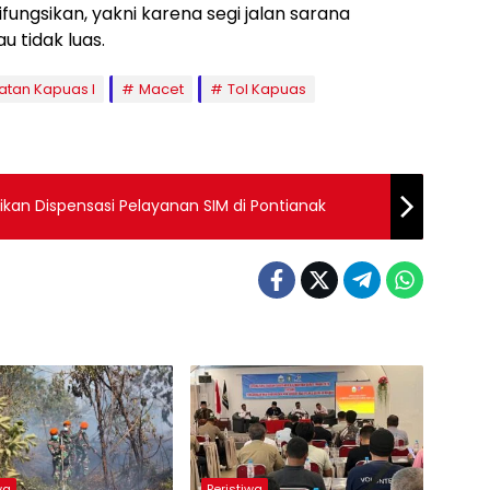
ifungsikan, yakni karena segi jalan sarana
 tidak luas.
atan Kapuas I
Macet
Tol Kapuas
erikan Dispensasi Pelayanan SIM di Pontianak
wa
Peristiwa