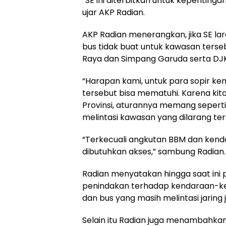
“SE ini diterbitkan untuk kepenting
ujar AKP Radian.
AKP Radian menerangkan, jika SE l
bus tidak buat untuk kawasan ters
Raya dan Simpang Garuda serta DJK 
“Harapan kami, untuk para sopir ke
tersebut bisa mematuhi. Karena kit
Provinsi, aturannya memang seperti
melintasi kawasan yang dilarang ter
“Terkecuali angkutan BBM dan kend
dibutuhkan akses,” sambung Radian.
Radian menyatakan hingga saat ini p
penindakan terhadap kendaraan-ke
dan bus yang masih melintasi jaring 
Selain itu Radian juga menambahka