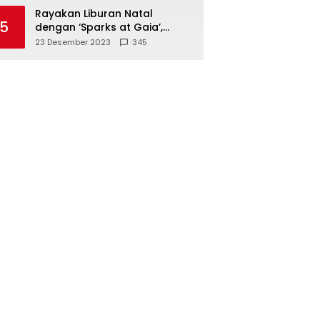
Polisi
Rayakan Liburan Natal
5
dengan ‘Sparks at Gaia’,
Sajikan Tempat Foto Estetik
23 Desember 2023
345