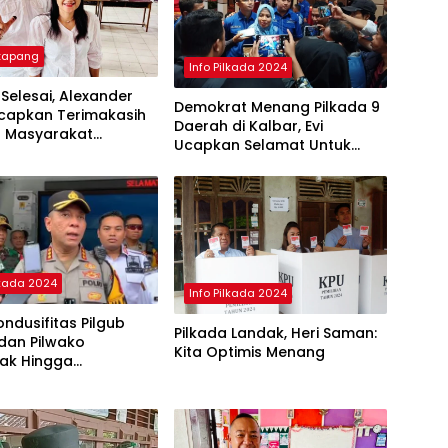
etapang
Info Pilkada 2024
 Selesai, Alexander
Demokrat Menang Pilkada 9
Ucapkan Terimakasih
Daerah di Kalbar, Evi
 Masyarakat
Ucapkan Selamat Untuk
ng
Norsan-Krisantus
lkada 2024
Info Pilkada 2024
ndusifitas Pilgub
Pilkada Landak, Heri Saman:
dan Pilwako
Kita Optimis Menang
nak Hingga
ungan Suara di KPU