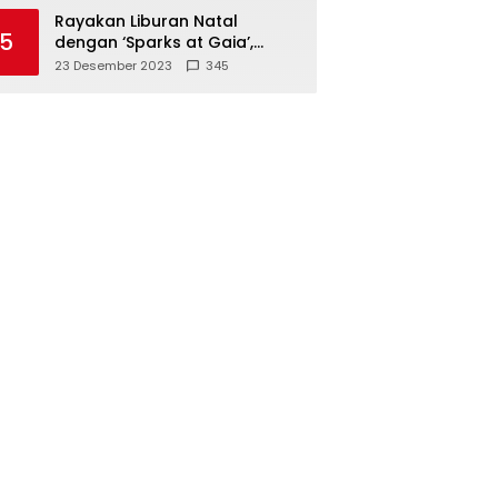
Polisi
Rayakan Liburan Natal
5
dengan ‘Sparks at Gaia’,
Sajikan Tempat Foto Estetik
23 Desember 2023
345