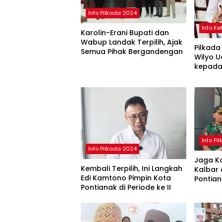
Info Pilkada 2024
Info K
Karolin-Erani Bupati dan
Wabup Landak Terpilih, Ajak
Pilkada
Semua Pihak Bergandengan
Wilyo 
kepada
Ketapa
Info Pi
Info Pilkada 2024
Jaga Ko
Kembali Terpilih, Ini Langkah
Kalbar 
Edi Kamtono Pimpin Kota
Pontia
Pontianak di Periode ke II
Penghit
Selesai