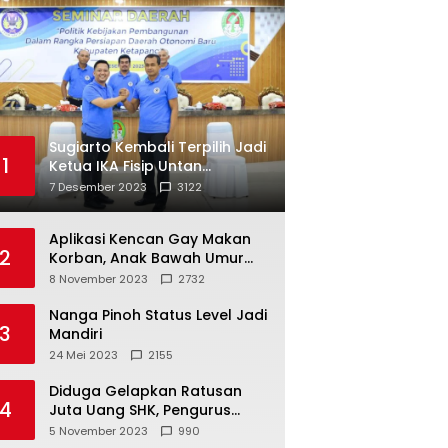
Sugiarto Kembali Terpilih Jadi
1
Ketua IKA Fisip Untan
Ketapang
7 Desember 2023
3122
Aplikasi Kencan Gay Makan
2
Korban, Anak Bawah Umur
Jadi Korban Persetubuhan
8 November 2023
2732
Nanga Pinoh Status Level Jadi
3
Mandiri
24 Mei 2023
2155
Diduga Gelapkan Ratusan
4
Juta Uang SHK, Pengurus
Koperasi SUB Dilaporkan ke
5 November 2023
990