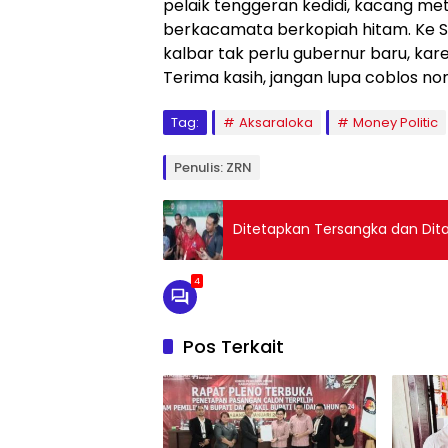
pelaik tenggeran kedidi, kacang mete 
berkacamata berkopiah hitam. Ke Sin
kalbar tak perlu gubernur baru, k
Terima kasih, jangan lupa coblos nom
Tag:
Aksaraloka
Money Politic
Penulis: ZRN
Ditetapkan Tersangka dan Dit
4
Pos Terkait