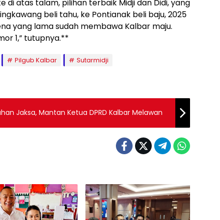
di atas talam, pilihan terbaik Midji dan Didi, yang
gkawang beli tahu, ke Pontianak beli baju, 2025
arena yang lama sudah membawa Kalbar maju.
or 1,” tutupnya.**
Pilgub Kalbar
Sutarmidji
ahan Jaksa, Mantan Ketua DPRD Kalbar Melawan