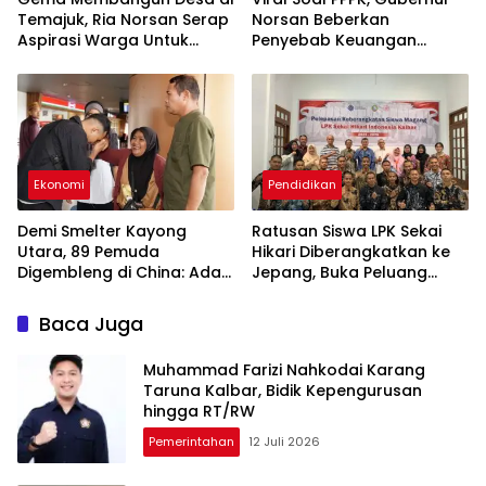
Temajuk, Ria Norsan Serap
Norsan Beberkan
Aspirasi Warga Untuk
Penyebab Keuangan
Penyusunan APBD 2027
Daerah Tertekan dan
Usulkan Solusi ke Pusat
Ekonomi
Pendidikan
Demi Smelter Kayong
Ratusan Siswa LPK Sekai
Utara, 89 Pemuda
Hikari Diberangkatkan ke
Digembleng di China: Ada
Jepang, Buka Peluang
yang Belajar Mandarin 4
Kerja Global
Bulan
Baca Juga
Muhammad Farizi Nahkodai Karang
Taruna Kalbar, Bidik Kepengurusan
hingga RT/RW
Pemerintahan
12 Juli 2026