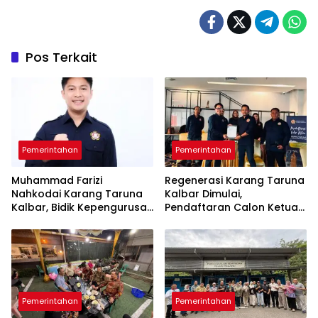
Pos Terkait
Pemerintahan
Pemerintahan
Muhammad Farizi
Regenerasi Karang Taruna
Nahkodai Karang Taruna
Kalbar Dimulai,
Kalbar, Bidik Kepengurusan
Pendaftaran Calon Ketua
hingga RT/RW
Dibuka Jelang Temu Karya
Daerah
Pemerintahan
Pemerintahan