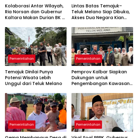
Kolaborasi Antar Wilayah,
Lintas Batas Temajuk–
Ria Norsan dan Gubernur
Teluk Melano Siap Dibuka,
Kaltara Makan Durian BK di
Akses Dua Negara Kian
Pontianak
Dekat
Pemerintahan
Pemerintahan
Temajuk Dinilai Punya
Pemprov Kalbar Siapkan
Potensi Wisata Lebih
Dukungan untuk
Unggul dari Teluk Melano
Pengembangan Kawasan
Perbatasan
Pemerintahan
Pemerintahan
Gema Membangun Desa di
Viral Soal PPPK, Gubernur