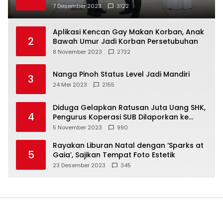
7 Desember 2023
3122
Aplikasi Kencan Gay Makan Korban, Anak
2
Bawah Umur Jadi Korban Persetubuhan
8 November 2023
2732
Nanga Pinoh Status Level Jadi Mandiri
3
24 Mei 2023
2155
Diduga Gelapkan Ratusan Juta Uang SHK,
4
Pengurus Koperasi SUB Dilaporkan ke
Polisi
5 November 2023
990
Rayakan Liburan Natal dengan ‘Sparks at
5
Gaia’, Sajikan Tempat Foto Estetik
23 Desember 2023
345