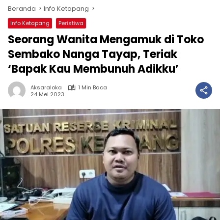
Beranda
Info Ketapang
Info Ketapang
Peristiwa
Seorang Wanita Mengamuk di Toko
Sembako Nanga Tayap, Teriak
‘Bapak Kau Membunuh Adikku’
Aksaraloka
1 Min Baca
24 Mei 2023