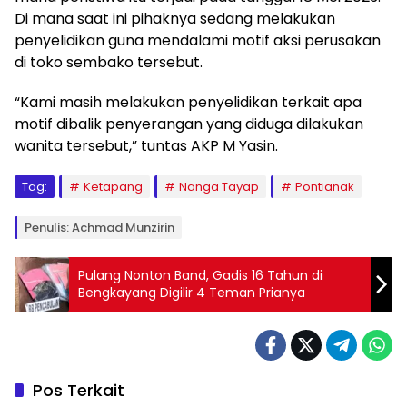
Di mana saat ini pihaknya sedang melakukan
penyelidikan guna mendalami motif aksi perusakan
di toko sembako tersebut.
“Kami masih melakukan penyelidikan terkait apa
motif dibalik penyerangan yang diduga dilakukan
wanita tersebut,” tuntas AKP M Yasin.
Tag:
Ketapang
Nanga Tayap
Pontianak
Penulis: Achmad Munzirin
Pulang Nonton Band, Gadis 16 Tahun di
Bengkayang Digilir 4 Teman Prianya
Pos Terkait