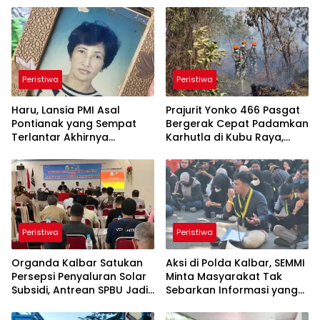
Peristiwa
Peristiwa
Haru, Lansia PMI Asal
Prajurit Yonko 466 Pasgat
Pontianak yang Sempat
Bergerak Cepat Padamkan
Terlantar Akhirnya
Karhutla di Kubu Raya,
Dipertemukan dengan
Bersama Tim Gabungan
Anak Kandung
Cegah Meluasnya Api
Peristiwa
Peristiwa
Organda Kalbar Satukan
Aksi di Polda Kalbar, SEMMI
Persepsi Penyaluran Solar
Minta Masyarakat Tak
Subsidi, Antrean SPBU Jadi
Sebarkan Informasi yang
Sorotan
Belum Terverifikasi