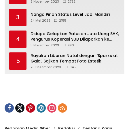
8 November 2023
2732
Nanga Pinoh Status Level Jadi Mandiri
3
24 Mei 2023
2155
Diduga Gelapkan Ratusan Juta Uang SHK,
4
Pengurus Koperasi SUB Dilaporkan ke
Polisi
5 November 2023
990
Rayakan Liburan Natal dengan ‘Sparks at
5
Gaia’, Sajikan Tempat Foto Estetik
23 Desember 2023
345
Pedoman Media Siber
Redaksi
Tentang Kami