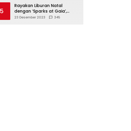
Polisi
Rayakan Liburan Natal
5
dengan ‘Sparks at Gaia’,
Sajikan Tempat Foto Estetik
23 Desember 2023
345