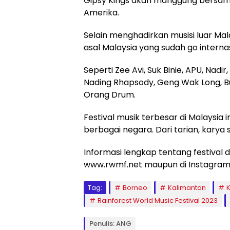
Gipsy Kings akan manggung bersama 
Amerika.
Selain menghadirkan musisi luar Mal
asal Malaysia yang sudah go internas
Seperti Zee Avi, Suk Binie, APU, Nad
Nading Rhapsody, Geng Wak Long, B
Orang Drum.
Festival musik terbesar di Malaysia
berbagai negara. Dari tarian, karya s
Informasi lengkap tentang festival d
www.rwmf.net maupun di Instagram 
Tag:
Borneo
Kalimantan
Rainforest World Music Festival 2023
Penulis: ANG