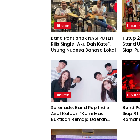
Hiburan
Hibura
Band Pontianak NASI PUTEH
Tutup 
Rilis Single “Aku Dah Kate”,
Stand U
Usung Nuansa Bahasa Lokal
Siap ‘P
Hiburan
Hibura
Serenade, Band Pop Indie
Band P
Asal Kalbar: “Kami Mau
Siap Ril
Buktikan Remaja Daerah
Romans
Juga Bisa Berkarya”