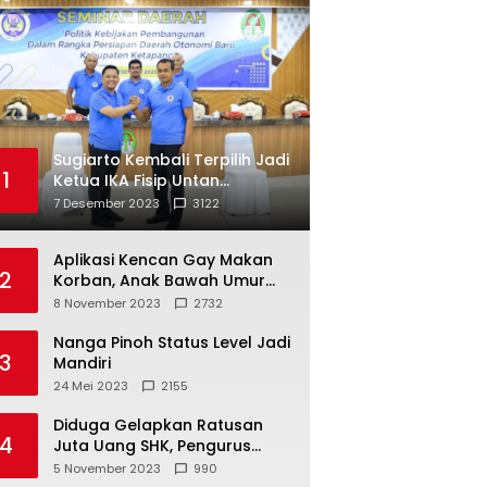
Sugiarto Kembali Terpilih Jadi
1
Ketua IKA Fisip Untan
Ketapang
7 Desember 2023
3122
Aplikasi Kencan Gay Makan
2
Korban, Anak Bawah Umur
Jadi Korban Persetubuhan
8 November 2023
2732
Nanga Pinoh Status Level Jadi
3
Mandiri
24 Mei 2023
2155
Diduga Gelapkan Ratusan
4
Juta Uang SHK, Pengurus
Koperasi SUB Dilaporkan ke
5 November 2023
990