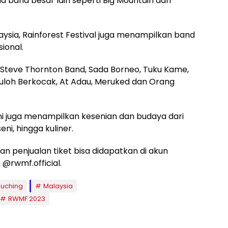
band besar lain seperti Big Mountain dari
aysia, Rainforest Festival juga menampilkan band
ional.
ir, Steve Thornton Band, Sada Borneo, Tuku Kame,
uloh Berkocak, At Adau, Meruked dan Orang
 ini juga menampilkan kesenian dan budaya dari
eni, hingga kuliner.
an penjualan tiket bisa didapatkan di akun
@rwmf.official.
Kuching
Malaysia
RWMF 2023