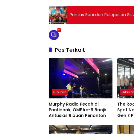
Pentas Seni dan Pelepasan Si
2
Pos Terkait
Hiburan
Hibura
Murphy Radio Pecah di
The Roo
Pontianak, OMF ke-9 Banjir
Spot No
Antusias Ribuan Penonton
Gen Z P