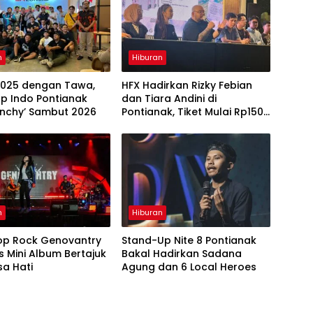
n
Hiburan
2025 dengan Tawa,
HFX Hadirkan Rizky Febian
p Indo Pontianak
dan Tiara Andini di
unchy’ Sambut 2026
Pontianak, Tiket Mulai Rp150
Ribu
n
Hiburan
op Rock Genovantry
Stand-Up Nite 8 Pontianak
is Mini Album Bertajuk
Bakal Hadirkan Sadana
a Hati
Agung dan 6 Local Heroes