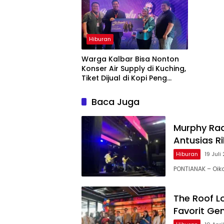
Hiburan
Warga Kalbar Bisa Nonton
Konser Air Supply di Kuching,
Tiket Dijual di Kopi Peng
Pontianak
Baca Juga
Murphy Rad
Antusias R
Hiburan
19 Juli
PONTIANAK – Oik
The Roof L
Favorit Ge