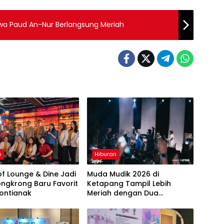
swa Paud An-Nur Berlangsung Meriah
n
Hiburan
f Lounge & Dine Jadi
Muda Mudik 2026 di
ngkrong Baru Favorit
Ketapang Tampil Lebih
ontianak
Meriah dengan Dua
Panggung dan 29 Musisi