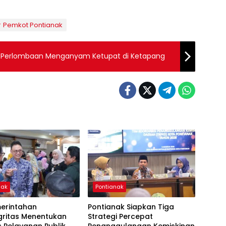
Pemkot Pontianak
r Perlombaan Menganyam Ketupat di Ketapang
nak
Pontianak
merintahan
Pontianak Siapkan Tiga
gritas Menentukan
Strategi Percepat
s Pelayanan Publik
Penanggulangan Kemiskinan