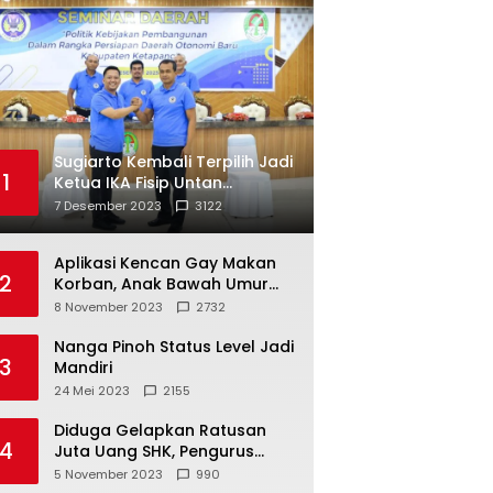
Sugiarto Kembali Terpilih Jadi
1
Ketua IKA Fisip Untan
Ketapang
7 Desember 2023
3122
Aplikasi Kencan Gay Makan
2
Korban, Anak Bawah Umur
Jadi Korban Persetubuhan
8 November 2023
2732
Nanga Pinoh Status Level Jadi
3
Mandiri
24 Mei 2023
2155
Diduga Gelapkan Ratusan
4
Juta Uang SHK, Pengurus
Koperasi SUB Dilaporkan ke
5 November 2023
990