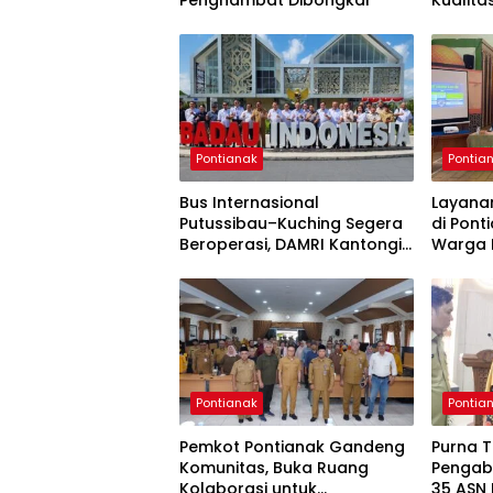
Pontianak
Pontia
Bus Internasional
Layana
Putussibau–Kuching Segera
di Ponti
Beroperasi, DAMRI Kantongi
Warga 
Restu Pemerintah Sarawak
Lama B
Pontianak
Pontia
Pemkot Pontianak Gandeng
Purna T
Komunitas, Buka Ruang
Pengab
Kolaborasi untuk
35 ASN