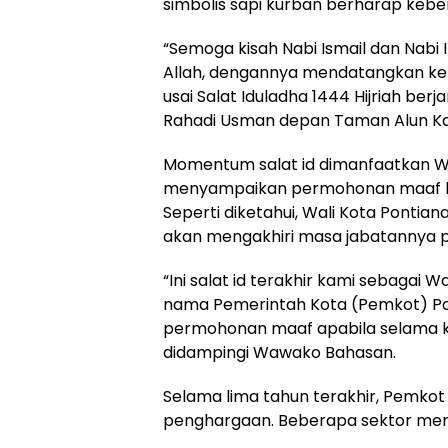
simbolis sapi kurban berharap kebe
“Semoga kisah Nabi Ismail dan Nab
Allah, dengannya mendatangkan ke
usai Salat Iduladha 1444 Hijriah b
Rahadi Usman depan Taman Alun Ka
Momentum salat id dimanfaatkan Wa
menyampaikan permohonan maaf ke
Seperti diketahui, Wali Kota Pontia
akan mengakhiri masa jabatannya 
“Ini salat id terakhir kami sebagai W
nama Pemerintah Kota (Pemkot) Po
permohonan maaf apabila selama k
didampingi Wawako Bahasan.
Selama lima tahun terakhir, Pemko
penghargaan. Beberapa sektor men