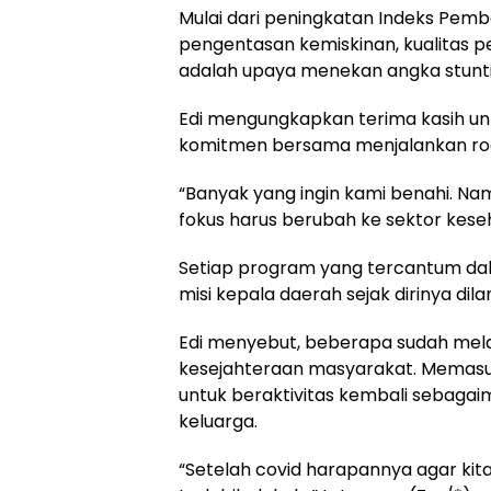
Mulai dari peningkatan Indeks Pem
pengentasan kemiskinan, kualitas pe
adalah upaya menekan angka stuntin
Edi mengungkapkan terima kasih unt
komitmen bersama menjalankan rod
“Banyak yang ingin kami benahi. Na
fokus harus berubah ke sektor keseh
Setiap program yang tercantum da
misi kepala daerah sejak dirinya dilan
Edi menyebut, beberapa sudah melam
kesejahteraan masyarakat. Memasuk
untuk beraktivitas kembali sebaga
keluarga.
“Setelah covid harapannya agar k