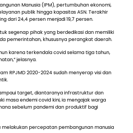
bangunan Manusia (IPM), pertumbuhan ekonomi,
layanan publik hingga kapasitas ASN. Terakhir
g dari 24,4 persen menjadi 19,7 persen.
uk segenap pihak yang berdedikasi dan memiliki
a pemerintahan, khususnya perangkat daerah.
mun karena terkendala covid selama tiga tahun,
atan,” jelasnya.
lam RPJMD 2020-2024 sudah menyerap visi dan
tik.
paui target, diantaranya infrastruktur dan
i masa endemi covid kini, ia mengajak warga
imana sebelum pandemi dan produktif bagi
ita melakukan percepatan pembangunan manusia