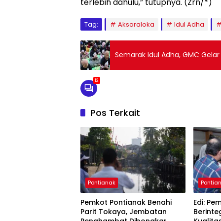
terlebih dahulu,” tutupnya. (Zrn/*)
Tag:
Aksaraloka
Idul Adha
Semarak Idul Adha, GMC Gela
12
Pos Terkait
Pontianak
Pontia
Pemkot Pontianak Benahi
Edi: Pe
Parit Tokaya, Jembatan
Berinte
Penghambat Dibongkar
Kualita