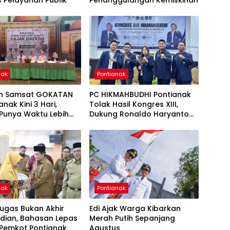
nak
Pontianak
n Samsat GOKATAN
PC HIKMAHBUDHI Pontianak
anak Kini 3 Hari,
Tolak Hasil Kongres XIII,
Punya Waktu Lebih
Dukung Ronaldo Haryanto
ayar Pajak
Jadi Ketua Umum
nak
Pontianak
ugas Bukan Akhir
Edi Ajak Warga Kibarkan
dian, Bahasan Lepas
Merah Putih Sepanjang
 Pemkot Pontianak
Agustus