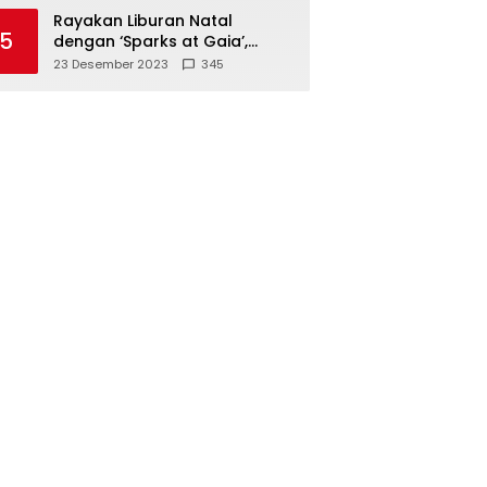
Polisi
Rayakan Liburan Natal
5
dengan ‘Sparks at Gaia’,
Sajikan Tempat Foto Estetik
23 Desember 2023
345