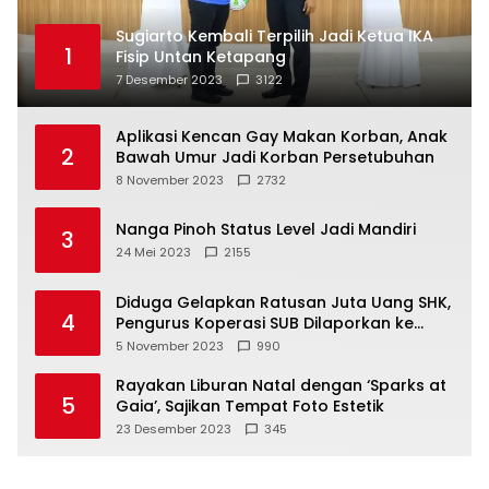
Sugiarto Kembali Terpilih Jadi Ketua IKA
1
Fisip Untan Ketapang
7 Desember 2023
3122
Aplikasi Kencan Gay Makan Korban, Anak
2
Bawah Umur Jadi Korban Persetubuhan
8 November 2023
2732
Nanga Pinoh Status Level Jadi Mandiri
3
24 Mei 2023
2155
Diduga Gelapkan Ratusan Juta Uang SHK,
4
Pengurus Koperasi SUB Dilaporkan ke
Polisi
5 November 2023
990
Rayakan Liburan Natal dengan ‘Sparks at
5
Gaia’, Sajikan Tempat Foto Estetik
23 Desember 2023
345