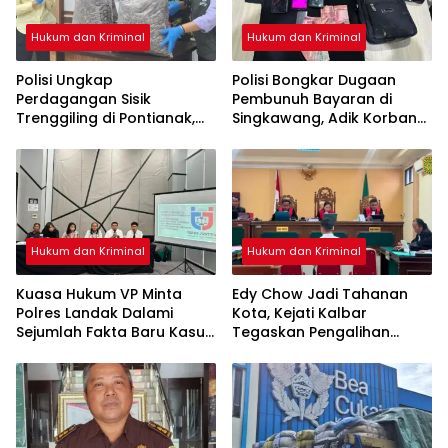
Hukum dan Kriminal
Hukum dan Kriminal
Polisi Ungkap
Polisi Bongkar Dugaan
Perdagangan Sisik
Pembunuh Bayaran di
Trenggiling di Pontianak,
Singkawang, Adik Korban
Sita 551 Kg Sisik dan 42 Kg
Jadi Tersangka
Kuku
Hukum dan Kriminal
Hukum dan Kriminal
Kuasa Hukum VP Minta
Edy Chow Jadi Tahanan
Polres Landak Dalami
Kota, Kejati Kalbar
Sejumlah Fakta Baru Kasus
Tegaskan Pengalihan
Kematian Veggie
Penahanan Kewenangan
Hakim