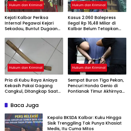
Hukum dan Kriminal
Hukum dan Kriminal
Kejati Kalbar Periksa
Kasus 2.060 Balepress
Internal Pegawai Kejari
Ilegal Rp 16,48 Miliar di
Sekadau, Buntut Dugaan
Kalbar Belum Tetapkan
Perampasan Emas
Tersangka, Enam Saksi
Sudah Diperiksa
Hukum dan Kriminal
Hukum dan Kriminal
Pria di Kubu Raya Aniaya
Sempat Buron Tiga Pekan,
Kekasih Pakai Gagang
Pencuri Honda Genio di
Cangkul, Ditangkap Saat
Pontianak Timur Akhirnya
Hendak Kabur Naik Kapal
Dibekuk Tim Berang-
Berang
Baca Juga
Kepala BKSDA Kalbar: Kuku Hingga
Sisik Trenggiling Tak Punya Khasiat
Medis, Itu Cuma Mitos