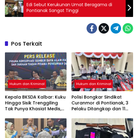
Edi Sebut Kerukunan Umat Beragama di
Pontianak Sangat Tinggi
Pos Terkait
Hukum dan Kriminal
Hukum dan Kriminal
Kepala BKSDA Kalbar: Kuku
Polisi Bongkar Sindikat
Hingga Sisik Trenggiling
Curanmor di Pontianak, 3
Tak Punya Khasiat Medis,
Pelaku Ditangkap dan 11
Itu Cuma Mitos
Motor Disita