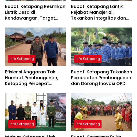
Bupati Ketapang Resmikan
Bupati Ketapang Lantik
Listrik Desa di
Pejabat Manajerial,
Kendawangan, Target
Tekankan Integritas dan
Seluruh Desa Teraliri Listrik
Pelayanan Publik
pada 2029
Info Ketapang
Info Ketapang
Efisiensi Anggaran Tak
Bupati Ketapang Tekankan
Hambat Pembangunan,
Percepatan Pembangunan
Ketapang Percepat
dan Dorong Inovasi OPD
Infrastruktur Lewat
Kolaborasi
Info Ketapang
Info Ketapang