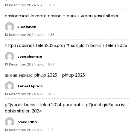
13 Desember 2024 pukul 13:09
casinomaxi:
levante casino
– bonus veren yasal siteler
JustinPak
13 Desember 2024 pukul 14:35
http://casinositeleri2025.pro/#
saДџlam bahis siteleri 2025
JosephsmIto
13 Desember 2024 pukul 16:47
пин ап зеркало:
pinup 2025
– pinup 2025
RobertApads
13 Desember 2024 pukul 16:55
gГјvenilir bahis siteleri 2024
para bahis gГјncel giriЕџ
en iyi
bahis siteleri 2024
EdwardDix
13 Desember 2024 pukul 19:18