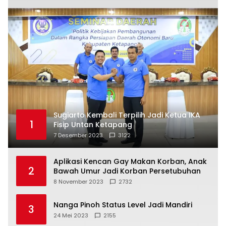
Sugiarto Kembali Terpilih Jadi Ketua IKA
1
Fisip Untan Ketapang
7 Desember 2023
3122
Aplikasi Kencan Gay Makan Korban, Anak
2
Bawah Umur Jadi Korban Persetubuhan
8 November 2023
2732
Nanga Pinoh Status Level Jadi Mandiri
3
24 Mei 2023
2155