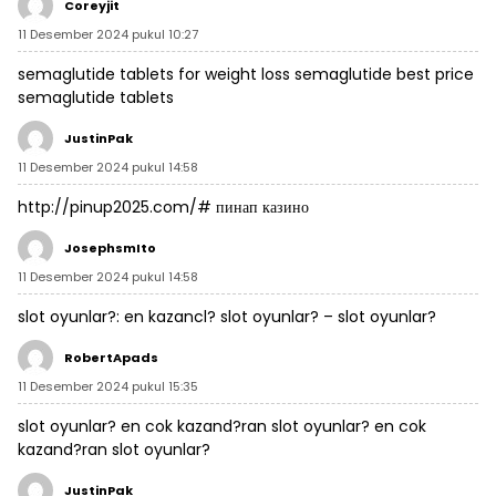
Coreyjit
11 Desember 2024 pukul 10:27
semaglutide tablets for weight loss
semaglutide best price
semaglutide tablets
JustinPak
11 Desember 2024 pukul 14:58
http://pinup2025.com/#
пинап казино
JosephsmIto
11 Desember 2024 pukul 14:58
slot oyunlar?:
en kazancl? slot oyunlar?
– slot oyunlar?
RobertApads
11 Desember 2024 pukul 15:35
slot oyunlar?
en cok kazand?ran slot oyunlar?
en cok
kazand?ran slot oyunlar?
JustinPak