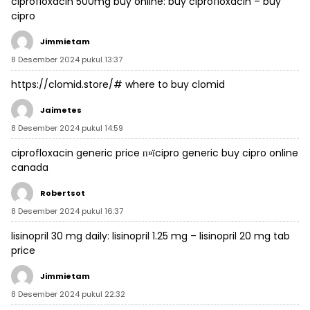
ciprofloxacin 500mg buy online:
buy ciprofloxacin
– buy
cipro
Jimmietam
8 Desember 2024 pukul 13:37
https://clomid.store/#
where to buy clomid
Jaimetes
8 Desember 2024 pukul 14:59
ciprofloxacin generic price
п»їcipro generic
buy cipro online
canada
Robertsot
8 Desember 2024 pukul 16:37
lisinopril 30 mg daily:
lisinopril 1.25 mg
– lisinopril 20 mg tab
price
Jimmietam
8 Desember 2024 pukul 22:32