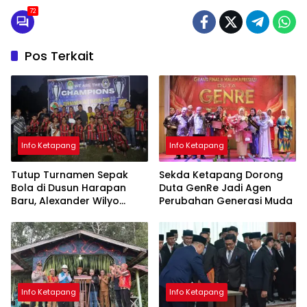
72
Pos Terkait
Info Ketapang
Info Ketapang
Tutup Turnamen Sepak
Sekda Ketapang Dorong
Bola di Dusun Harapan
Duta GenRe Jadi Agen
Baru, Alexander Wilyo
Perubahan Generasi Muda
Tegaskan Dukungan
terhadap Pembinaan Atlet
Info Ketapang
Info Ketapang