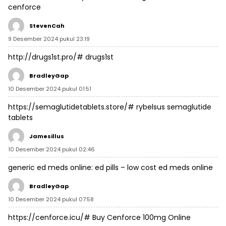
cenforce
StevenCah
9 Desember 2024 pukul 23:19
http://drugs1st.pro/#
drugs1st
BradleyGap
10 Desember 2024 pukul 01:51
https://semaglutidetablets.store/#
rybelsus semaglutide
tablets
Jamesillus
10 Desember 2024 pukul 02:46
generic ed meds online:
ed pills
– low cost ed meds online
BradleyGap
10 Desember 2024 pukul 07:58
https://cenforce.icu/#
Buy Cenforce 100mg Online