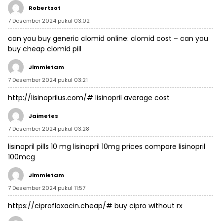
Robertsot
7 Desember 2024 pukul 03:02
can you buy generic clomid online:
clomid cost
– can you
buy cheap clomid pill
Jimmietam
7 Desember 2024 pukul 03:21
http://lisinoprilus.com/#
lisinopril average cost
Jaimetes
7 Desember 2024 pukul 03:28
lisinopril pills 10 mg
lisinopril 10mg prices compare
lisinopril
100mcg
Jimmietam
7 Desember 2024 pukul 11:57
https://ciprofloxacin.cheap/#
buy cipro without rx