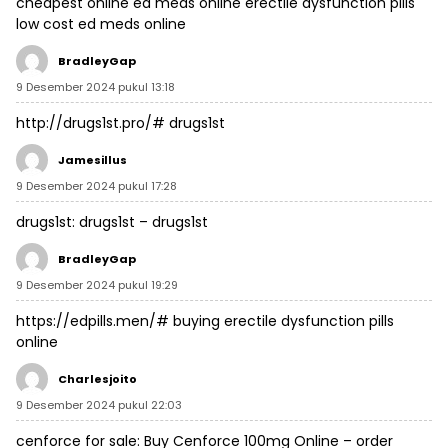
cheapest online ed meds
online erectile dysfunction pills
low cost ed meds online
BradleyGap
9 Desember 2024 pukul 13:18
http://drugs1st.pro/#
drugs1st
Jamesillus
9 Desember 2024 pukul 17:28
drugs1st:
drugs1st
– drugs1st
BradleyGap
9 Desember 2024 pukul 19:29
https://edpills.men/#
buying erectile dysfunction pills
online
Charlesjoito
9 Desember 2024 pukul 22:03
cenforce for sale:
Buy Cenforce 100mg Online
– order