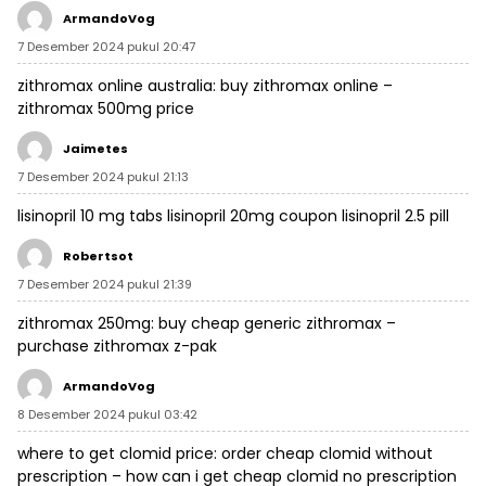
ArmandoVog
7 Desember 2024 pukul 20:47
zithromax online australia:
buy zithromax online
–
zithromax 500mg price
Jaimetes
7 Desember 2024 pukul 21:13
lisinopril 10 mg tabs
lisinopril 20mg coupon
lisinopril 2.5 pill
Robertsot
7 Desember 2024 pukul 21:39
zithromax 250mg:
buy cheap generic zithromax
–
purchase zithromax z-pak
ArmandoVog
8 Desember 2024 pukul 03:42
where to get clomid price:
order cheap clomid without
prescription
– how can i get cheap clomid no prescription