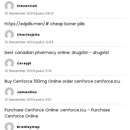
StevenCah
10 Desember 2024 pukul 08:10
https://edpills.men/#
cheap boner pills
Charlesjoito
10 Desember 2024 pukul 10:54
best canadian pharmacy online:
drugs1st
– drugs1st
Coreyjit
10 Desember 2024 pukul 11:14
Buy Cenforce 100mg Online
order cenforce
cenforce.icu
Jamesillus
10 Desember 2024 pukul 11:51
Purchase Cenforce Online:
cenforce.icu
– Purchase
Cenforce Online
BradleyGap