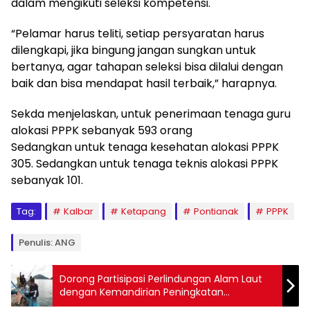
dalam mengikuti seleksi kompetensi.
“Pelamar harus teliti, setiap persyaratan harus
dilengkapi, jika bingung jangan sungkan untuk
bertanya, agar tahapan seleksi bisa dilalui dengan
baik dan bisa mendapat hasil terbaik,” harapnya.
Sekda menjelaskan, untuk penerimaan tenaga guru
alokasi PPPK sebanyak 593 orang
Sedangkan untuk tenaga kesehatan alokasi PPPK
305. Sedangkan untuk tenaga teknis alokasi PPPK
sebanyak 101.
Tag:
Kalbar
Ketapang
Pontianak
PPPK
Penulis: ANG
Dorong Partisipasi Perlindungan Alam Laut
dengan Kemandirian Peningkatan
Kesejahteraan Masyarakat