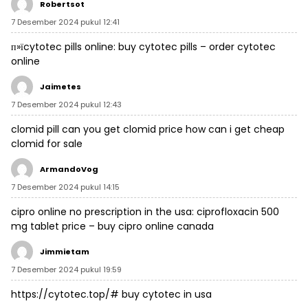
Robertsot
7 Desember 2024 pukul 12:41
п»їcytotec pills online:
buy cytotec pills
– order cytotec
online
Jaimetes
7 Desember 2024 pukul 12:43
clomid pill
can you get clomid price
how can i get cheap
clomid for sale
ArmandoVog
7 Desember 2024 pukul 14:15
cipro online no prescription in the usa:
ciprofloxacin 500
mg tablet price
– buy cipro online canada
Jimmietam
7 Desember 2024 pukul 19:59
https://cytotec.top/#
buy cytotec in usa