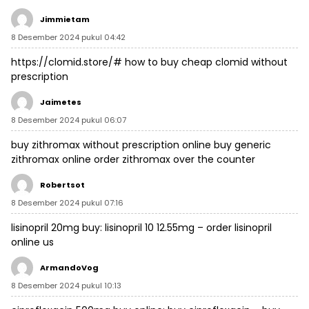
Jimmietam
8 Desember 2024 pukul 04:42
https://clomid.store/#
how to buy cheap clomid without
prescription
Jaimetes
8 Desember 2024 pukul 06:07
buy zithromax without prescription online
buy generic
zithromax online
order zithromax over the counter
Robertsot
8 Desember 2024 pukul 07:16
lisinopril 20mg buy:
lisinopril 10 12.55mg
– order lisinopril
online us
ArmandoVog
8 Desember 2024 pukul 10:13