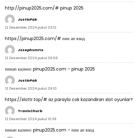
http://pinup2025.com/#
pinup 2025
JustinPak
12 Desember 2024 pukul 03:12
https://pinup2025.com/#
пин ап вход
JosephsmIto
12 Desember 2024 pukul 06:56
пинап казино:
pinup2025.com
– pinup 2025
JustinPak
12 Desember 2024 pukul 09:10
https://slottr.top/#
az parayla cok kazandiran slot oyunlar?
TravisChurb
12 Desember 2024 pukul 10:39
пинап казино:
pinup2025.com
– пин ап вход