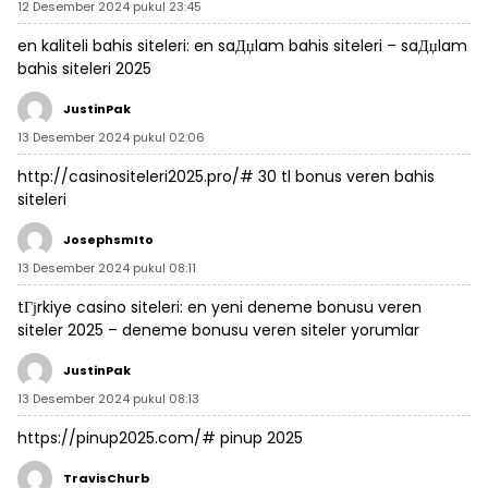
12 Desember 2024 pukul 23:45
en kaliteli bahis siteleri:
en saДџlam bahis siteleri
– saДџlam
bahis siteleri 2025
JustinPak
13 Desember 2024 pukul 02:06
http://casinositeleri2025.pro/#
30 tl bonus veren bahis
siteleri
JosephsmIto
13 Desember 2024 pukul 08:11
tГјrkiye casino siteleri:
en yeni deneme bonusu veren
siteler 2025
– deneme bonusu veren siteler yorumlar
JustinPak
13 Desember 2024 pukul 08:13
https://pinup2025.com/#
pinup 2025
TravisChurb