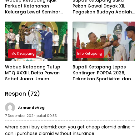
Wabup Ketapang Ajak
Bupati Ketapang Buka
Perkuat Ketahanan
Pekan Gawai Dayak XII,
Keluarga Lewat Seminar
Tegaskan Budaya Adalah
Keagamaan
Jati Diri Bangsa
Info Ketapang
Info Ketapang
Wabup Ketapang Tutup
Bupati Ketapang Lepas
MTQ XXXIII, Delta Pawan
Kontingen POPDA 2026,
Sabet Juara Umum
Tekankan Sportivitas dan
Pembangunan Generasi
Unggul
Respon (72)
ArmandoVog
7 Desember 2024 pukul 00:53
where can i buy clomid:
can you get cheap clomid online
–
can i purchase clomid without insurance