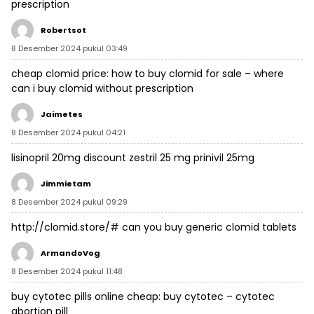
prescription
Robertsot
8 Desember 2024 pukul 03:49
cheap clomid price:
how to buy clomid for sale
– where
can i buy clomid without prescription
Jaimetes
8 Desember 2024 pukul 04:21
lisinopril 20mg discount
zestril 25 mg
prinivil 25mg
Jimmietam
8 Desember 2024 pukul 09:29
http://clomid.store/#
can you buy generic clomid tablets
ArmandoVog
8 Desember 2024 pukul 11:48
buy cytotec pills online cheap:
buy cytotec
– cytotec
abortion pill