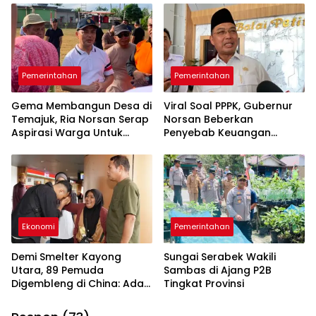
Pemerintahan
Pemerintahan
Gema Membangun Desa di
Viral Soal PPPK, Gubernur
Temajuk, Ria Norsan Serap
Norsan Beberkan
Aspirasi Warga Untuk
Penyebab Keuangan
Penyusunan APBD 2027
Daerah Tertekan dan
Usulkan Solusi ke Pusat
Ekonomi
Pemerintahan
Demi Smelter Kayong
Sungai Serabek Wakili
Utara, 89 Pemuda
Sambas di Ajang P2B
Digembleng di China: Ada
Tingkat Provinsi
yang Belajar Mandarin 4
Bulan