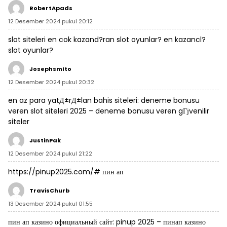
RobertApads
12 Desember 2024 pukul 20:12
slot siteleri
en cok kazand?ran slot oyunlar?
en kazancl?
slot oyunlar?
JosephsmIto
12 Desember 2024 pukul 20:32
en az para yatД±rД±lan bahis siteleri:
deneme bonusu
veren slot siteleri 2025
– deneme bonusu veren gГјvenilir
siteler
JustinPak
12 Desember 2024 pukul 21:22
https://pinup2025.com/#
пин ап
TravisChurb
13 Desember 2024 pukul 01:55
пин ап казино официальный сайт:
pinup 2025
– пинап казино