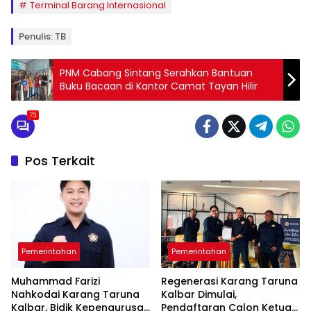
Terminal Barang Internasional
Penulis: TB
PNM Cabang Sintang Serahkan Bantuan
Buku Bacaan di Kantor Camat Tayan Hilir
73
Pos Terkait
Pemerintahan
Pemerintahan
Muhammad Farizi
Regenerasi Karang Taruna
Nahkodai Karang Taruna
Kalbar Dimulai,
Kalbar, Bidik Kepengurusan
Pendaftaran Calon Ketua