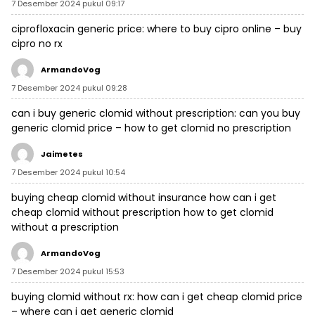
7 Desember 2024 pukul 09:17
ciprofloxacin generic price:
where to buy cipro online
– buy
cipro no rx
ArmandoVog
7 Desember 2024 pukul 09:28
can i buy generic clomid without prescription:
can you buy
generic clomid price
– how to get clomid no prescription
Jaimetes
7 Desember 2024 pukul 10:54
buying cheap clomid without insurance
how can i get
cheap clomid without prescription
how to get clomid
without a prescription
ArmandoVog
7 Desember 2024 pukul 15:53
buying clomid without rx:
how can i get cheap clomid price
– where can i get generic clomid