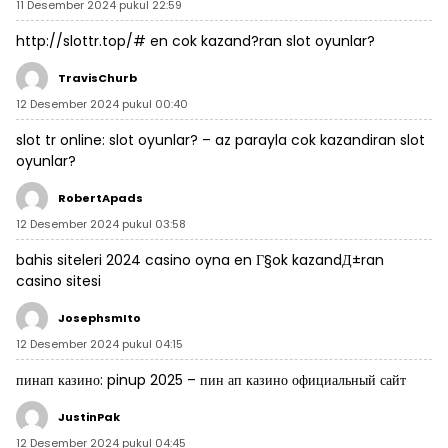
11 Desember 2024 pukul 22:59
http://slottr.top/#
en cok kazand?ran slot oyunlar?
TravisChurb
12 Desember 2024 pukul 00:40
slot tr online:
slot oyunlar?
– az parayla cok kazandiran slot
oyunlar?
RobertApads
12 Desember 2024 pukul 03:58
bahis siteleri 2024
casino oyna
en Г§ok kazandД±ran
casino sitesi
JosephsmIto
12 Desember 2024 pukul 04:15
пинап казино:
pinup 2025
– пин ап казино официальный сайт
JustinPak
12 Desember 2024 pukul 04:45