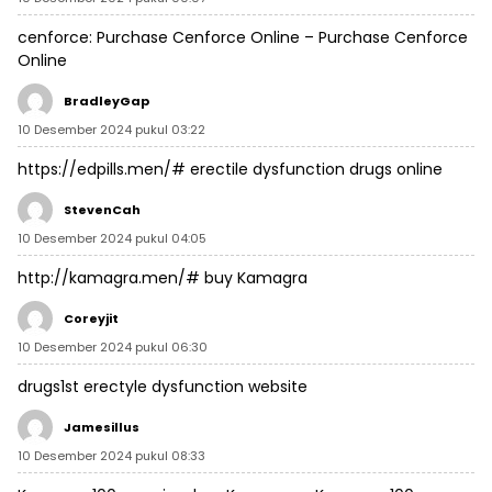
cenforce:
Purchase Cenforce Online
– Purchase Cenforce
Online
BradleyGap
10 Desember 2024 pukul 03:22
https://edpills.men/#
erectile dysfunction drugs online
StevenCah
10 Desember 2024 pukul 04:05
http://kamagra.men/#
buy Kamagra
Coreyjit
10 Desember 2024 pukul 06:30
drugs1st
erectyle dysfunction
website
Jamesillus
10 Desember 2024 pukul 08:33