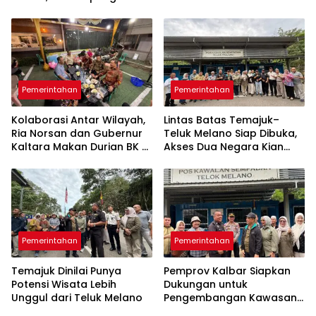
hingga RT/RW
Dibuka Jelang Temu Karya
Daerah
Pemerintahan
Pemerintahan
Kolaborasi Antar Wilayah,
Lintas Batas Temajuk–
Ria Norsan dan Gubernur
Teluk Melano Siap Dibuka,
Kaltara Makan Durian BK di
Akses Dua Negara Kian
Pontianak
Dekat
Pemerintahan
Pemerintahan
Temajuk Dinilai Punya
Pemprov Kalbar Siapkan
Potensi Wisata Lebih
Dukungan untuk
Unggul dari Teluk Melano
Pengembangan Kawasan
Perbatasan