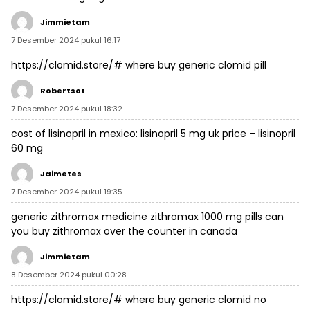
Jimmietam
7 Desember 2024 pukul 16:17
https://clomid.store/#
where buy generic clomid pill
Robertsot
7 Desember 2024 pukul 18:32
cost of lisinopril in mexico:
lisinopril 5 mg uk price
– lisinopril
60 mg
Jaimetes
7 Desember 2024 pukul 19:35
generic zithromax medicine
zithromax 1000 mg pills
can
you buy zithromax over the counter in canada
Jimmietam
8 Desember 2024 pukul 00:28
https://clomid.store/#
where buy generic clomid no