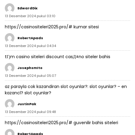
EdwardDix
13 Desember 2024 pukul 03:10
https://casinositeleri2025.pro/#
kumar sitesi
RobertApads
13 Desember 2024 pukul 04:34
tГјm casino siteleri
discount casД±no
siteler bahis
JosephsmIto
13 Desember 2024 pukul 05:07
az parayla cok kazandiran slot oyunlar?:
slot oyunlar?
– en
kazancl? slot oyunlar?
JustinPak
13 Desember 2024 pukul 09:48
https://casinositeleri2025.pro/#
guvenilir bahis siteleri
RobertApads