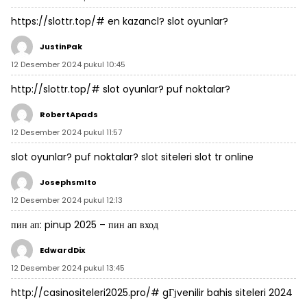
https://slottr.top/#
en kazancl? slot oyunlar?
JustinPak
12 Desember 2024 pukul 10:45
http://slottr.top/#
slot oyunlar? puf noktalar?
RobertApads
12 Desember 2024 pukul 11:57
slot oyunlar? puf noktalar?
slot siteleri
slot tr online
JosephsmIto
12 Desember 2024 pukul 12:13
пин ап:
pinup 2025
– пин ап вход
EdwardDix
12 Desember 2024 pukul 13:45
http://casinositeleri2025.pro/#
gГјvenilir bahis siteleri 2024