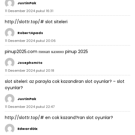
JustinPak
11 Desember 2024 pukul 16:31
http://slottr.top/#
slot siteleri
RobertApads
11 Desember 2024 pukul 20:06
pinup2025.com
пинап казино
pinup 2025
JosephsmIto
11 Desember 2024 pukul 20:18
slot siteleri:
az parayla cok kazandiran slot oyunlar?
– slot
oyunlar?
JustinPak
11 Desember 2024 pukul 22:47
http://slottr.top/#
en cok kazand?ran slot oyunlar?
EdwardDix