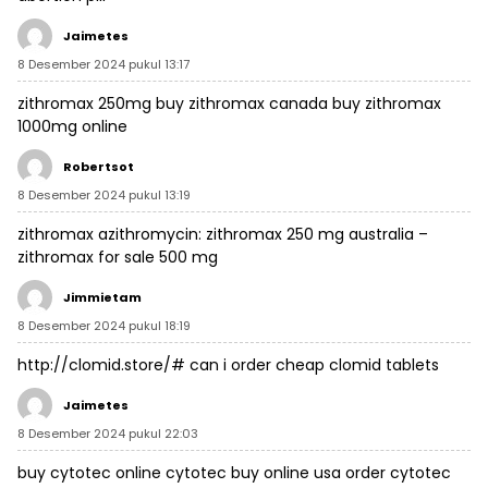
Jaimetes
8 Desember 2024 pukul 13:17
zithromax 250mg
buy zithromax canada
buy zithromax
1000mg online
Robertsot
8 Desember 2024 pukul 13:19
zithromax azithromycin:
zithromax 250 mg australia
–
zithromax for sale 500 mg
Jimmietam
8 Desember 2024 pukul 18:19
http://clomid.store/#
can i order cheap clomid tablets
Jaimetes
8 Desember 2024 pukul 22:03
buy cytotec online
cytotec buy online usa
order cytotec