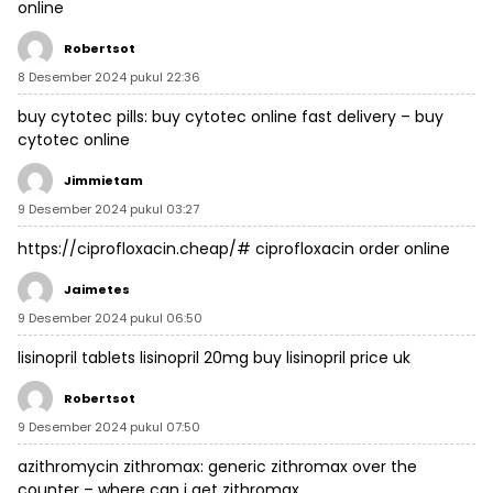
online
Robertsot
8 Desember 2024 pukul 22:36
buy cytotec pills:
buy cytotec online fast delivery
– buy
cytotec online
Jimmietam
9 Desember 2024 pukul 03:27
https://ciprofloxacin.cheap/#
ciprofloxacin order online
Jaimetes
9 Desember 2024 pukul 06:50
lisinopril tablets
lisinopril 20mg buy
lisinopril price uk
Robertsot
9 Desember 2024 pukul 07:50
azithromycin zithromax:
generic zithromax over the
counter
– where can i get zithromax