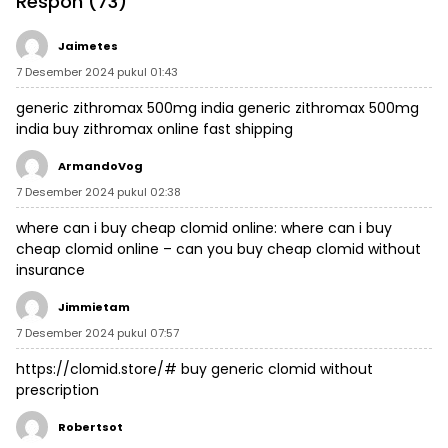
Respon (73)
Jaimetes
7 Desember 2024 pukul 01:43
generic zithromax 500mg india
generic zithromax 500mg
india
buy zithromax online fast shipping
ArmandoVog
7 Desember 2024 pukul 02:38
where can i buy cheap clomid online:
where can i buy
cheap clomid online
– can you buy cheap clomid without
insurance
Jimmietam
7 Desember 2024 pukul 07:57
https://clomid.store/#
buy generic clomid without
prescription
Robertsot