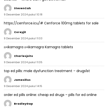
StevenCah
9 Desember 2024 pukul 10:18
https://cenforce.icu/#
Cenforce 100mg tablets for sale
Coreyjit
9 Desember 2024 pukul 11:03
п»їkamagra
п»їkamagra
Kamagra tablets
Charlesjoito
9 Desember 2024 pukul 11:05
top ed pills:
male dysfunction treatment
– drugs1st
Jamesillus
9 Desember 2024 pukul 14:15
order ed pills online:
cheap ed drugs
– pills for ed online
BradleyGap