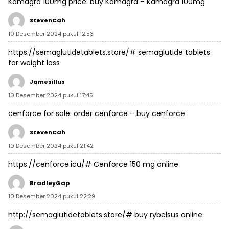
Kamagra 100mg price:
buy Kamagra
– Kamagra 100mg
StevenCah
10 Desember 2024 pukul 12:53
https://semaglutidetablets.store/#
semaglutide tablets
for weight loss
Jamesillus
10 Desember 2024 pukul 17:45
cenforce for sale:
order cenforce
– buy cenforce
StevenCah
10 Desember 2024 pukul 21:42
https://cenforce.icu/#
Cenforce 150 mg online
BradleyGap
10 Desember 2024 pukul 22:29
http://semaglutidetablets.store/#
buy rybelsus online