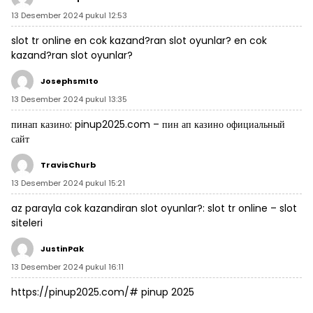
13 Desember 2024 pukul 12:53
slot tr online
en cok kazand?ran slot oyunlar?
en cok
kazand?ran slot oyunlar?
JosephsmIto
13 Desember 2024 pukul 13:35
пинап казино:
pinup2025.com
– пин ап казино официальный
сайт
TravisChurb
13 Desember 2024 pukul 15:21
az parayla cok kazandiran slot oyunlar?:
slot tr online
– slot
siteleri
JustinPak
13 Desember 2024 pukul 16:11
https://pinup2025.com/#
pinup 2025