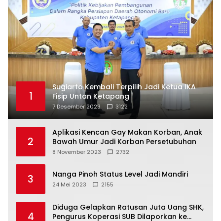
Sugiarto Kembali Terpilih Jadi Ketua IKA
1
Fisip Untan Ketapang
7 Desember 2023
3122
Aplikasi Kencan Gay Makan Korban, Anak
2
Bawah Umur Jadi Korban Persetubuhan
8 November 2023
2732
Nanga Pinoh Status Level Jadi Mandiri
3
24 Mei 2023
2155
Diduga Gelapkan Ratusan Juta Uang SHK,
4
Pengurus Koperasi SUB Dilaporkan ke