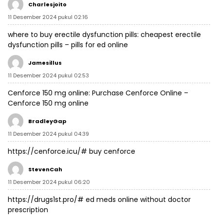
Charlesjoito
11 Desember 2024 pukul 02:16
where to buy erectile dysfunction pills:
cheapest erectile
dysfunction pills
– pills for ed online
Jamesillus
11 Desember 2024 pukul 02:53
Cenforce 150 mg online:
Purchase Cenforce Online
–
Cenforce 150 mg online
BradleyGap
11 Desember 2024 pukul 04:39
https://cenforce.icu/#
buy cenforce
StevenCah
11 Desember 2024 pukul 06:20
https://drugs1st.pro/#
ed meds online without doctor
prescription