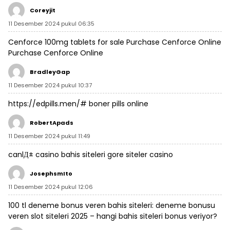
Coreyjit
11 Desember 2024 pukul 06:35
Cenforce 100mg tablets for sale
Purchase Cenforce Online
Purchase Cenforce Online
BradleyGap
11 Desember 2024 pukul 10:37
https://edpills.men/#
boner pills online
RobertApads
11 Desember 2024 pukul 11:49
canlД± casino bahis siteleri
gore siteler
casino
JosephsmIto
11 Desember 2024 pukul 12:06
100 tl deneme bonus veren bahis siteleri:
deneme bonusu
veren slot siteleri 2025
– hangi bahis siteleri bonus veriyor?