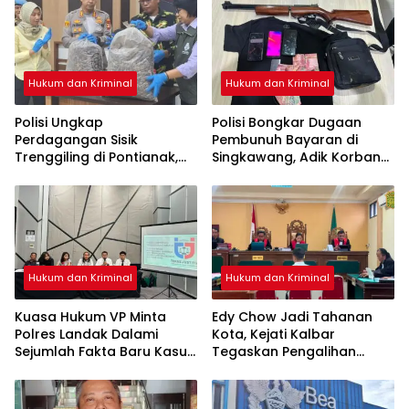
Hukum dan Kriminal
Hukum dan Kriminal
Polisi Ungkap
Polisi Bongkar Dugaan
Perdagangan Sisik
Pembunuh Bayaran di
Trenggiling di Pontianak,
Singkawang, Adik Korban
Sita 551 Kg Sisik dan 42 Kg
Jadi Tersangka
Kuku
Hukum dan Kriminal
Hukum dan Kriminal
Kuasa Hukum VP Minta
Edy Chow Jadi Tahanan
Polres Landak Dalami
Kota, Kejati Kalbar
Sejumlah Fakta Baru Kasus
Tegaskan Pengalihan
Kematian Veggie
Penahanan Kewenangan
Hakim