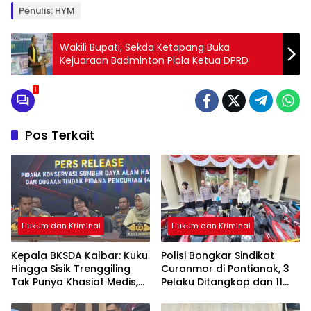
Penulis: HYM
Wakili Bupati, Sekda Ketapang Buka
Kejuaraan Badminton Piala Ketua DPRD
1
Pos Terkait
Hukum dan Kriminal
Hukum dan Kriminal
Kepala BKSDA Kalbar: Kuku
Polisi Bongkar Sindikat
Hingga Sisik Trenggiling
Curanmor di Pontianak, 3
Tak Punya Khasiat Medis,
Pelaku Ditangkap dan 11
Itu Cuma Mitos
Motor Disita