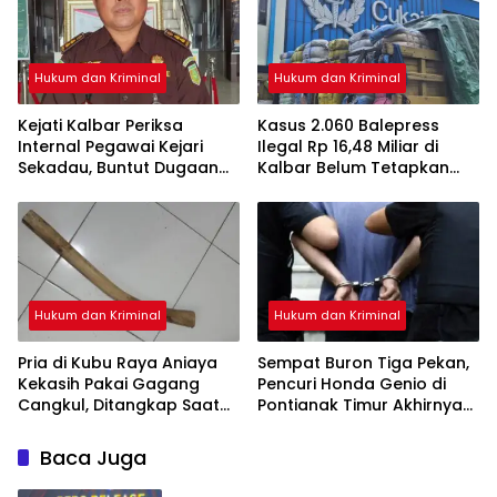
Hukum dan Kriminal
Hukum dan Kriminal
Kejati Kalbar Periksa
Kasus 2.060 Balepress
Internal Pegawai Kejari
Ilegal Rp 16,48 Miliar di
Sekadau, Buntut Dugaan
Kalbar Belum Tetapkan
Perampasan Emas
Tersangka, Enam Saksi
Sudah Diperiksa
Hukum dan Kriminal
Hukum dan Kriminal
Pria di Kubu Raya Aniaya
Sempat Buron Tiga Pekan,
Kekasih Pakai Gagang
Pencuri Honda Genio di
Cangkul, Ditangkap Saat
Pontianak Timur Akhirnya
Hendak Kabur Naik Kapal
Dibekuk Tim Berang-
Berang
Baca Juga