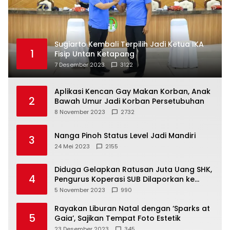
Sugiarto Kembali Terpilih Jadi Ketua IKA
1
Fisip Untan Ketapang
7 Desember 2023
3122
Aplikasi Kencan Gay Makan Korban, Anak
2
Bawah Umur Jadi Korban Persetubuhan
8 November 2023
2732
Nanga Pinoh Status Level Jadi Mandiri
3
24 Mei 2023
2155
Diduga Gelapkan Ratusan Juta Uang SHK,
4
Pengurus Koperasi SUB Dilaporkan ke
Polisi
5 November 2023
990
Rayakan Liburan Natal dengan ‘Sparks at
5
Gaia’, Sajikan Tempat Foto Estetik
23 Desember 2023
345