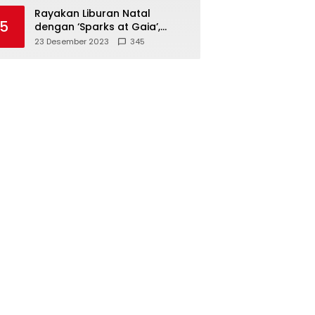
Polisi
Rayakan Liburan Natal
5
dengan ‘Sparks at Gaia’,
Sajikan Tempat Foto Estetik
23 Desember 2023
345