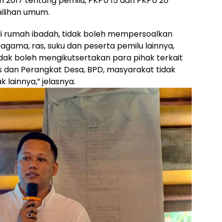
un 2017 tentang pemilu, PKPU 15 dan PKPU 20
ilihan umum.
di rumah ibadah, tidak boleh mempersoalkan
agama, ras, suku dan peserta pemilu lainnya,
k boleh mengikutsertakan para pihak terkait
 dan Perangkat Desa, BPD, masyarakat tidak
 lainnya,” jelasnya.