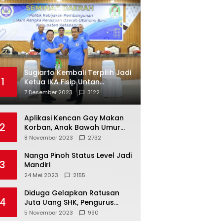
Sugiarto Kembali Terpilih Jadi
1
Ketua IKA Fisip Untan
Ketapang
7 Desember 2023
3122
Aplikasi Kencan Gay Makan
2
Korban, Anak Bawah Umur
Jadi Korban Persetubuhan
8 November 2023
2732
Nanga Pinoh Status Level Jadi
3
Mandiri
24 Mei 2023
2155
Diduga Gelapkan Ratusan
4
Juta Uang SHK, Pengurus
Koperasi SUB Dilaporkan ke
5 November 2023
990