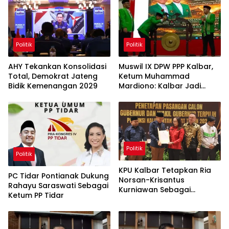
Politik
Politik
AHY Tekankan Konsolidasi
Muswil IX DPW PPP Kalbar,
Total, Demokrat Jateng
Ketum Muhammad
Bidik Kemenangan 2029
Mardiono: Kalbar Jadi
Atensi Khusus
Politik
Politik
KPU Kalbar Tetapkan Ria
PC Tidar Pontianak Dukung
Norsan-Krisantus
Rahayu Saraswati Sebagai
Kurniawan Sebagai
Ketum PP Tidar
Gubernur dan Wagub
Kalbar Terpilih