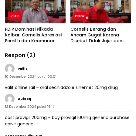
Politik
Politik
PDIP Dominasi Pilkada
Cornelis Berang dan
Kalbar, Cornelis Apresiasi
Ancam Gugat Karena
Pemilih dan Keamanan
Disebut Tidak Jujur dan
yang Terjaga
Tidak Peduli Pemekaran
Kapuas Raya
Respon (2)
Pnillz
10 Desember 2024 pukul 00:01
valif online rail –
oral secnidazole
sinemet 20mg drug
Uulecq
12 Desember 2024 pukul 16:11
cost provigil 200mg –
buy provigil 100mg generic
purchase
epivir generic