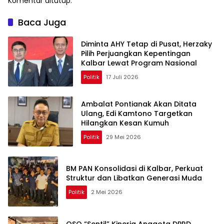
Komentar ditutup.
Baca Juga
Diminta AHY Tetap di Pusat, Herzaky
Pilih Perjuangkan Kepentingan
Kalbar Lewat Program Nasional
Politik
17 Juli 2026
Ambalat Pontianak Akan Ditata
Ulang, Edi Kamtono Targetkan
Hilangkan Kesan Kumuh
Politik
29 Mei 2026
BM PAN Konsolidasi di Kalbar, Perkuat
Struktur dan Libatkan Generasi Muda
Politik
2 Mei 2026
OSO “Sentil” Kinerja Anggota DPRD