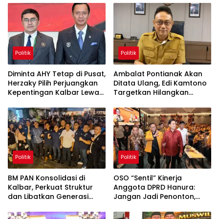
Politik
Politik
Diminta AHY Tetap di Pusat,
Ambalat Pontianak Akan
Herzaky Pilih Perjuangkan
Ditata Ulang, Edi Kamtono
Kepentingan Kalbar Lewat
Targetkan Hilangkan
Program Nasional
Kesan Kumuh
Politik
Politik
BM PAN Konsolidasi di
OSO “Sentil” Kinerja
Kalbar, Perkuat Struktur
Anggota DPRD Hanura:
dan Libatkan Generasi
Jangan Jadi Penonton,
Muda
Harus Berani Bela Daerah