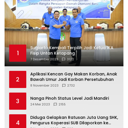
Sugiarto Kembali Terpilih Jadi Ketua IKA
1
Fisip Untan Ketapang
7 Desember 2023
3122
Aplikasi Kencan Gay Makan Korban, Anak
2
Bawah Umur Jadi Korban Persetubuhan
8 November 2023
2732
Nanga Pinoh Status Level Jadi Mandiri
3
24 Mei 2023
2155
Diduga Gelapkan Ratusan Juta Uang SHK,
4
Pengurus Koperasi SUB Dilaporkan ke