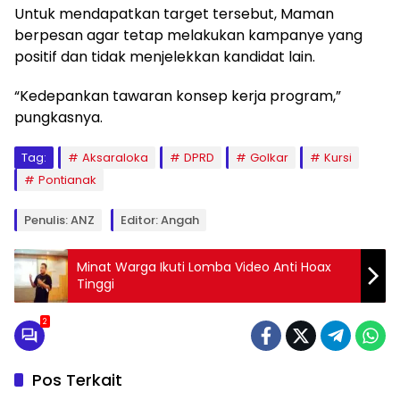
Untuk mendapatkan target tersebut, Maman
berpesan agar tetap melakukan kampanye yang
positif dan tidak menjelekkan kandidat lain.
“Kedepankan tawaran konsep kerja program,”
pungkasnya.
Tag:
Aksaraloka
DPRD
Golkar
Kursi
Pontianak
Penulis: ANZ
Editor: Angah
Minat Warga Ikuti Lomba Video Anti Hoax
Tinggi
2
Pos Terkait