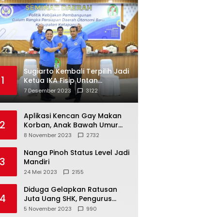
Sugiarto Kembali Terpilih Jadi
1
Ketua IKA Fisip Untan
Ketapang
7 Desember 2023
3122
Aplikasi Kencan Gay Makan
2
Korban, Anak Bawah Umur
Jadi Korban Persetubuhan
8 November 2023
2732
Nanga Pinoh Status Level Jadi
3
Mandiri
24 Mei 2023
2155
Diduga Gelapkan Ratusan
4
Juta Uang SHK, Pengurus
Koperasi SUB Dilaporkan ke
5 November 2023
990