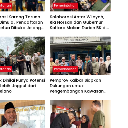
ntahan
Pemerintahan
rasi Karang Taruna
Kolaborasi Antar Wilayah,
Dimulai, Pendaftaran
Ria Norsan dan Gubernur
Ketua Dibuka Jelang
Kaltara Makan Durian BK di
arya Daerah
Pontianak
ntahan
Pemerintahan
 Dinilai Punya Potensi
Pemprov Kalbar Siapkan
Lebih Unggul dari
Dukungan untuk
Melano
Pengembangan Kawasan
Perbatasan