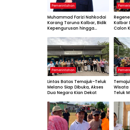
Pemerintahan
Pemeri
Muhammad Farizi Nahkodai
Regene
Karang Taruna Kalbar, Bidik
Kalbar 
Kepengurusan hingga
Calon 
RT/RW
Temu K
Pemerintahan
Pemeri
Lintas Batas Temajuk–Teluk
Temajuk
Melano Siap Dibuka, Akses
Wisata 
Dua Negara Kian Dekat
Teluk 