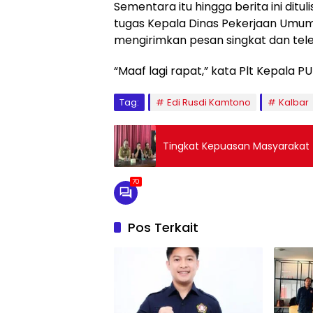
Sementara itu hingga berita ini dit
tugas Kepala Dinas Pekerjaan Umum 
mengirimkan pesan singkat dan te
“Maaf lagi rapat,” kata Plt Kepala PU
Tag:
Edi Rusdi Kamtono
Kalbar
Tingkat Kepuasan Masyarakat
70
Pos Terkait