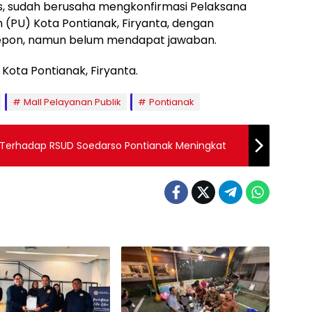
ulis, sudah berusaha mengkonfirmasi Pelaksana
(PU) Kota Pontianak, Firyanta, dengan
lepon, namun belum mendapat jawaban.
 Kota Pontianak, Firyanta.
Mall Pelayanan Publik
Pontianak
 Terhadap RSUD Soedarso Pontianak Meningkat