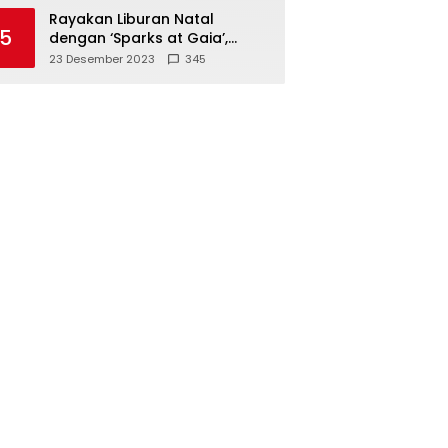
Polisi
Rayakan Liburan Natal
5
dengan ‘Sparks at Gaia’,
Sajikan Tempat Foto Estetik
23 Desember 2023
345