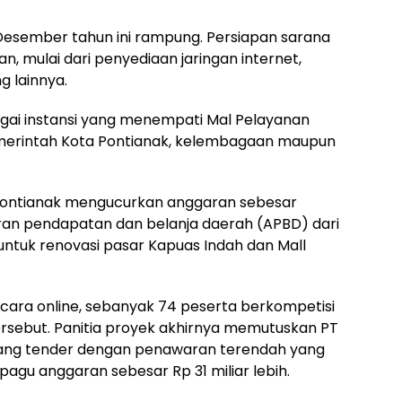
 Desember tahun ini rampung. Persiapan sarana
n, mulai dari penyediaan jaringan internet,
ng lainnya.
bagai instansi yang menempati Mal Pelayanan
Pemerintah Kota Pontianak, kelembagaan maupun
 Pontianak mengucurkan anggaran sebesar
garan pendapatan dan belanja daerah (APBD) dari
 untuk renovasi pasar Kapuas Indah dan Mall
ecara online, sebanyak 74 peserta berkompetisi
rsebut. Panitia proyek akhirnya memutuskan PT
nang tender dengan penawaran terendah yang
i pagu anggaran sebesar Rp 31 miliar lebih.