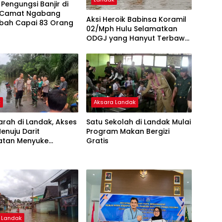
Pengungsi Banjir di
 Camat Ngabang
Aksi Heroik Babinsa Koramil
bah Capai 83 Orang
02/Mph Hulu Selamatkan
ODGJ yang Hanyut Terbawa
Arus Banjir
k
Aksara Landak
Parah di Landak, Akses
Satu Sekolah di Landak Mulai
enuju Darit
Program Makan Bergizi
tan Menyuke
Gratis
h
 Landak