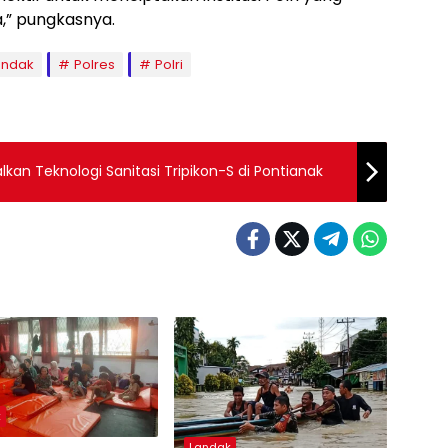
,” pungkasnya.
andak
Polres
Polri
kan Teknologi Sanitasi Tripikon-S di Pontianak
k
Landak