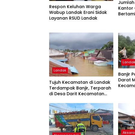
Jumlah 
Respon Keluhan Warga
Kantor
Wabup Landak Erani Sidak
Bertam
Layanan RSUD Landak
Landa
Landak
Banjir 
Darat M
Tujuh Kecamatan di Landak
Kecama
Terdampak Banjir, Terparah
Lumpu
di Desa Darit Kecamatan
Menyuke
Aksara