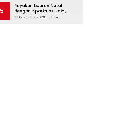
Polisi
Rayakan Liburan Natal
5
dengan ‘Sparks at Gaia’,
Sajikan Tempat Foto Estetik
23 Desember 2023
345