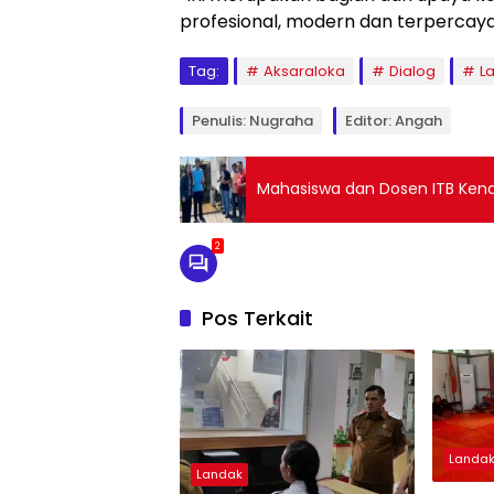
profesional, modern dan terpercaya
Tag:
Aksaraloka
Dialog
L
Penulis: Nugraha
Editor: Angah
Mahasiswa dan Dosen ITB Kenal
2
Pos Terkait
Landa
Landak