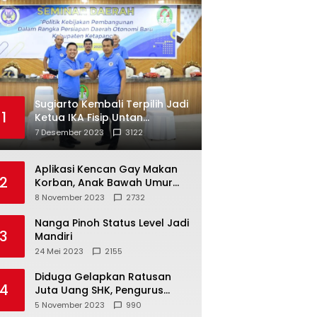
Sugiarto Kembali Terpilih Jadi
1
Ketua IKA Fisip Untan
Ketapang
7 Desember 2023
3122
Aplikasi Kencan Gay Makan
2
Korban, Anak Bawah Umur
Jadi Korban Persetubuhan
8 November 2023
2732
Nanga Pinoh Status Level Jadi
3
Mandiri
24 Mei 2023
2155
Diduga Gelapkan Ratusan
4
Juta Uang SHK, Pengurus
Koperasi SUB Dilaporkan ke
5 November 2023
990