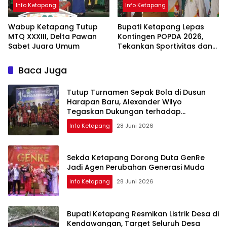
Info Ketapang
Info Ketapang
Wabup Ketapang Tutup
Bupati Ketapang Lepas
MTQ XXXIII, Delta Pawan
Kontingen POPDA 2026,
Sabet Juara Umum
Tekankan Sportivitas dan
Pembangunan Generasi
Unggul
Baca Juga
Tutup Turnamen Sepak Bola di Dusun
Harapan Baru, Alexander Wilyo
Tegaskan Dukungan terhadap
Pembinaan Atlet
Info Ketapang
28 Juni 2026
Sekda Ketapang Dorong Duta GenRe
Jadi Agen Perubahan Generasi Muda
Info Ketapang
28 Juni 2026
Bupati Ketapang Resmikan Listrik Desa di
Kendawangan, Target Seluruh Desa