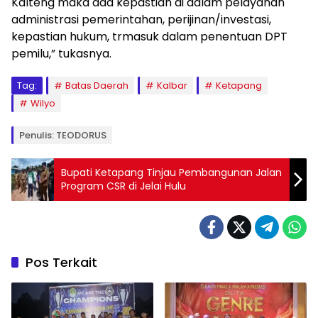
Kalteng maka ada kepastian di dalam pelayanan
administrasi pemerintahan, perijinan/investasi,
kepastian hukum, trmasuk dalam penentuan DPT
pemilu,” tukasnya.
Tag:
Batas Daerah
Kalbar
Ketapang
Wilyo
Penulis: TEODORUS
Bupati Ketapang Tinjau Pembangunan Jalan
Program CSR di Jelai Hulu
Pos Terkait