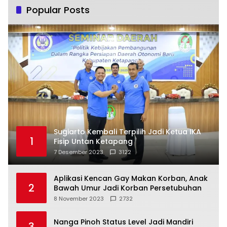
Popular Posts
Sugiarto Kembali Terpilih Jadi Ketua IKA
1
Fisip Untan Ketapang
7 Desember 2023
3122
Aplikasi Kencan Gay Makan Korban, Anak
2
Bawah Umur Jadi Korban Persetubuhan
8 November 2023
2732
Nanga Pinoh Status Level Jadi Mandiri
3