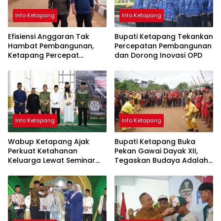
Info Ketapang
Info Ketapang
Efisiensi Anggaran Tak
Bupati Ketapang Tekankan
Hambat Pembangunan,
Percepatan Pembangunan
Ketapang Percepat
dan Dorong Inovasi OPD
Infrastruktur Lewat
Kolaborasi
Info Ketapang
Info Ketapang
Wabup Ketapang Ajak
Bupati Ketapang Buka
Perkuat Ketahanan
Pekan Gawai Dayak XII,
Keluarga Lewat Seminar
Tegaskan Budaya Adalah
Keagamaan
Jati Diri Bangsa