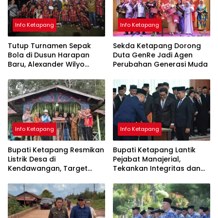
Info Ketapang
Info Ketapang
Tutup Turnamen Sepak
Sekda Ketapang Dorong
Bola di Dusun Harapan
Duta GenRe Jadi Agen
Baru, Alexander Wilyo
Perubahan Generasi Muda
Tegaskan Dukungan
terhadap Pembinaan Atlet
Info Ketapang
Info Ketapang
Bupati Ketapang Resmikan
Bupati Ketapang Lantik
Listrik Desa di
Pejabat Manajerial,
Kendawangan, Target
Tekankan Integritas dan
Seluruh Desa Teraliri Listrik
Pelayanan Publik
pada 2029