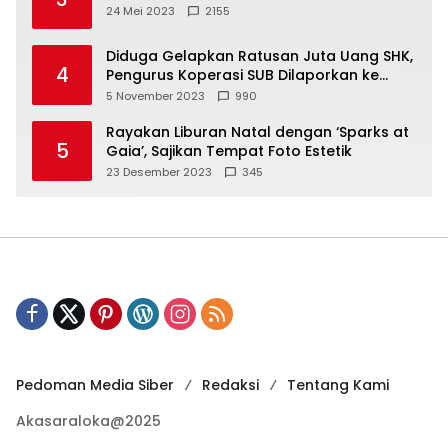
24 Mei 2023
2155
Diduga Gelapkan Ratusan Juta Uang SHK,
4
Pengurus Koperasi SUB Dilaporkan ke
Polisi
5 November 2023
990
Rayakan Liburan Natal dengan ‘Sparks at
5
Gaia’, Sajikan Tempat Foto Estetik
23 Desember 2023
345
Pedoman Media Siber
Redaksi
Tentang Kami
Akasaraloka@2025