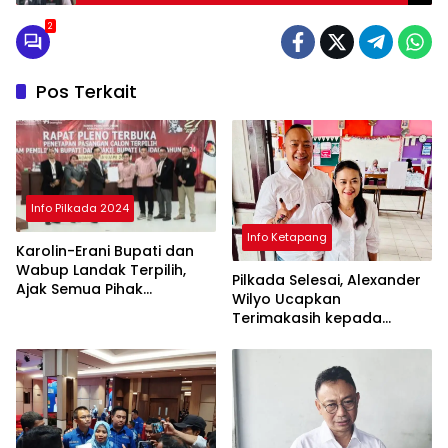
Bersajam
2
Pos Terkait
Info Pilkada 2024
Info Ketapang
Karolin-Erani Bupati dan
Wabup Landak Terpilih,
Pilkada Selesai, Alexander
Ajak Semua Pihak
Wilyo Ucapkan
Bergandengan
Terimakasih kepada
Masyarakat Ketapang