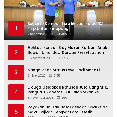
Sugiarto Kembali Terpilih Jadi Ketua IKA
1
Fisip Untan Ketapang
7 Desember 2023
3122
Aplikasi Kencan Gay Makan Korban, Anak
2
Bawah Umur Jadi Korban Persetubuhan
8 November 2023
2732
Nanga Pinoh Status Level Jadi Mandiri
3
24 Mei 2023
2155
Diduga Gelapkan Ratusan Juta Uang SHK,
4
Pengurus Koperasi SUB Dilaporkan ke
Polisi
5 November 2023
990
Rayakan Liburan Natal dengan ‘Sparks at
5
Gaia’, Sajikan Tempat Foto Estetik