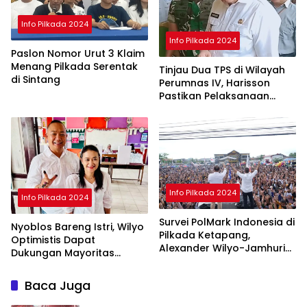
Info Pilkada 2024
Info Pilkada 2024
Paslon Nomor Urut 3 Klaim
Menang Pilkada Serentak
Tinjau Dua TPS di Wilayah
di Sintang
Perumnas IV, Harisson
Pastikan Pelaksanaan
Pilkada Serentak 2024
Aman
Info Pilkada 2024
Info Pilkada 2024
Survei PolMark Indonesia di
Nyoblos Bareng Istri, Wilyo
Pilkada Ketapang,
Optimistis Dapat
Alexander Wilyo-Jamhuri
Dukungan Mayoritas
Unggul 45 Persen
Warga Ketapang
Baca Juga