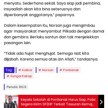
menyatu. Sederhana sekali. Saya siap jadi pembina,
insyaallah akan kita bina seterusnya dan
diperbanyak anggotanya,” paparnya.
Dalam kesempatan itu, Norsan juga mengimbau
agar masyarakat menyambut Pilkada dengan damai
dan gembira. Berlaku santun dan tak menjelekkan
pasangan lain.
“Tidak ada hujat menghujat. Semoga niat kita
diijabah. Karena semua atas izin Allah,” tandasnya.
Tag:
Kalbar
Norsan
Pontianak
Sungai Kakap
Penulis: RILIS
Kepala Sekolah di Pontianak Harus Siap, Polisi
Segera Kirim SP2HP Terkait Tawuran Remaja