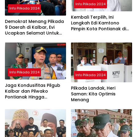
Info Pilkada 2024
Info Pilkada 2024
Kembali Terpilih, Ini
Demokrat Menang Pilkada
Langkah Edi Kamtono
9 Daerah di Kalbar, Evi
Pimpin Kota Pontianak di
Ucapkan Selamat Untuk
Periode ke II
Norsan-Krisantus
Info Pilkada 2024
Info Pilkada 2024
Jaga Kondusifitas Pilgub
Pilkada Landak, Heri
Kalbar dan Pilwako
Saman: Kita Optimis
Pontianak Hingga
Menang
Penghitungan Suara di KPU
Selesai