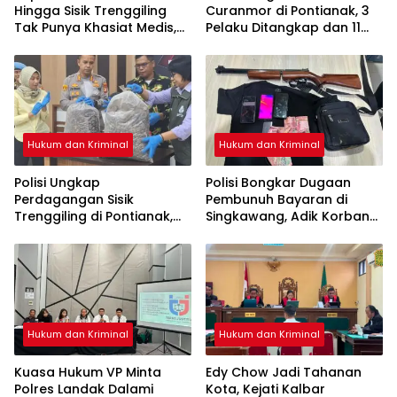
Hingga Sisik Trenggiling
Curanmor di Pontianak, 3
Tak Punya Khasiat Medis,
Pelaku Ditangkap dan 11
Itu Cuma Mitos
Motor Disita
Hukum dan Kriminal
Hukum dan Kriminal
Polisi Ungkap
Polisi Bongkar Dugaan
Perdagangan Sisik
Pembunuh Bayaran di
Trenggiling di Pontianak,
Singkawang, Adik Korban
Sita 551 Kg Sisik dan 42 Kg
Jadi Tersangka
Kuku
Hukum dan Kriminal
Hukum dan Kriminal
Kuasa Hukum VP Minta
Edy Chow Jadi Tahanan
Polres Landak Dalami
Kota, Kejati Kalbar