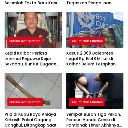
Sejumlah Fakta Baru Kasus
Tegaskan Pengalihan
Kematian Veggie
Penahanan Kewenangan
Hakim
Hukum dan Kriminal
Hukum dan Kriminal
Kejati Kalbar Periksa
Kasus 2.060 Balepress
Internal Pegawai Kejari
Ilegal Rp 16,48 Miliar di
Sekadau, Buntut Dugaan
Kalbar Belum Tetapkan
Perampasan Emas
Tersangka, Enam Saksi
Sudah Diperiksa
Hukum dan Kriminal
Hukum dan Kriminal
Pria di Kubu Raya Aniaya
Sempat Buron Tiga Pekan,
Kekasih Pakai Gagang
Pencuri Honda Genio di
Cangkul, Ditangkap Saat
Pontianak Timur Akhirnya