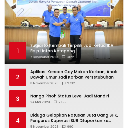
Sugiarto Kembali Terpilih Jadi Ketua IKA
1
Fisip Untan Ketapang
7 Desember 2023
3122
Aplikasi Kencan Gay Makan Korban, Anak
2
Bawah Umur Jadi Korban Persetubuhan
8 November 2023
2732
Nanga Pinoh Status Level Jadi Mandiri
3
24 Mei 2023
2155
Diduga Gelapkan Ratusan Juta Uang SHK,
4
Pengurus Koperasi SUB Dilaporkan ke
Polisi
5 November 2023
990