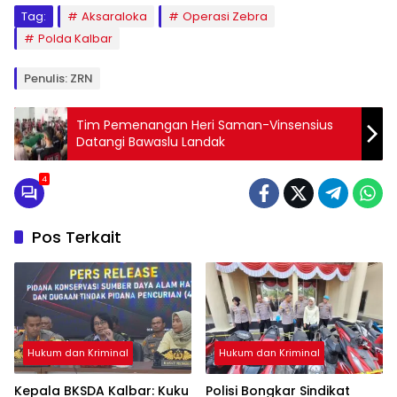
Tag:
Aksaraloka
Operasi Zebra
Polda Kalbar
Penulis: ZRN
Tim Pemenangan Heri Saman-Vinsensius
Datangi Bawaslu Landak
4
Pos Terkait
Hukum dan Kriminal
Hukum dan Kriminal
Kepala BKSDA Kalbar: Kuku
Polisi Bongkar Sindikat