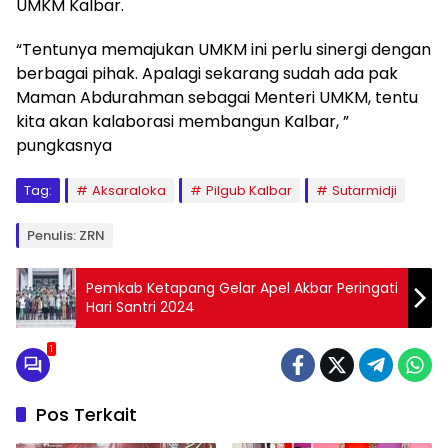
UMKM Kalbar.
“Tentunya memajukan UMKM ini perlu sinergi dengan
berbagai pihak. Apalagi sekarang sudah ada pak
Maman Abdurahman sebagai Menteri UMKM, tentu
kita akan kalaborasi membangun Kalbar, ”
pungkasnya
Tag:
Aksaraloka
Pilgub Kalbar
Sutarmidji
Penulis: ZRN
Pemkab Ketapang Gelar Apel Akbar Peringati
Hari Santri 2024
1
Pos Terkait