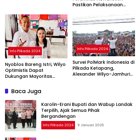
Pastikan Pelaksanaan
Pilkada Serentak 2024
Aman
Info Pilkada 2024
Info Pilkada 2024
Survei PolMark Indonesia di
Nyoblos Bareng Istri, Wilyo
Pilkada Ketapang,
Optimistis Dapat
Alexander Wilyo-Jamhuri
Dukungan Mayoritas
Unggul 45 Persen
Warga Ketapang
Baca Juga
Karolin-Erani Bupati dan Wabup Landak
Terpilih, Ajak Semua Pihak
Bergandengan
Info Pilkada 2024
9 Januari 2025