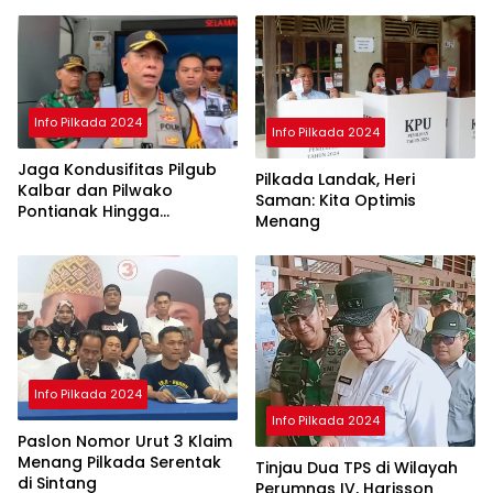
Norsan-Krisantus
Info Pilkada 2024
Info Pilkada 2024
Jaga Kondusifitas Pilgub
Pilkada Landak, Heri
Kalbar dan Pilwako
Saman: Kita Optimis
Pontianak Hingga
Menang
Penghitungan Suara di KPU
Selesai
Info Pilkada 2024
Info Pilkada 2024
Paslon Nomor Urut 3 Klaim
Menang Pilkada Serentak
Tinjau Dua TPS di Wilayah
di Sintang
Perumnas IV, Harisson