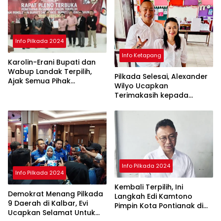
Info Pilkada 2024
Info Ketapang
Karolin-Erani Bupati dan
Wabup Landak Terpilih,
Pilkada Selesai, Alexander
Ajak Semua Pihak
Wilyo Ucapkan
Bergandengan
Terimakasih kepada
Masyarakat Ketapang
Info Pilkada 2024
Info Pilkada 2024
Kembali Terpilih, Ini
Demokrat Menang Pilkada
Langkah Edi Kamtono
9 Daerah di Kalbar, Evi
Pimpin Kota Pontianak di
Ucapkan Selamat Untuk
Periode ke II