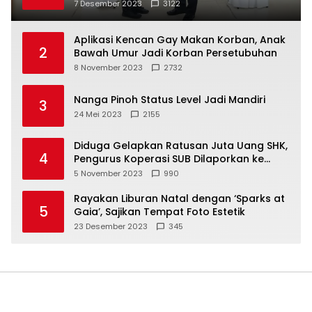
7 Desember 2023
3122
Aplikasi Kencan Gay Makan Korban, Anak
2
Bawah Umur Jadi Korban Persetubuhan
8 November 2023
2732
Nanga Pinoh Status Level Jadi Mandiri
3
24 Mei 2023
2155
Diduga Gelapkan Ratusan Juta Uang SHK,
4
Pengurus Koperasi SUB Dilaporkan ke
Polisi
5 November 2023
990
Rayakan Liburan Natal dengan ‘Sparks at
5
Gaia’, Sajikan Tempat Foto Estetik
23 Desember 2023
345