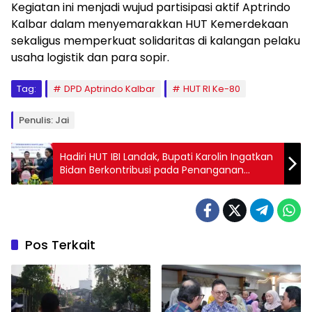
Kegiatan ini menjadi wujud partisipasi aktif Aptrindo
Kalbar dalam menyemarakkan HUT Kemerdekaan
sekaligus memperkuat solidaritas di kalangan pelaku
usaha logistik dan para sopir.
Tag:
DPD Aptrindo Kalbar
HUT RI Ke-80
Penulis: Jai
Hadiri HUT IBI Landak, Bupati Karolin Ingatkan
Bidan Berkontribusi pada Penanganan
Stunting
Pos Terkait