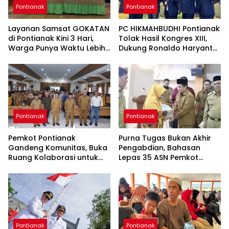
Pontianak
Pontianak
Layanan Samsat GOKATAN
PC HIKMAHBUDHI Pontianak
di Pontianak Kini 3 Hari,
Tolak Hasil Kongres XIII,
Warga Punya Waktu Lebih
Dukung Ronaldo Haryanto
Lama Bayar Pajak
Jadi Ketua Umum
Pontianak
Pontianak
Pemkot Pontianak
Purna Tugas Bukan Akhir
Gandeng Komunitas, Buka
Pengabdian, Bahasan
Ruang Kolaborasi untuk
Lepas 35 ASN Pemkot
Pembangunan Kota
Pontianak
Pontianak
Pontianak