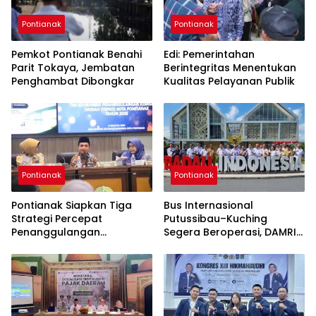
Pontianak
Pontianak
Pemkot Pontianak Benahi
Edi: Pemerintahan
Parit Tokaya, Jembatan
Berintegritas Menentukan
Penghambat Dibongkar
Kualitas Pelayanan Publik
Pontianak
Pontianak
Pontianak Siapkan Tiga
Bus Internasional
Strategi Percepat
Putussibau–Kuching
Penanggulangan
Segera Beroperasi, DAMRI
Kemiskinan
Kantongi Restu Pemerintah
Sarawak