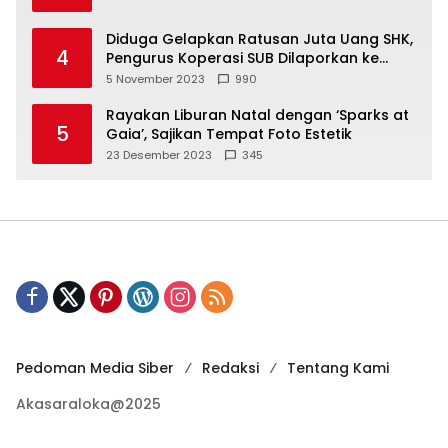
Diduga Gelapkan Ratusan Juta Uang SHK,
4
Pengurus Koperasi SUB Dilaporkan ke
Polisi
5 November 2023
990
Rayakan Liburan Natal dengan ‘Sparks at
5
Gaia’, Sajikan Tempat Foto Estetik
23 Desember 2023
345
Pedoman Media Siber
Redaksi
Tentang Kami
Akasaraloka@2025