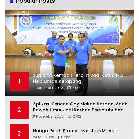
Popular Posts
Sugiarto Kembali Terpilih Jadi Ketua IKA
1
Fisip Untan Ketapang
7 Desember 2023
3122
Aplikasi Kencan Gay Makan Korban, Anak
2
Bawah Umur Jadi Korban Persetubuhan
8 November 2023
2732
Nanga Pinoh Status Level Jadi Mandiri
3
24 Mei 2023
2155