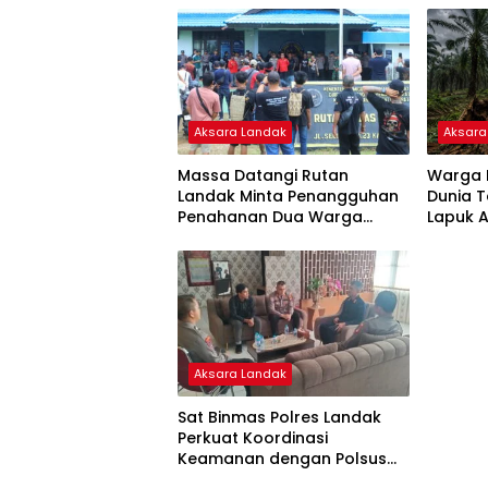
Aksara Landak
Aksara
Massa Datangi Rutan
Warga 
Landak Minta Penangguhan
Dunia T
Penahanan Dua Warga
Lapuk 
Dusun Nangka
Aksara Landak
Sat Binmas Polres Landak
Perkuat Koordinasi
Keamanan dengan Polsus
Rutan Kelas IIB Landak