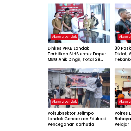
Aksara Landak
Aksara
Dinkes PPKB Landak
30 Pask
Terbitkan SLHS untuk Dapur
Diklat,
MBG Anik Dingir, Total 29
Tekank
SPPG Sudah Bersertifikat
Karakt
Kekera
Aksara Landak
Aksara
Polsubsektor Jelimpo
Polres 
Landak Gencarkan Edukasi
Bahaya
Pencegahan Karhutla
Pelaja