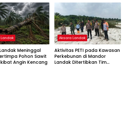
 Landak
Aksara Landak
Landak Meninggal
Aktivitas PETI pada Kawasan
ertimpa Pohon Sawit
Perkebunan di Mandor
Akibat Angin Kencang
Landak Ditertibkan Tim
Gabungan TNI-Polri dan PT.
GRS