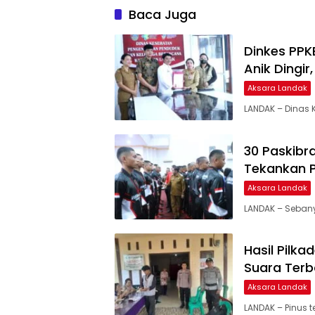
Baca Juga
Dinkes PPK
Anik Dingir
Aksara Landak
LANDAK – Dinas
30 Paskibr
Tekankan 
Aksara Landak
LANDAK – Seban
Hasil Pilk
Suara Ter
Aksara Landak
LANDAK – Pinus t