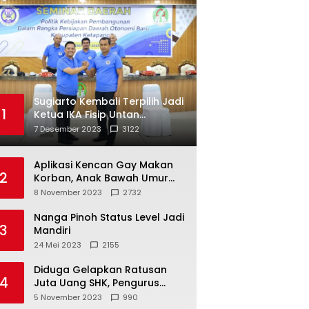
Sugiarto Kembali Terpilih Jadi
1
Ketua IKA Fisip Untan
Ketapang
7 Desember 2023
3122
Aplikasi Kencan Gay Makan
2
Korban, Anak Bawah Umur
Jadi Korban Persetubuhan
8 November 2023
2732
Nanga Pinoh Status Level Jadi
3
Mandiri
24 Mei 2023
2155
Diduga Gelapkan Ratusan
4
Juta Uang SHK, Pengurus
Koperasi SUB Dilaporkan ke
5 November 2023
990