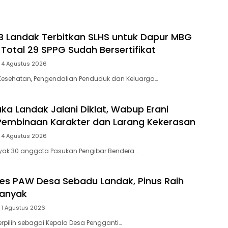
B Landak Terbitkan SLHS untuk Dapur MBG
, Total 29 SPPG Sudah Bersertifikat
4 Agustus 2026
 Kesehatan, Pengendalian Penduduk dan Keluarga…
aka Landak Jalani Diklat, Wabup Erani
Pembinaan Karakter dan Larang Kekerasan
4 Agustus 2026
yak 30 anggota Pasukan Pengibar Bendera…
ades PAW Desa Sebadu Landak, Pinus Raih
banyak
1 Agustus 2026
erpilih sebagai Kepala Desa Pengganti…