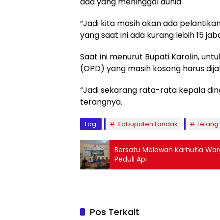
ada yang meninggal dunia.
“Jadi kita masih akan ada pelantika
yang saat ini ada kurang lebih 15 jab
Saat ini menurut Bupati Karolin, un
(OPD) yang masih kosong harus dijab
“Jadi sekarang rata-rata kepala din
terangnya.
Tag:
Kabupaten Landak
Lelang
Bersatu Melawan Karhutla Wa
Peduli Api
Pos Terkait