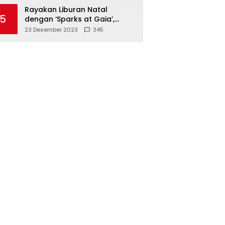
Polisi
Rayakan Liburan Natal
5
dengan ‘Sparks at Gaia’,
Sajikan Tempat Foto Estetik
23 Desember 2023
345