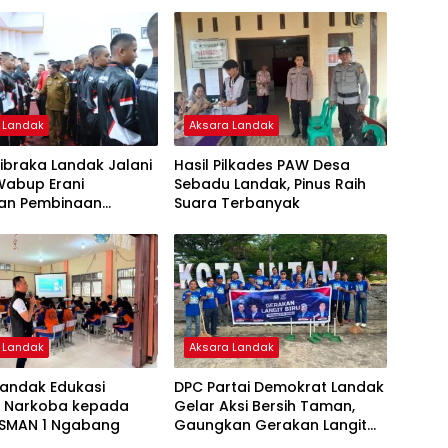
 Landak
Aksara Landak
ibraka Landak Jalani
Hasil Pilkades PAW Desa
 Wabup Erani
Sebadu Landak, Pinus Raih
an Pembinaan
Suara Terbanyak
er dan Larang
san
 Landak
Aksara Landak
Landak Edukasi
DPC Partai Demokrat Landak
 Narkoba kepada
Gelar Aksi Bersih Taman,
r SMAN 1 Ngabang
Gaungkan Gerakan Langit
Biru Indonesia Asri