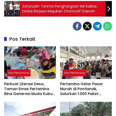
Satarudin Terima Penghargaan IMI Kalbar,
Dinilai Berjasa Majukan Otomotif Daerah
Pos Terkait
Info Pertamina
Info Pertamina
Perkuat Literasi Desa,
Pertamina Gelar Pasar
Taman Emas Pertamina
Murah di Pontianak,
Bina Generasi Muda Kubu
Salurkan 1.000 Paket
Raya
Sembako Bersubsidi