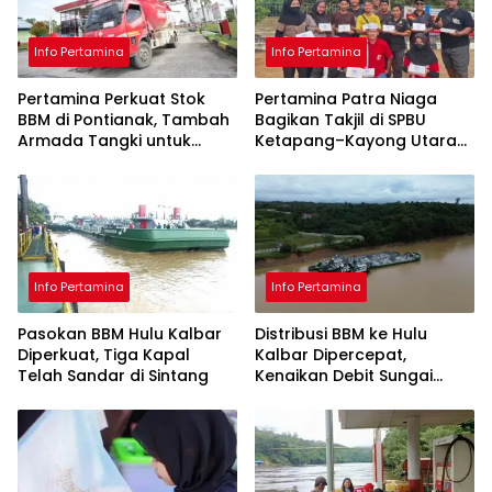
Info Pertamina
Info Pertamina
Pertamina Perkuat Stok
Pertamina Patra Niaga
BBM di Pontianak, Tambah
Bagikan Takjil di SPBU
Armada Tangki untuk
Ketapang–Kayong Utara
Distribusi Kalbar
Selama Ramadhan
Info Pertamina
Info Pertamina
Pasokan BBM Hulu Kalbar
Distribusi BBM ke Hulu
Diperkuat, Tiga Kapal
Kalbar Dipercepat,
Telah Sandar di Sintang
Kenaikan Debit Sungai
Buka Akses Pengiriman