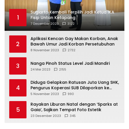
Sugiarto Kembali Terpilih Jadi Ketua IKA
1
Fisip Untan Ketapang
7 Desember 2023
3122
Aplikasi Kencan Gay Makan Korban, Anak
2
Bawah Umur Jadi Korban Persetubuhan
8 November 2023
2732
Nanga Pinoh Status Level Jadi Mandiri
3
24 Mei 2023
2155
Diduga Gelapkan Ratusan Juta Uang SHK,
4
Pengurus Koperasi SUB Dilaporkan ke
Polisi
5 November 2023
990
Rayakan Liburan Natal dengan ‘Sparks at
5
Gaia’, Sajikan Tempat Foto Estetik
23 Desember 2023
345