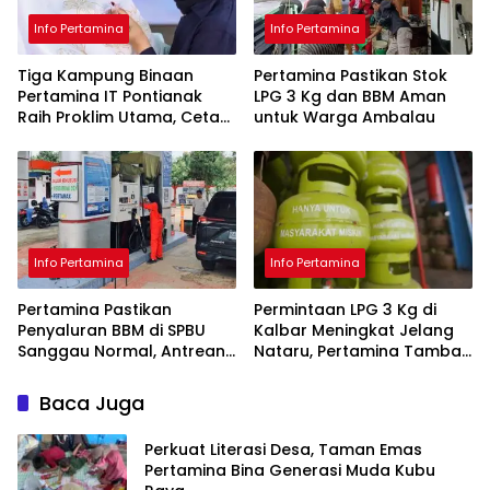
Info Pertamina
Info Pertamina
Tiga Kampung Binaan
Pertamina Pastikan Stok
Pertamina IT Pontianak
LPG 3 Kg dan BBM Aman
Raih Proklim Utama, Cetak
untuk Warga Ambalau
Rekor di Kalbar
Info Pertamina
Info Pertamina
Pertamina Pastikan
Permintaan LPG 3 Kg di
Penyaluran BBM di SPBU
Kalbar Meningkat Jelang
Sanggau Normal, Antrean
Nataru, Pertamina Tambah
Bukan Akibat Kelangkaan
Pasokan
Baca Juga
Perkuat Literasi Desa, Taman Emas
Pertamina Bina Generasi Muda Kubu