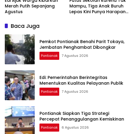
Edi Ajak Warga Kibarkan
Putus Sekolah karena Tak
Merah Putih Sepanjang
Mampu, Tiga Anak Buruh
Agustus
Lepas Kini Punya Harapan
Baru di Sekolah Rakyat
Baca Juga
Pemkot Pontianak Benahi Parit Tokaya,
Jembatan Penghambat Dibongkar
Pontianak
7 Agustus 2026
Edi: Pemerintahan Berintegritas
Menentukan Kualitas Pelayanan Publik
Pontianak
7 Agustus 2026
Pontianak Siapkan Tiga Strategi
Percepat Penanggulangan Kemiskinan
Pontianak
6 Agustus 2026