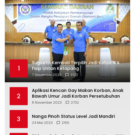
Sugiarto Kembali Terpilih Jadi Ketua IKA
1
Fisip Untan Ketapang
7 Desember 2023
3122
Aplikasi Kencan Gay Makan Korban, Anak
2
Bawah Umur Jadi Korban Persetubuhan
8 November 2023
2732
Nanga Pinoh Status Level Jadi Mandiri
3
24 Mei 2023
2155