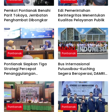
Pemkot Pontianak Benahi
Edi: Pemerintahan
Parit Tokaya, Jembatan
Berintegritas Menentukan
Penghambat Dibongkar
Kualitas Pelayanan Publik
Pontianak
Pontianak
Pontianak Siapkan Tiga
Bus Internasional
Strategi Percepat
Putussibau–Kuching
Penanggulangan
Segera Beroperasi, DAMRI
Kemiskinan
Kantongi Restu Pemerintah
Sarawak
Pontianak
Pontianak