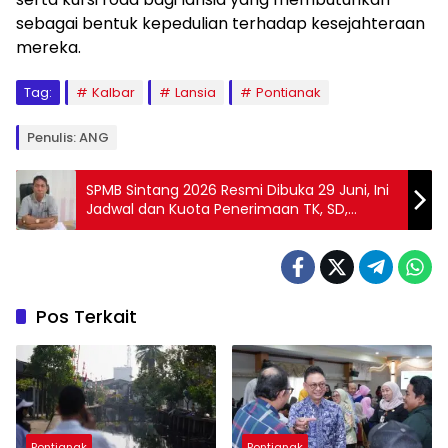
sebagai bentuk kepedulian terhadap kesejahteraan
mereka.
Tag:
Kalbar
Lansia
Pontianak
Penulis: ANG
SPMB Sintang 2026 Resmi Dibuka 29 Juni, Ini
Jadwal dan Kuota Penerimaan TK, SD,
hingga SMP
Pos Terkait
Pontianak
Pontianak