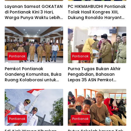
Layanan Samsat GOKATAN
PC HIKMAHBUDHI Pontianak
di Pontianak Kini 3 Hari,
Tolak Hasil Kongres XIII,
Warga Punya Waktu Lebih
Dukung Ronaldo Haryanto
Lama Bayar Pajak
Jadi Ketua Umum
Pontianak
Pontianak
Pemkot Pontianak
Purna Tugas Bukan Akhir
Gandeng Komunitas, Buka
Pengabdian, Bahasan
Ruang Kolaborasi untuk
Lepas 35 ASN Pemkot
Pembangunan Kota
Pontianak
Pontianak
Pontianak