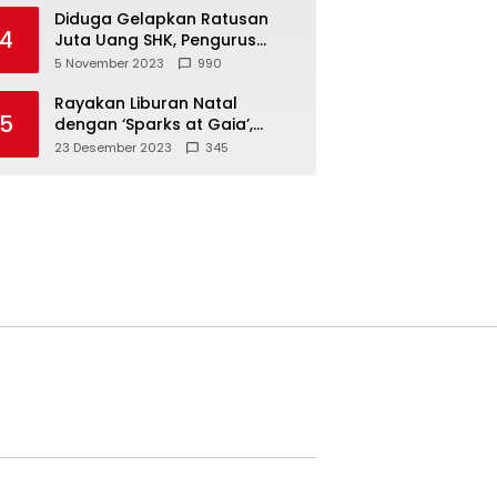
Diduga Gelapkan Ratusan
4
Juta Uang SHK, Pengurus
Koperasi SUB Dilaporkan ke
5 November 2023
990
Polisi
Rayakan Liburan Natal
5
dengan ‘Sparks at Gaia’,
Sajikan Tempat Foto Estetik
23 Desember 2023
345