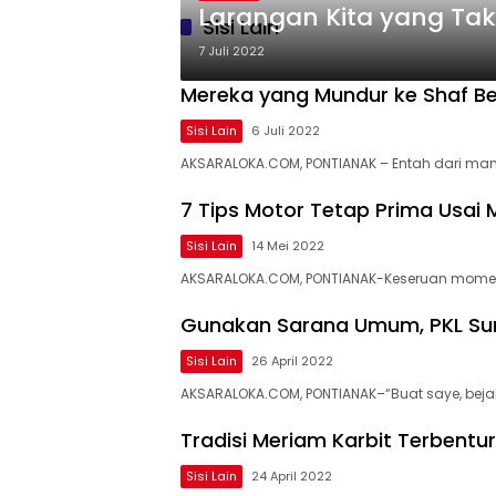
Larangan Kita yang Ta
Sisi Lain
7 Juli 2022
Mereka yang Mundur ke Shaf B
Sisi Lain
6 Juli 2022
AKSARALOKA.COM, PONTIANAK – Entah dari man
7 Tips Motor Tetap Prima Usai 
Sisi Lain
14 Mei 2022
AKSARALOKA.COM, PONTIANAK-Keseruan mome
Gunakan Sarana Umum, PKL Su
Sisi Lain
26 April 2022
AKSARALOKA.COM, PONTIANAK–“Buat saye, bejal
Tradisi Meriam Karbit Terbent
Sisi Lain
24 April 2022