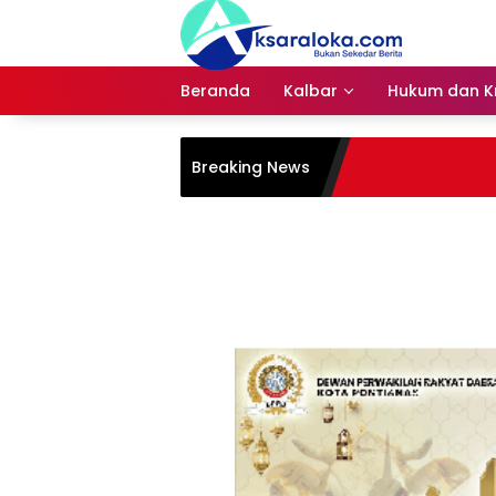
Langsung
ke
konten
Beranda
Kalbar
Hukum dan Kr
Breaking News