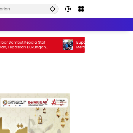
but Kepala Staf
Bupati Karolin Bagikan Ribuan Bender
gaskan Dukungan
Merah Putih di Landak, Ajak Masyaraka
ksit
Jaga Persatuan