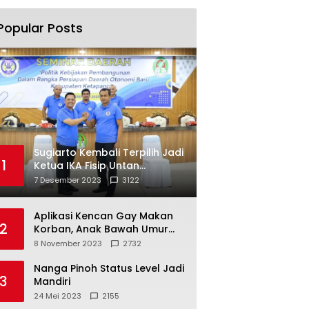
Popular Posts
Sugiarto Kembali Terpilih Jadi
1
Ketua IKA Fisip Untan
Ketapang
7 Desember 2023
3122
Aplikasi Kencan Gay Makan
2
Korban, Anak Bawah Umur
Jadi Korban Persetubuhan
8 November 2023
2732
Nanga Pinoh Status Level Jadi
3
Mandiri
24 Mei 2023
2155