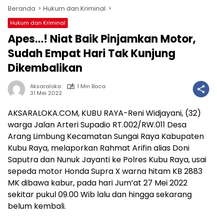
Beranda
Hukum dan Kriminal
Hukum dan Kriminal
Apes…! Niat Baik Pinjamkan Motor,
Sudah Empat Hari Tak Kunjung
Dikembalikan
Aksaraloka
1 Min Baca
31 Mei 2022
AKSARALOKA.COM, KUBU RAYA-Reni Widjayani, (32)
warga Jalan Arteri Supadio RT.002/RW.011 Desa
Arang Limbung Kecamatan Sungai Raya Kabupaten
Kubu Raya, melaporkan Rahmat Arifin alias Doni
Saputra dan Nunuk Jayanti ke Polres Kubu Raya, usai
sepeda motor Honda Supra X warna hitam KB 2883
MK dibawa kabur, pada hari Jum’at 27 Mei 2022
sekitar pukul 09.00 Wib lalu dan hingga sekarang
belum kembali.