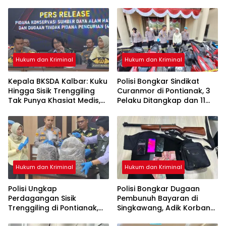
Hukum dan Kriminal
Hukum dan Kriminal
Kepala BKSDA Kalbar: Kuku
Polisi Bongkar Sindikat
Hingga Sisik Trenggiling
Curanmor di Pontianak, 3
Tak Punya Khasiat Medis,
Pelaku Ditangkap dan 11
Itu Cuma Mitos
Motor Disita
Hukum dan Kriminal
Hukum dan Kriminal
Polisi Ungkap
Polisi Bongkar Dugaan
Perdagangan Sisik
Pembunuh Bayaran di
Trenggiling di Pontianak,
Singkawang, Adik Korban
Sita 551 Kg Sisik dan 42 Kg
Jadi Tersangka