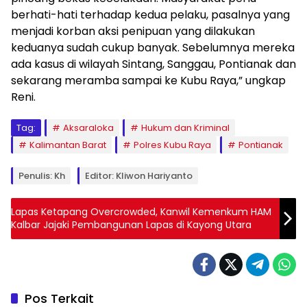
berhati-hati terhadap kedua pelaku, pasalnya yang
menjadi korban aksi penipuan yang dilakukan
keduanya sudah cukup banyak. Sebelumnya mereka
ada kasus di wilayah Sintang, Sanggau, Pontianak dan
sekarang meramba sampai ke Kubu Raya,” ungkap
Reni.
Tag:
Aksaraloka
Hukum dan Kriminal
Kalimantan Barat
Polres Kubu Raya
Pontianak
Penulis: Kh
Editor: Kliwon Hariyanto
Lapas Ketapang Overcrowded, Kanwil Kemenkum HAM
Kalbar Jajaki Pembangunan Lapas di Kayong Utara
Pos Terkait