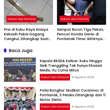
Hukum dan Kriminal
Hukum dan Kriminal
Pria di Kubu Raya Aniaya
Sempat Buron Tiga Pekan,
Kekasih Pakai Gagang
Pencuri Honda Genio di
Cangkul, Ditangkap Saat
Pontianak Timur Akhirnya
Hendak Kabur Naik Kapal
Dibekuk Tim Berang-
Berang
Baca Juga
Kepala BKSDA Kalbar: Kuku Hingga
Sisik Trenggiling Tak Punya Khasiat
Medis, Itu Cuma Mitos
Hukum Dan Kriminal
6 Agustus 2026
Polisi Bongkar Sindikat Curanmor di
Pontianak, 3 Pelaku Ditangkap dan 11
Motor Disita
Hukum Dan Kriminal
6 Agustus 2026