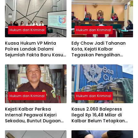
Kuku
Hukum dan Kriminal
Hukum dan Kriminal
Kuasa Hukum VP Minta
Edy Chow Jadi Tahanan
Polres Landak Dalami
Kota, Kejati Kalbar
Sejumlah Fakta Baru Kasus
Tegaskan Pengalihan
Kematian Veggie
Penahanan Kewenangan
Hakim
Hukum dan Kriminal
Hukum dan Kriminal
Kejati Kalbar Periksa
Kasus 2.060 Balepress
Internal Pegawai Kejari
Ilegal Rp 16,48 Miliar di
Sekadau, Buntut Dugaan
Kalbar Belum Tetapkan
Perampasan Emas
Tersangka, Enam Saksi
Sudah Diperiksa