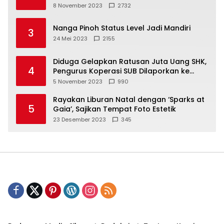
8 November 2023
2732
Nanga Pinoh Status Level Jadi Mandiri
3
24 Mei 2023
2155
Diduga Gelapkan Ratusan Juta Uang SHK,
4
Pengurus Koperasi SUB Dilaporkan ke
Polisi
5 November 2023
990
Rayakan Liburan Natal dengan ‘Sparks at
5
Gaia’, Sajikan Tempat Foto Estetik
23 Desember 2023
345