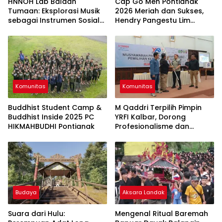
HNNOH Lab Balaan
Cap Go Meh Pontianak
Tumaan: Eksplorasi Musik
2026 Meriah dan Sukses,
sebagai Instrumen Sosial
Hendry Pangestu Lim
dan Ekologis
Apresiasi Semua Pihak
Komunitas
Komunitas
Buddhist Student Camp &
M Qaddri Terpilih Pimpin
Buddhist Inside 2025 PC
YRFI Kalbar, Dorong
HIKMAHBUDHI Pontianak
Profesionalisme dan
Sinergi Komunitas
Budaya
Aksara Landak
Suara dari Hulu:
Mengenal Ritual Baremah