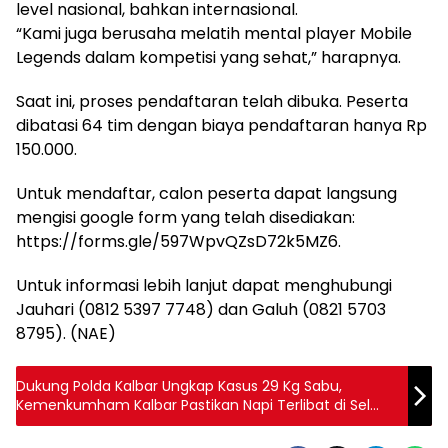
level nasional, bahkan internasional.
“Kami juga berusaha melatih mental player Mobile
Legends dalam kompetisi yang sehat,” harapnya.
Saat ini, proses pendaftaran telah dibuka. Peserta
dibatasi 64 tim dengan biaya pendaftaran hanya Rp
150.000.
Untuk mendaftar, calon peserta dapat langsung
mengisi google form yang telah disediakan:
https://forms.gle/597WpvQZsD72k5MZ6.
Untuk informasi lebih lanjut dapat menghubungi
Jauhari (0812 5397 7748) dan Galuh (0821 5703
8795). (NAE)
Dukung Polda Kalbar Ungkap Kasus 29 Kg Sabu,
Kemenkumham Kalbar Pastikan Napi Terlibat di Sel
Tersendiri