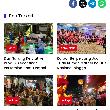
Pos Terkait
Berita
Komunitas
Dari Sarang Kelulut ke
Kalbar Berpeluang Jadi
Produk Kecantikan,
Tuan Rumah Gathering ULD
Pertamina Bantu Petani
Nasional hingga
Kubu Raya Tingkatkan Nilai
Internasional
Jual Madu
Budaya
Budaya