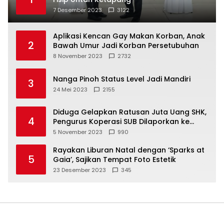
7 Desember 2023
3122
Aplikasi Kencan Gay Makan Korban, Anak
2
Bawah Umur Jadi Korban Persetubuhan
8 November 2023
2732
Nanga Pinoh Status Level Jadi Mandiri
3
24 Mei 2023
2155
Diduga Gelapkan Ratusan Juta Uang SHK,
4
Pengurus Koperasi SUB Dilaporkan ke
Polisi
5 November 2023
990
Rayakan Liburan Natal dengan ‘Sparks at
5
Gaia’, Sajikan Tempat Foto Estetik
23 Desember 2023
345