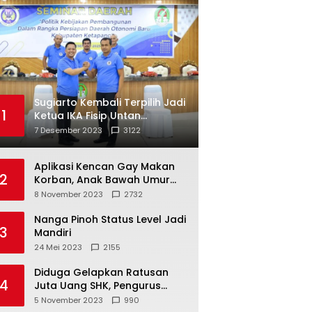
Sugiarto Kembali Terpilih Jadi
1
Ketua IKA Fisip Untan
Ketapang
7 Desember 2023
3122
Aplikasi Kencan Gay Makan
2
Korban, Anak Bawah Umur
Jadi Korban Persetubuhan
8 November 2023
2732
Nanga Pinoh Status Level Jadi
3
Mandiri
24 Mei 2023
2155
Diduga Gelapkan Ratusan
4
Juta Uang SHK, Pengurus
Koperasi SUB Dilaporkan ke
5 November 2023
990