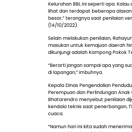
Kelurahan BBL ini seperti apa. Kala
lihat dan terdapat beberapa alasa
besar,” terangnya saat penilaian ver
(14/10/2022).
Selain melakukan penilaian, Rahay
masukan untuk kemajuan daerah hin
dikunjungi adalah Kampong Pokok T
“Berarti jangan sampai apa yang sud
di lapangan,” imbuhnya.
Kepala Dinas Pengendalian Pendud
Perempuan dan Perlindungan Anak (
Bhatarendro menyebut penilaian dij
kendala teknis saat penerbangan, Ti
cuaca.
“Namun hari ini kita sudah mener