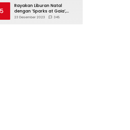
Polisi
Rayakan Liburan Natal
5
dengan ‘Sparks at Gaia’,
Sajikan Tempat Foto Estetik
23 Desember 2023
345