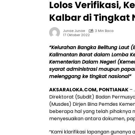
Lolos Verifikasi, 
Kalbar di Tingkat
Junae Junae
3 Min Baca
17 Oktober 2022
“Kelurahan Bangka Belitung Laut 
Kalimantan Barat dalam Lomba Kelu
Kementerian Dalam Negeri (Kemen
syarat administrasi maupun paparan
melenggang ke tingkat nasional”
AKSARALOKA.COM, PONTIANAK
– 
Direktorat (Subdit) Badan Permus
(Musdes) Dirjen Bina Pemdes Kemend
beberapa hal yang telah pihaknya nil
menyesuaikan antara dokumen, papara
“Kami klarifikasi lapangan gunanya 