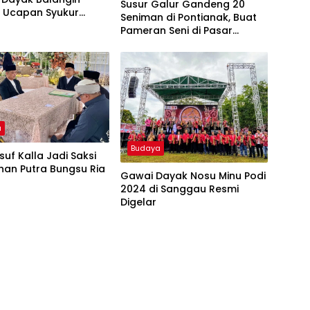
Susur Galur Gandeng 20
, Ucapan Syukur
Seniman di Pontianak, Buat
Padi dan Membuang
Pameran Seni di Pasar
Tradisional
a
Budaya
suf Kalla Jadi Saksi
han Putra Bungsu Ria
Gawai Dayak Nosu Minu Podi
2024 di Sanggau Resmi
Digelar