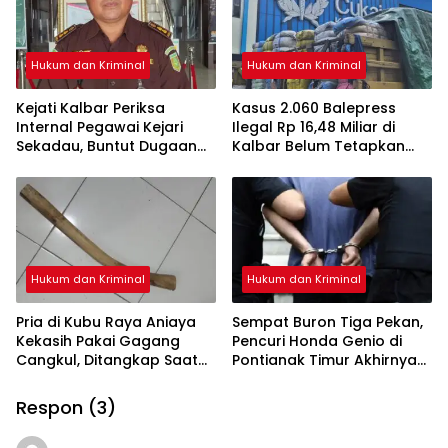
Hukum dan Kriminal
Hukum dan Kriminal
Kejati Kalbar Periksa
Kasus 2.060 Balepress
Internal Pegawai Kejari
Ilegal Rp 16,48 Miliar di
Sekadau, Buntut Dugaan
Kalbar Belum Tetapkan
Perampasan Emas
Tersangka, Enam Saksi
Sudah Diperiksa
Hukum dan Kriminal
Hukum dan Kriminal
Pria di Kubu Raya Aniaya
Sempat Buron Tiga Pekan,
Kekasih Pakai Gagang
Pencuri Honda Genio di
Cangkul, Ditangkap Saat
Pontianak Timur Akhirnya
Hendak Kabur Naik Kapal
Dibekuk Tim Berang-
Berang
Respon (3)