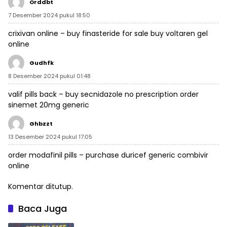
Orddbt
7 Desember 2024 pukul 18:50
crixivan online –
buy finasteride for sale
buy voltaren gel
online
Gudhfk
8 Desember 2024 pukul 01:48
valif pills back –
buy secnidazole no prescription
order
sinemet 20mg generic
Ghbzzt
13 Desember 2024 pukul 17:05
order modafinil pills –
purchase duricef generic
combivir
online
Komentar ditutup.
Baca Juga