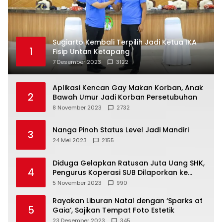
Sugiarto Kembali Terpilih Jadi Ketua IKA
1
Fisip Untan Ketapang
7 Desember 2023
3122
Aplikasi Kencan Gay Makan Korban, Anak
2
Bawah Umur Jadi Korban Persetubuhan
8 November 2023
2732
Nanga Pinoh Status Level Jadi Mandiri
3
24 Mei 2023
2155
Diduga Gelapkan Ratusan Juta Uang SHK,
4
Pengurus Koperasi SUB Dilaporkan ke
Polisi
5 November 2023
990
Rayakan Liburan Natal dengan ‘Sparks at
5
Gaia’, Sajikan Tempat Foto Estetik
23 Desember 2023
345