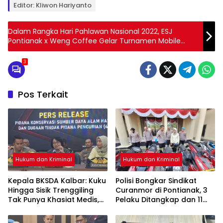
Editor: Kliwon Hariyanto
Dalam Rangka Hari Pahlawan Nasional 2022, ESJ
Pontianak x Weng Coffee Gelar Turnamen Mobile
Legend Piala Kapolresta Pontianak
3
Pos Terkait
Hukum dan Kriminal
Hukum dan Kriminal
Kepala BKSDA Kalbar: Kuku
Polisi Bongkar Sindikat
Hingga Sisik Trenggiling
Curanmor di Pontianak, 3
Tak Punya Khasiat Medis,
Pelaku Ditangkap dan 11
Itu Cuma Mitos
Motor Disita