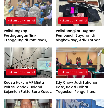
Hukum dan Kriminal
Hukum dan Kriminal
Polisi Ungkap
Polisi Bongkar Dugaan
Perdagangan Sisik
Pembunuh Bayaran di
Trenggiling di Pontianak,
Singkawang, Adik Korban
Sita 551 Kg Sisik dan 42 Kg
Jadi Tersangka
Kuku
Hukum dan Kriminal
Hukum dan Kriminal
Kuasa Hukum VP Minta
Edy Chow Jadi Tahanan
Polres Landak Dalami
Kota, Kejati Kalbar
Sejumlah Fakta Baru Kasus
Tegaskan Pengalihan
Kematian Veggie
Penahanan Kewenangan
Hakim