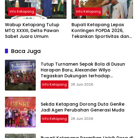
Info Ketapang
Info Ketapang
Wabup Ketapang Tutup
Bupati Ketapang Lepas
MTQ XXXIII, Delta Pawan
Kontingen POPDA 2026,
Sabet Juara Umum
Tekankan Sportivitas dan
Pembangunan Generasi
Unggul
Baca Juga
Tutup Turnamen Sepak Bola di Dusun
Harapan Baru, Alexander Wilyo
Tegaskan Dukungan terhadap
Pembinaan Atlet
Info Ketapang
28 Juni 2026
Sekda Ketapang Dorong Duta GenRe
Jadi Agen Perubahan Generasi Muda
Info Ketapang
28 Juni 2026