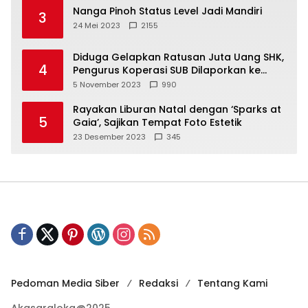
Nanga Pinoh Status Level Jadi Mandiri
3
24 Mei 2023
2155
Diduga Gelapkan Ratusan Juta Uang SHK,
4
Pengurus Koperasi SUB Dilaporkan ke
Polisi
5 November 2023
990
Rayakan Liburan Natal dengan ‘Sparks at
5
Gaia’, Sajikan Tempat Foto Estetik
23 Desember 2023
345
Pedoman Media Siber
Redaksi
Tentang Kami
Akasaraloka@2025