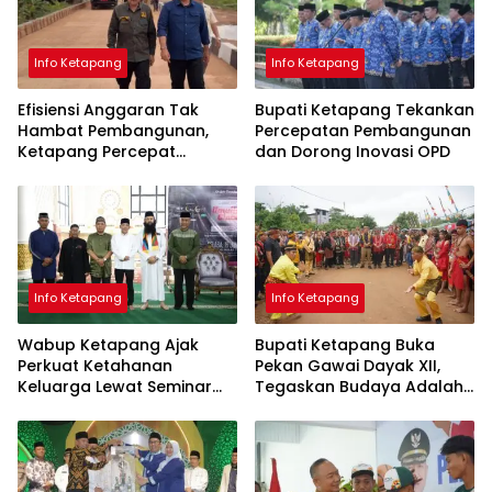
Info Ketapang
Info Ketapang
Efisiensi Anggaran Tak
Bupati Ketapang Tekankan
Hambat Pembangunan,
Percepatan Pembangunan
Ketapang Percepat
dan Dorong Inovasi OPD
Infrastruktur Lewat
Kolaborasi
Info Ketapang
Info Ketapang
Wabup Ketapang Ajak
Bupati Ketapang Buka
Perkuat Ketahanan
Pekan Gawai Dayak XII,
Keluarga Lewat Seminar
Tegaskan Budaya Adalah
Keagamaan
Jati Diri Bangsa