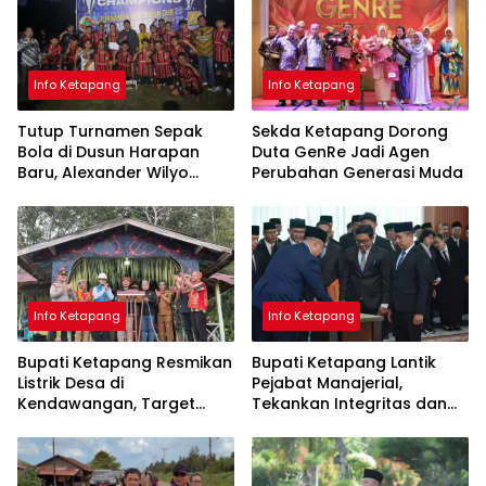
Info Ketapang
Info Ketapang
Tutup Turnamen Sepak
Sekda Ketapang Dorong
Bola di Dusun Harapan
Duta GenRe Jadi Agen
Baru, Alexander Wilyo
Perubahan Generasi Muda
Tegaskan Dukungan
terhadap Pembinaan Atlet
Info Ketapang
Info Ketapang
Bupati Ketapang Resmikan
Bupati Ketapang Lantik
Listrik Desa di
Pejabat Manajerial,
Kendawangan, Target
Tekankan Integritas dan
Seluruh Desa Teraliri Listrik
Pelayanan Publik
pada 2029