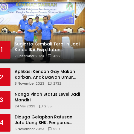
Sugiarto Kembali Terpilih Jadi
1
Ketua IKA Fisip Untan
Ketapang
7 Desember 2023
3122
Aplikasi Kencan Gay Makan
2
Korban, Anak Bawah Umur
Jadi Korban Persetubuhan
8 November 2023
2732
Nanga Pinoh Status Level Jadi
3
Mandiri
24 Mei 2023
2155
Diduga Gelapkan Ratusan
4
Juta Uang SHK, Pengurus
Koperasi SUB Dilaporkan ke
5 November 2023
990