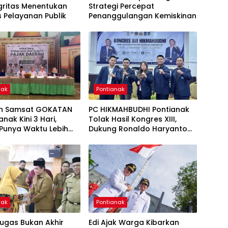
gritas Menentukan
Strategi Percepat
s Pelayanan Publik
Penanggulangan Kemiskinan
nak
Pontianak
n Samsat GOKATAN
PC HIKMAHBUDHI Pontianak
anak Kini 3 Hari,
Tolak Hasil Kongres XIII,
Punya Waktu Lebih
Dukung Ronaldo Haryanto
ayar Pajak
Jadi Ketua Umum
nak
Pontianak
ugas Bukan Akhir
Edi Ajak Warga Kibarkan