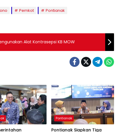
tono
Pemkot
Pontianak
Mengunakan Alat Kontrasepsi KB MOW
nak
Pontianak
merintahan
Pontianak Siapkan Tiga