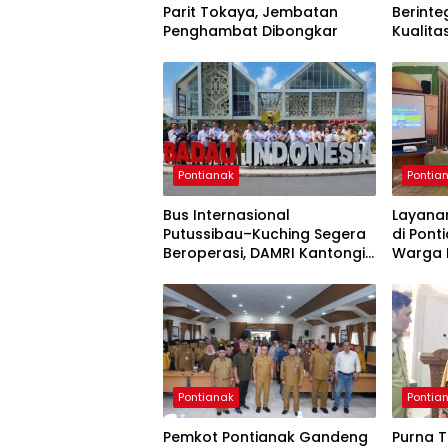
Parit Tokaya, Jembatan
Berinte
Penghambat Dibongkar
Kualita
Pontianak
Pontia
Bus Internasional
Layana
Putussibau–Kuching Segera
di Ponti
Beroperasi, DAMRI Kantongi
Warga 
Restu Pemerintah Sarawak
Lama B
Pontianak
Pontia
Pemkot Pontianak Gandeng
Purna T