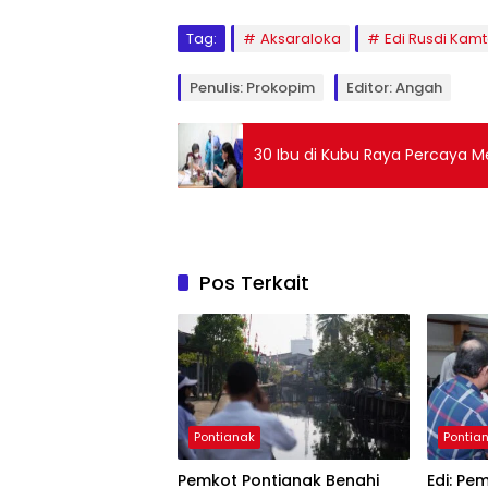
Tag:
Aksaraloka
Edi Rusdi Kam
Penulis: Prokopim
Editor: Angah
30 Ibu di Kubu Raya Percaya 
Pos Terkait
Pontianak
Pontia
Pemkot Pontianak Benahi
Edi: Pe