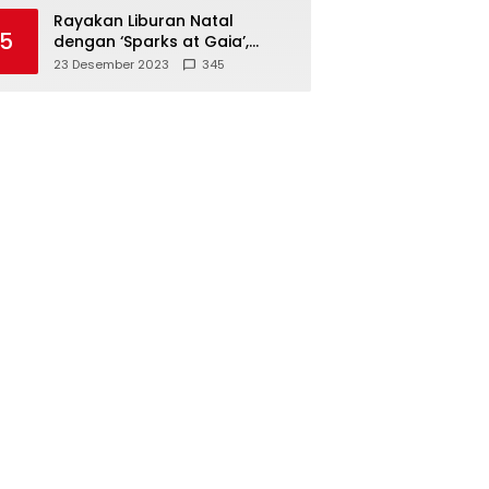
Polisi
Rayakan Liburan Natal
5
dengan ‘Sparks at Gaia’,
Sajikan Tempat Foto Estetik
23 Desember 2023
345