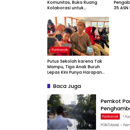
Komunitas, Buka Ruang
Pengab
Kolaborasi untuk
35 ASN
Pembangunan Kota
Pontianak
Putus Sekolah karena Tak
Mampu, Tiga Anak Buruh
Lepas Kini Punya Harapan
Baru di Sekolah Rakyat
Baca Juga
Pemkot Pon
Penghamba
Pontianak
7 Ag
PONTIANAK – Pem