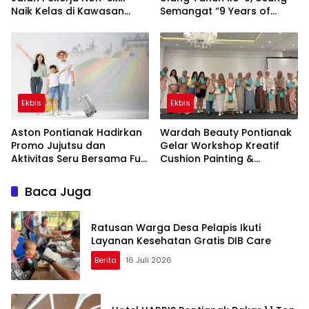
Naik Kelas di Kawasan
Semangat “9 Years of
Industri Pulau Penebang
Goodness”
Ekbis
Ekbis
Aston Pontianak Hadirkan
Wardah Beauty Pontianak
Promo Jujutsu dan
Gelar Workshop Kreatif
Aktivitas Seru Bersama Fun
Cushion Painting &
Chem 2025
Personal Color di Hotel
Maestro
Baca Juga
Ratusan Warga Desa Pelapis Ikuti
Layanan Kesehatan Gratis DIB Care
Berita
16 Juli 2026