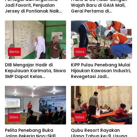
Jadi Favorit, Penjualan
Wajah Baru di GAIA Mall,
Jersey di Pontianak Naik
Gerai Pertama di
Tajam
Kalimantan Usung Konsep
Terbaru
Berita
Ekbis
DIB Mengajar Hadir di
KIPP Pulau Penebang Mulai
Kepulauan Karimata, Siswa
Hijaukan Kawasan Industri,
SMP Dapat Kelas
Revegetasi Jadi
Tambahan Bahasa Inggris
Penyeimbang
Pembangunan
Ekbis
Ekbis
Pelita Penebang Buka
Qubu Resort Rayakan
Jalan Pekerja Non-Skill
Ulang Tahun ke-9, Usung