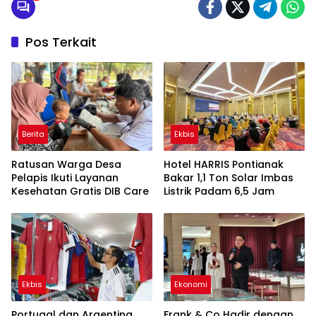
Pos Terkait
Berita
Ekbis
Ratusan Warga Desa
Hotel HARRIS Pontianak
Pelapis Ikuti Layanan
Bakar 1,1 Ton Solar Imbas
Kesehatan Gratis DIB Care
Listrik Padam 6,5 Jam
Ekbis
Ekonomi
Portugal dan Argentina
Frank & Co Hadir dengan