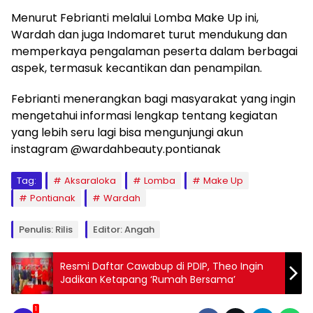
Menurut Febrianti melalui Lomba Make Up ini,
Wardah dan juga Indomaret turut mendukung dan
memperkaya pengalaman peserta dalam berbagai
aspek, termasuk kecantikan dan penampilan.
Febrianti menerangkan bagi masyarakat yang ingin
mengetahui informasi lengkap tentang kegiatan
yang lebih seru lagi bisa mengunjungi akun
instagram @wardahbeauty.pontianak
Tag:
Aksaraloka
Lomba
Make Up
Pontianak
Wardah
Penulis: Rilis
Editor: Angah
Resmi Daftar Cawabup di PDIP, Theo Ingin
Jadikan Ketapang ‘Rumah Bersama’
1