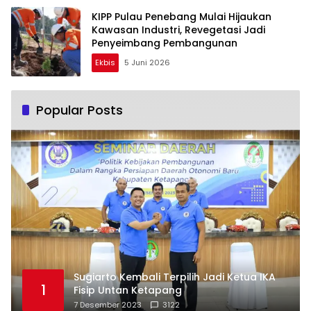
KIPP Pulau Penebang Mulai Hijaukan
Kawasan Industri, Revegetasi Jadi
Penyeimbang Pembangunan
Ekbis
5 Juni 2026
Popular Posts
Sugiarto Kembali Terpilih Jadi Ketua IKA
1
Fisip Untan Ketapang
7 Desember 2023
3122