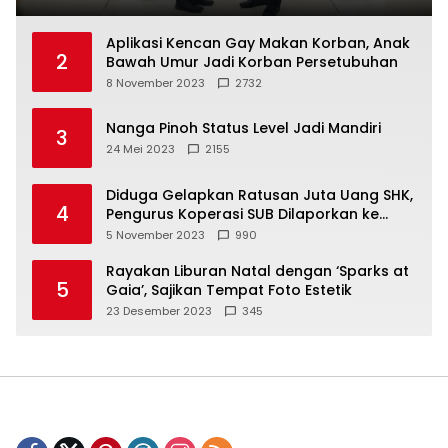
Aplikasi Kencan Gay Makan Korban, Anak
2
Bawah Umur Jadi Korban Persetubuhan
8 November 2023
2732
Nanga Pinoh Status Level Jadi Mandiri
3
24 Mei 2023
2155
Diduga Gelapkan Ratusan Juta Uang SHK,
4
Pengurus Koperasi SUB Dilaporkan ke
Polisi
5 November 2023
990
Rayakan Liburan Natal dengan ‘Sparks at
5
Gaia’, Sajikan Tempat Foto Estetik
23 Desember 2023
345