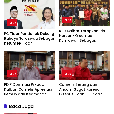
Politik
Politik
KPU Kalbar Tetapkan Ria
PC Tidar Pontianak Dukung
Norsan-Krisantus
Rahayu Saraswati Sebagai
Kurniawan Sebagai
Ketum PP Tidar
Gubernur dan Wagub
Kalbar Terpilih
Politik
Politik
PDIP Dominasi Pilkada
Cornelis Berang dan
Kalbar, Cornelis Apresiasi
Ancam Gugat Karena
Pemilih dan Keamanan
Disebut Tidak Jujur dan
yang Terjaga
Tidak Peduli Pemekaran
Kapuas Raya
Baca Juga