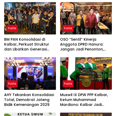
Politik
Politik
BM PAN Konsolidasi di
OSO “Sentil” Kinerja
Kalbar, Perkuat Struktur
Anggota DPRD Hanura:
dan Libatkan Generasi
Jangan Jadi Penonton,
Muda
Harus Berani Bela Daerah
Politik
Politik
AHY Tekankan Konsolidasi
Muswil IX DPW PPP Kalbar,
Total, Demokrat Jateng
Ketum Muhammad
Bidik Kemenangan 2029
Mardiono: Kalbar Jadi
Atensi Khusus