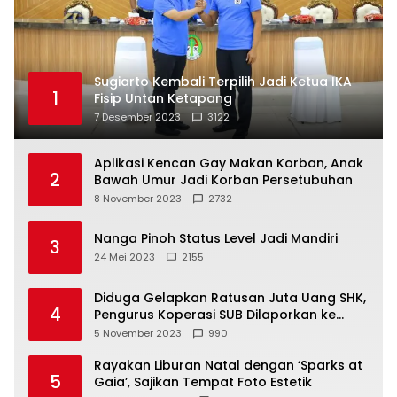
Sugiarto Kembali Terpilih Jadi Ketua IKA
1
Fisip Untan Ketapang
7 Desember 2023
3122
Aplikasi Kencan Gay Makan Korban, Anak
2
Bawah Umur Jadi Korban Persetubuhan
8 November 2023
2732
Nanga Pinoh Status Level Jadi Mandiri
3
24 Mei 2023
2155
Diduga Gelapkan Ratusan Juta Uang SHK,
4
Pengurus Koperasi SUB Dilaporkan ke
Polisi
5 November 2023
990
Rayakan Liburan Natal dengan ‘Sparks at
5
Gaia’, Sajikan Tempat Foto Estetik