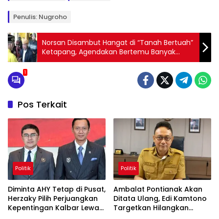
Penulis: Nugroho
Norsan Disambut Hangat di “Tanah Bertuah”
Ketapang, Agendakan Bertemu Banyak
Warga
1
Pos Terkait
Politik
Politik
Diminta AHY Tetap di Pusat,
Ambalat Pontianak Akan
Herzaky Pilih Perjuangkan
Ditata Ulang, Edi Kamtono
Kepentingan Kalbar Lewat
Targetkan Hilangkan
Program Nasional
Kesan Kumuh