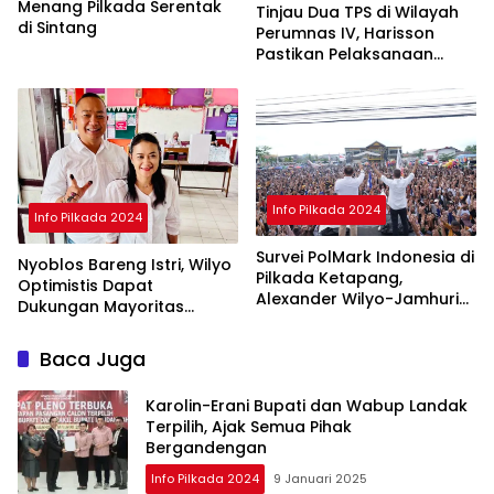
Menang Pilkada Serentak
Tinjau Dua TPS di Wilayah
di Sintang
Perumnas IV, Harisson
Pastikan Pelaksanaan
Pilkada Serentak 2024
Aman
Info Pilkada 2024
Info Pilkada 2024
Survei PolMark Indonesia di
Nyoblos Bareng Istri, Wilyo
Pilkada Ketapang,
Optimistis Dapat
Alexander Wilyo-Jamhuri
Dukungan Mayoritas
Unggul 45 Persen
Warga Ketapang
Baca Juga
Karolin-Erani Bupati dan Wabup Landak
Terpilih, Ajak Semua Pihak
Bergandengan
Info Pilkada 2024
9 Januari 2025