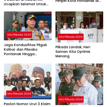
Pimpin Kota Pontianak di
Ucapkan Selamat Untuk
Periode ke II
Norsan-Krisantus
Info Pilkada 2024
Info Pilkada 2024
Jaga Kondusifitas Pilgub
Pilkada Landak, Heri
Kalbar dan Pilwako
Saman: Kita Optimis
Pontianak Hingga
Menang
Penghitungan Suara di KPU
Selesai
Info Pilkada 2024
Info Pilkada 2024
Paslon Nomor Urut 3 Klaim