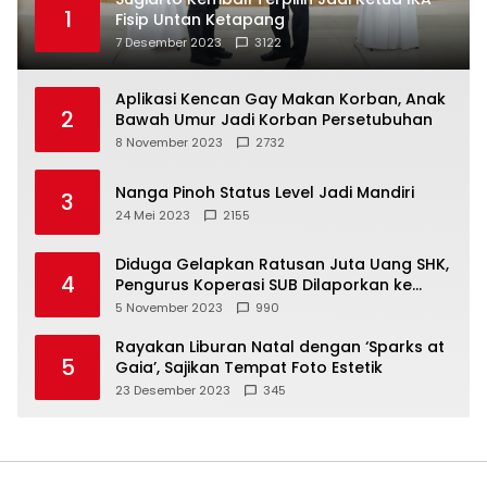
1
Fisip Untan Ketapang
7 Desember 2023
3122
Aplikasi Kencan Gay Makan Korban, Anak
2
Bawah Umur Jadi Korban Persetubuhan
8 November 2023
2732
Nanga Pinoh Status Level Jadi Mandiri
3
24 Mei 2023
2155
Diduga Gelapkan Ratusan Juta Uang SHK,
4
Pengurus Koperasi SUB Dilaporkan ke
Polisi
5 November 2023
990
Rayakan Liburan Natal dengan ‘Sparks at
5
Gaia’, Sajikan Tempat Foto Estetik
23 Desember 2023
345