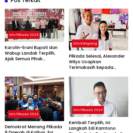
Pos Terkait
Info Pilkada 2024
Info Ketapang
Karolin-Erani Bupati dan
Wabup Landak Terpilih,
Pilkada Selesai, Alexander
Ajak Semua Pihak
Wilyo Ucapkan
Bergandengan
Terimakasih kepada
Masyarakat Ketapang
Info Pilkada 2024
Info Pilkada 2024
Kembali Terpilih, Ini
Demokrat Menang Pilkada
Langkah Edi Kamtono
9 Daerah di Kalbar, Evi