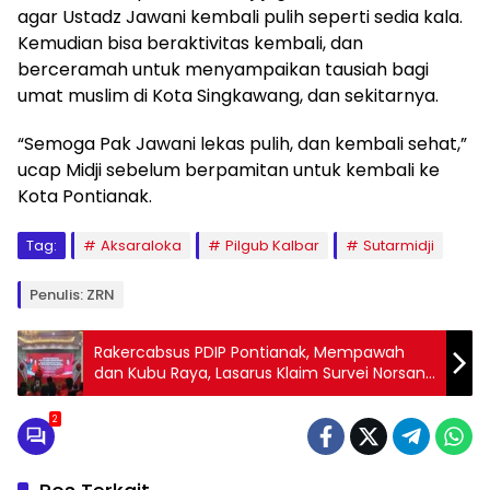
agar Ustadz Jawani kembali pulih seperti sedia kala.
Kemudian bisa beraktivitas kembali, dan
berceramah untuk menyampaikan tausiah bagi
umat muslim di Kota Singkawang, dan sekitarnya.
“Semoga Pak Jawani lekas pulih, dan kembali sehat,”
ucap Midji sebelum berpamitan untuk kembali ke
Kota Pontianak.
Tag:
Aksaraloka
Pilgub Kalbar
Sutarmidji
Penulis: ZRN
Rakercabsus PDIP Pontianak, Mempawah
dan Kubu Raya, Lasarus Klaim Survei Norsan-
Krisantus Tertinggi
2