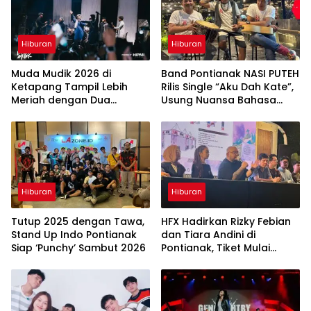
Hiburan
Hiburan
Muda Mudik 2026 di
Band Pontianak NASI PUTEH
Ketapang Tampil Lebih
Rilis Single “Aku Dah Kate”,
Meriah dengan Dua
Usung Nuansa Bahasa
Panggung dan 29 Musisi
Lokal
Hiburan
Hiburan
Tutup 2025 dengan Tawa,
HFX Hadirkan Rizky Febian
Stand Up Indo Pontianak
dan Tiara Andini di
Siap ‘Punchy’ Sambut 2026
Pontianak, Tiket Mulai
Rp150 Ribu