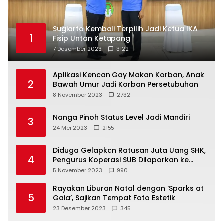
Sugiarto Kembali Terpilih Jadi Ketua IKA
1
Fisip Untan Ketapang
7 Desember 2023
3122
Aplikasi Kencan Gay Makan Korban, Anak
2
Bawah Umur Jadi Korban Persetubuhan
8 November 2023
2732
Nanga Pinoh Status Level Jadi Mandiri
3
24 Mei 2023
2155
Diduga Gelapkan Ratusan Juta Uang SHK,
4
Pengurus Koperasi SUB Dilaporkan ke
Polisi
5 November 2023
990
Rayakan Liburan Natal dengan ‘Sparks at
5
Gaia’, Sajikan Tempat Foto Estetik
23 Desember 2023
345