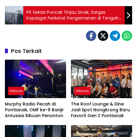
Plt Sekda Puncak Tinjau Sinak, Satgas
Kopasgat Perketat Pengamanan di Tengah
Teror OPM
Pos Terkait
Hiburan
Hiburan
Murphy Radio Pecah di
The Roof Lounge & Dine
Pontianak, OMF ke-9 Banjir
Jadi Spot Nongkrong Baru
Antusias Ribuan Penonton
Favorit Gen Z Pontianak