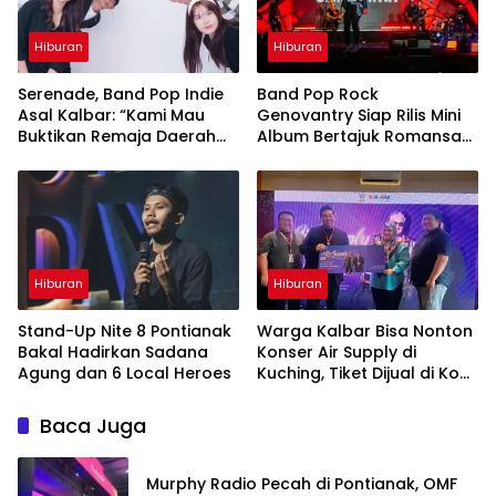
Hiburan
Hiburan
Serenade, Band Pop Indie
Band Pop Rock
Asal Kalbar: “Kami Mau
Genovantry Siap Rilis Mini
Buktikan Remaja Daerah
Album Bertajuk Romansa
Juga Bisa Berkarya”
Hati
Hiburan
Hiburan
Stand-Up Nite 8 Pontianak
Warga Kalbar Bisa Nonton
Bakal Hadirkan Sadana
Konser Air Supply di
Agung dan 6 Local Heroes
Kuching, Tiket Dijual di Kopi
Peng Pontianak
Baca Juga
Murphy Radio Pecah di Pontianak, OMF