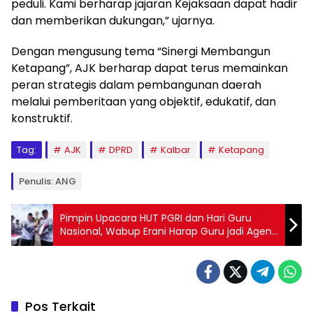
peduli. Kami berharap jajaran Kejaksaan dapat hadir
dan memberikan dukungan,” ujarnya.
Dengan mengusung tema “Sinergi Membangun
Ketapang”, AJK berharap dapat terus memainkan
peran strategis dalam pembangunan daerah
melalui pemberitaan yang objektif, edukatif, dan
konstruktif.
Tag:
AJK
DPRD
Kalbar
Ketapang
Penulis: ANG
Pimpin Upacara HUT PGRI dan Hari Guru
Nasional, Wabup Erani Harap Guru jadi Agen
Pembaharuan
Pos Terkait