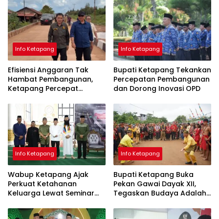
pada 2029
Info Ketapang
Info Ketapang
Efisiensi Anggaran Tak
Bupati Ketapang Tekankan
Hambat Pembangunan,
Percepatan Pembangunan
Ketapang Percepat
dan Dorong Inovasi OPD
Infrastruktur Lewat
Kolaborasi
Info Ketapang
Info Ketapang
Wabup Ketapang Ajak
Bupati Ketapang Buka
Perkuat Ketahanan
Pekan Gawai Dayak XII,
Keluarga Lewat Seminar
Tegaskan Budaya Adalah
Keagamaan
Jati Diri Bangsa