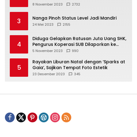
8 November 2023
2732
Nanga Pinoh Status Level Jadi Mandiri
3
24 Mei 2023
2155
Diduga Gelapkan Ratusan Juta Uang SHK,
4
Pengurus Koperasi SUB Dilaporkan ke
Polisi
5 November 2023
990
Rayakan Liburan Natal dengan ‘Sparks at
5
Gaia’, Sajikan Tempat Foto Estetik
23 Desember 2023
345