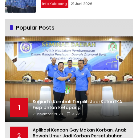
Info Ketapang
21 Juni 2026
Popular Posts
Sugiarto Kembali Terpilih Jadi Ketua IKA
1
Fisip Untan Ketapang
7 Desember 2023
3122
Aplikasi Kencan Gay Makan Korban, Anak
2
Bawah Umur Jadi Korban Persetubuhan