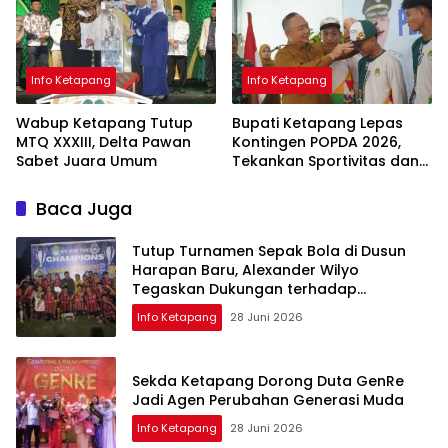
Info Ketapang
Info Ketapang
Wabup Ketapang Tutup
Bupati Ketapang Lepas
MTQ XXXIII, Delta Pawan
Kontingen POPDA 2026,
Sabet Juara Umum
Tekankan Sportivitas dan
Pembangunan Generasi
Unggul
Baca Juga
Tutup Turnamen Sepak Bola di Dusun
Harapan Baru, Alexander Wilyo
Tegaskan Dukungan terhadap
Pembinaan Atlet
Info Ketapang
28 Juni 2026
Sekda Ketapang Dorong Duta GenRe
Jadi Agen Perubahan Generasi Muda
Info Ketapang
28 Juni 2026