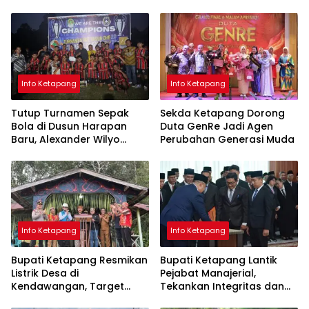
Info Ketapang
Info Ketapang
Tutup Turnamen Sepak
Sekda Ketapang Dorong
Bola di Dusun Harapan
Duta GenRe Jadi Agen
Baru, Alexander Wilyo
Perubahan Generasi Muda
Tegaskan Dukungan
terhadap Pembinaan Atlet
Info Ketapang
Info Ketapang
Bupati Ketapang Resmikan
Bupati Ketapang Lantik
Listrik Desa di
Pejabat Manajerial,
Kendawangan, Target
Tekankan Integritas dan
Seluruh Desa Teraliri Listrik
Pelayanan Publik