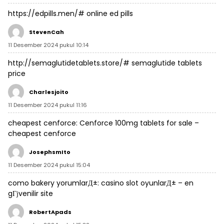
https://edpills.men/#
online ed pills
StevenCah
11 Desember 2024 pukul 10:14
http://semaglutidetablets.store/#
semaglutide tablets
price
Charlesjoito
11 Desember 2024 pukul 11:16
cheapest cenforce:
Cenforce 100mg tablets for sale
–
cheapest cenforce
JosephsmIto
11 Desember 2024 pukul 15:04
como bakery yorumlarД±:
casino slot oyunlarД±
– en
gГјvenilir site
RobertApads