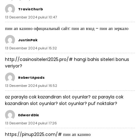
TravisChurb
13 Desember 2024 pukul 10:47
пин ап казино официальный сайт:
пин ап вход
– пин ап зеркало
JustinPak
13 Desember 2024 pukul 15:32
http://casinositeleri2025.pro/#
hangi bahis siteleri bonus
veriyor?
RobertApads
13 Desember 2024 pukul 16:52
az parayla cok kazandiran slot oyunlar?
az parayla cok
kazandiran slot oyunlar?
slot oyunlar? puf noktalar?
EdwardDix
13 Desember 2024 pukul 17:26
https://pinup2025.com/#
пин ап казино