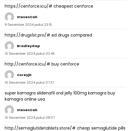
https://cenforce.icu/#
cheapest cenforce
StevenCah
9 Desember 2024 pukul 23:15
https://drugs1st.pro/#
ed drugs compared
BradleyGap
10 Desember 2024 pukul 02:45
http://cenforce.icu/#
buy cenforce
Coreyjit
10 Desember 2024 pukul 07:37
super kamagra
sildenafil oral jelly 100mg kamagra
buy
kamagra online usa
StevenCah
10 Desember 2024 pukul 08:07
http://semaglutidetablets.store/#
cheap semaglutide pills