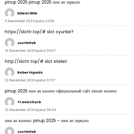
pinup 2025
pinup 2025
пин ап зеркало
EdwardDix
11 Desember 2024 pukul 23:55
https://slottr.top/#
slot oyunlar?
JustinPak
12 Desember 2024 pukul 04:07
http://slottr.top/#
slot siteleri
RobertApads
12 Desember 2024 pukul 07:27
pinup 2025
пин ап казино официальный сайт
пинап казино
TravisChurb
12 Desember 2024 pukul 08:24
пин ап казино:
pinup 2025
– пин ап зеркало
JustinPak