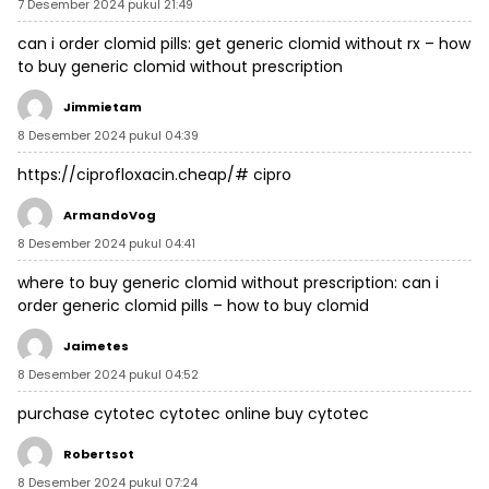
7 Desember 2024 pukul 21:49
can i order clomid pills:
get generic clomid without rx
– how
to buy generic clomid without prescription
Jimmietam
8 Desember 2024 pukul 04:39
https://ciprofloxacin.cheap/#
cipro
ArmandoVog
8 Desember 2024 pukul 04:41
where to buy generic clomid without prescription:
can i
order generic clomid pills
– how to buy clomid
Jaimetes
8 Desember 2024 pukul 04:52
purchase cytotec
cytotec online
buy cytotec
Robertsot
8 Desember 2024 pukul 07:24