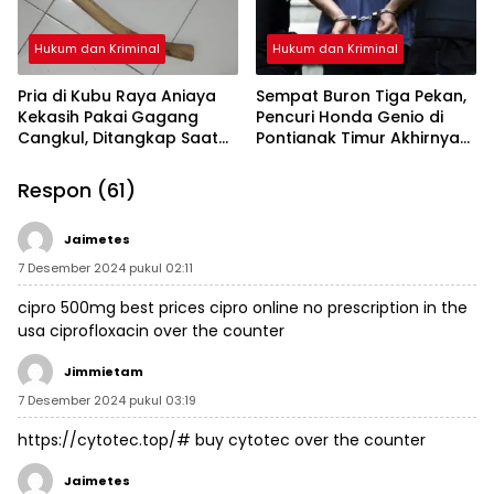
Hukum dan Kriminal
Hukum dan Kriminal
Pria di Kubu Raya Aniaya
Sempat Buron Tiga Pekan,
Kekasih Pakai Gagang
Pencuri Honda Genio di
Cangkul, Ditangkap Saat
Pontianak Timur Akhirnya
Hendak Kabur Naik Kapal
Dibekuk Tim Berang-
Berang
Respon (61)
Jaimetes
7 Desember 2024 pukul 02:11
cipro 500mg best prices
cipro online no prescription in the
usa
ciprofloxacin over the counter
Jimmietam
7 Desember 2024 pukul 03:19
https://cytotec.top/#
buy cytotec over the counter
Jaimetes