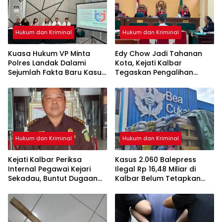
Hukum dan Kriminal
Hukum dan Kriminal
Kuasa Hukum VP Minta
Edy Chow Jadi Tahanan
Polres Landak Dalami
Kota, Kejati Kalbar
Sejumlah Fakta Baru Kasus
Tegaskan Pengalihan
Kematian Veggie
Penahanan Kewenangan
Hakim
Hukum dan Kriminal
Hukum dan Kriminal
Kejati Kalbar Periksa
Kasus 2.060 Balepress
Internal Pegawai Kejari
Ilegal Rp 16,48 Miliar di
Sekadau, Buntut Dugaan
Kalbar Belum Tetapkan
Perampasan Emas
Tersangka, Enam Saksi
Sudah Diperiksa