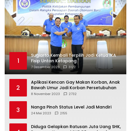
Sugiarto Kembali Terpilih Jadi Ketua IKA
1
Fisip Untan Ketapang
7 Desember 2023
3122
Aplikasi Kencan Gay Makan Korban, Anak
2
Bawah Umur Jadi Korban Persetubuhan
8 November 2023
2732
Nanga Pinoh Status Level Jadi Mandiri
3
24 Mei 2023
2155
Diduga Gelapkan Ratusan Juta Uang SHK,