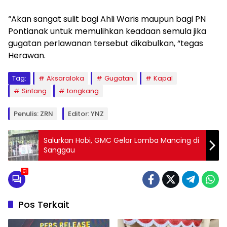
“Akan sangat sulit bagi Ahli Waris maupun bagi PN
Pontianak untuk memulihkan keadaan semula jika
gugatan perlawanan tersebut dikabulkan, “tegas
Herawan.
Tag:
Aksaraloka
Gugatan
Kapal
Sintang
tongkang
Penulis: ZRN
Editor: YNZ
Salurkan Hobi, GMC Gelar Lomba Mancing di
Sanggau
61
Pos Terkait