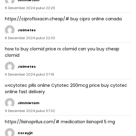
Jimmietam
8 Desember 2024 pukul 22:29
https://ciprofloxacin.cheap/#
buy cipro online canada
Jaimetes
8 Desember 2024 pukul 22:33
how to buy clomid price
rx clomid
can you buy cheap
clomid
Jaimetes
9 Desember 2024 pukul 07:16
п»їcytotec pills online
Cytotec 200mcg price
buy cytotec
online fast delivery
Jimmietam
9 Desember 2024 pukul 07:32
https://lisinoprilus.com/#
medication lisinopril 5 mg
Coreyjit