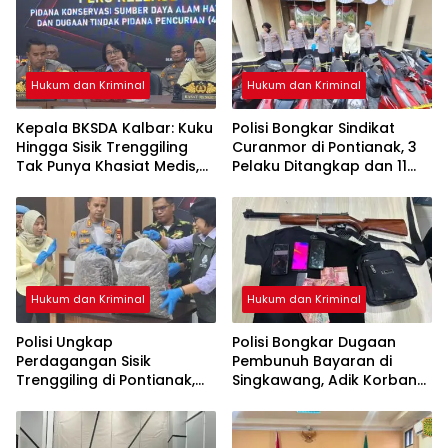
Hukum dan Kriminal
Hukum dan Kriminal
Kepala BKSDA Kalbar: Kuku
Polisi Bongkar Sindikat
Hingga Sisik Trenggiling
Curanmor di Pontianak, 3
Tak Punya Khasiat Medis,
Pelaku Ditangkap dan 11
Itu Cuma Mitos
Motor Disita
Hukum dan Kriminal
Hukum dan Kriminal
Polisi Ungkap
Polisi Bongkar Dugaan
Perdagangan Sisik
Pembunuh Bayaran di
Trenggiling di Pontianak,
Singkawang, Adik Korban
Sita 551 Kg Sisik dan 42 Kg
Jadi Tersangka
Kuku