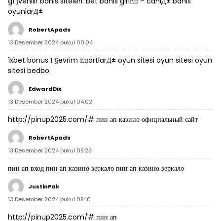
gГјvenilir bahis siteleri:
bet bahis giriЕџ
– canlД± bahis
oyunlarД±
RobertApads
13 Desember 2024 pukul 00:04
1xbet bonus Г§evrim ЕџartlarД±
oyun sitesi oyun sitesi oyun
sitesi
bedbo
EdwardDix
13 Desember 2024 pukul 04:02
http://pinup2025.com/#
пин ап казино официальный сайт
RobertApads
13 Desember 2024 pukul 08:23
пин ап вход
пин ап казино зеркало
пин ап казино зеркало
JustinPak
13 Desember 2024 pukul 09:10
http://pinup2025.com/#
пин ап