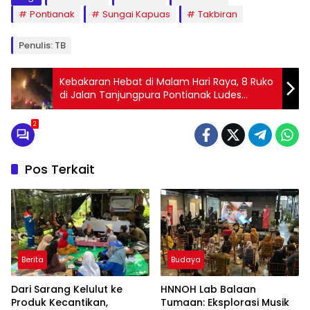
Pontianak
Sungai Kapuas
Takbiran
Penulis: TB
Kebakaran Hebat di Malam Hari Raya, 8 Ruko
di Jalan Tanjungpura Pontianak Ludes
Terbakar
2
Pos Terkait
Berita
Budaya
Dari Sarang Kelulut ke
HNNOH Lab Balaan
Produk Kecantikan,
Tumaan: Eksplorasi Musik