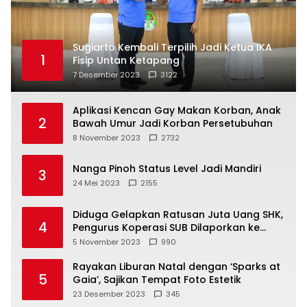
Sugiarto Kembali Terpilih Jadi Ketua IKA
1
Fisip Untan Ketapang
7 Desember 2023
3122
Aplikasi Kencan Gay Makan Korban, Anak
2
Bawah Umur Jadi Korban Persetubuhan
8 November 2023
2732
Nanga Pinoh Status Level Jadi Mandiri
3
24 Mei 2023
2155
Diduga Gelapkan Ratusan Juta Uang SHK,
4
Pengurus Koperasi SUB Dilaporkan ke
Polisi
5 November 2023
990
Rayakan Liburan Natal dengan ‘Sparks at
5
Gaia’, Sajikan Tempat Foto Estetik
23 Desember 2023
345