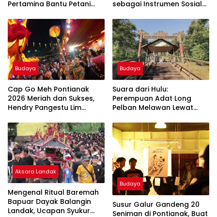
Pertamina Bantu Petani
sebagai Instrumen Sosial
Kubu Raya Tingkatkan Nilai
dan Ekologis
Jual Madu
Budaya
Budaya
Cap Go Meh Pontianak
Suara dari Hulu:
2026 Meriah dan Sukses,
Perempuan Adat Long
Hendry Pangestu Lim
Pelban Melawan Lewat
Apresiasi Semua Pihak
Pameran Virtual
Aksara Landak
Budaya
Mengenal Ritual Baremah
Bapuar Dayak Balangin
Susur Galur Gandeng 20
Landak, Ucapan Syukur
Seniman di Pontianak, Buat