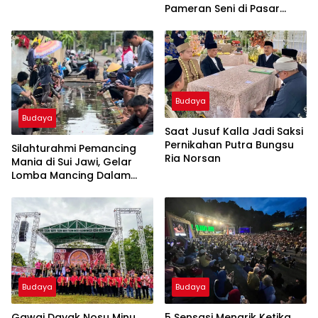
Panen Padi dan Membuang
Pameran Seni di Pasar
Sial
Tradisional
Budaya
Budaya
Saat Jusuf Kalla Jadi Saksi
Pernikahan Putra Bungsu
Silahturahmi Pemancing
Ria Norsan
Mania di Sui Jawi, Gelar
Lomba Mancing Dalam
Parit
Budaya
Budaya
Gawai Dayak Nosu Minu
5 Sensasi Menarik Ketika