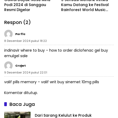
Podi 2024 di Sanggau
Kamu Datang ke Festival
Resmi Digelar
Rainforest World Music
Festival 2024
Respon (2)
Porflc
8 Desember 2024 pukul 18:22
indinavir where to buy –
how to order diclofenac gel
buy
emulgel sale
Crxjwt
9 Desember 2024 pukul 22:01
valif pills memory –
valif writ
buy sinemet 10mg pills
Komentar ditutup.
Baca Juga
Dari Sarang Kelulut ke Produk