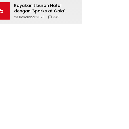
Polisi
Rayakan Liburan Natal
5
dengan ‘Sparks at Gaia’,
Sajikan Tempat Foto Estetik
23 Desember 2023
345