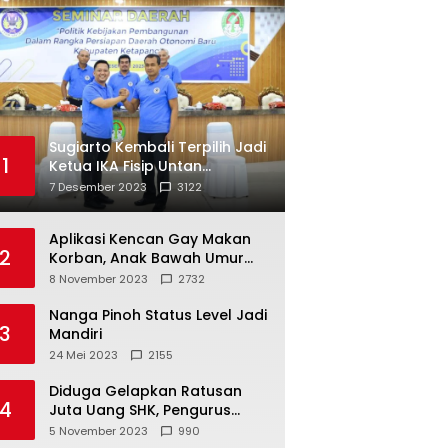
Sugiarto Kembali Terpilih Jadi
1
Ketua IKA Fisip Untan
Ketapang
7 Desember 2023
3122
Aplikasi Kencan Gay Makan
2
Korban, Anak Bawah Umur
Jadi Korban Persetubuhan
8 November 2023
2732
Nanga Pinoh Status Level Jadi
3
Mandiri
24 Mei 2023
2155
Diduga Gelapkan Ratusan
4
Juta Uang SHK, Pengurus
Koperasi SUB Dilaporkan ke
5 November 2023
990