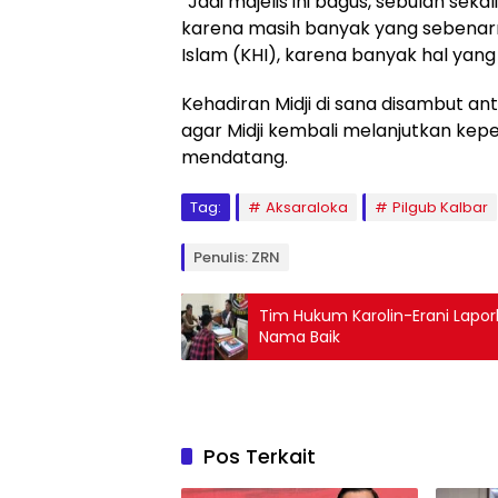
“Jadi majelis ini bagus, sebulan sek
karena masih banyak yang sebenarn
Islam (KHI), karena banyak hal yang 
Kehadiran Midji di sana disambut an
agar Midji kembali melanjutkan ke
mendatang.
Tag:
Aksaraloka
Pilgub Kalbar
Penulis: ZRN
Tim Hukum Karolin-Erani Lapo
Nama Baik
Pos Terkait