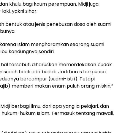
dan khulu bagi kaum perempuan, Midji juga
aki, yakni zihar.
dalah bentuk atau jenis penebusan dosa oleh suami
ibunya.
 karena Islam mengharamkan seorang suami
bu kandungnya sendiri.
 hal tersebut, diharuskan memerdekakan budak
 sudah tidak ada budak. Jadi harus berpuasa
eduanya bercampur (suami-istri). Tetapi
ajib) memberi makan enam puluh orang miskin,”
idji berbagi ilmu, dari apa yang ia pelajari, dan
au hukum-hukum Islam. Termasuk tentang mawali,