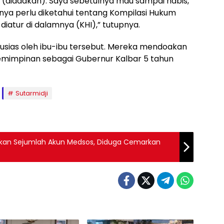
ali (diadakan). Saya sebetulnya mau sampai habis,
ya perlu diketahui tentang Kompilasi Hukum
diatur di dalamnya (KHI),” tutupnya.
tusias oleh ibu-ibu tersebut. Mereka mendoakan
pemimpinan sebagai Gubernur Kalbar 5 tahun
Sutarmidji
rkan Sejumlah Akun Medsos, Diduga Cemarkan