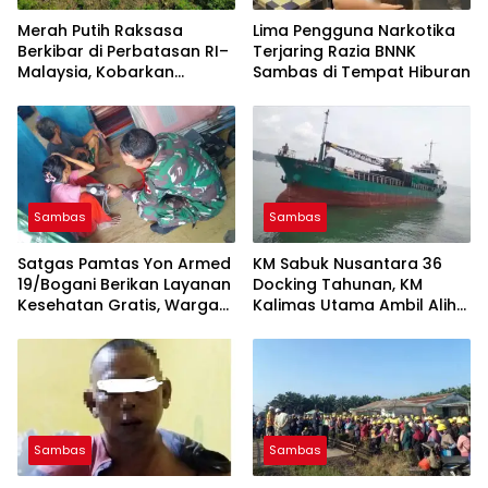
Merah Putih Raksasa
Lima Pengguna Narkotika
Berkibar di Perbatasan RI–
Terjaring Razia BNNK
Malaysia, Kobarkan
Sambas di Tempat Hiburan
Nasionalisme di Bukit
Tempayan
Sambas
Sambas
Satgas Pamtas Yon Armed
KM Sabuk Nusantara 36
19/Bogani Berikan Layanan
Docking Tahunan, KM
Kesehatan Gratis, Warga
Kalimas Utama Ambil Alih
Perbatasan Sajingan
Layani Rute Sintete–Natuna
Antusias Periksa Tensi
Sambas
Sambas