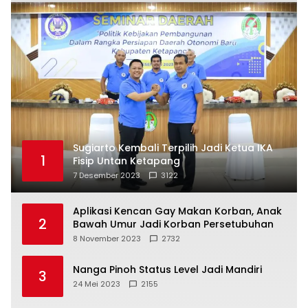
Sugiarto Kembali Terpilih Jadi Ketua IKA
1
Fisip Untan Ketapang
7 Desember 2023
3122
Aplikasi Kencan Gay Makan Korban, Anak
2
Bawah Umur Jadi Korban Persetubuhan
8 November 2023
2732
Nanga Pinoh Status Level Jadi Mandiri
3
24 Mei 2023
2155