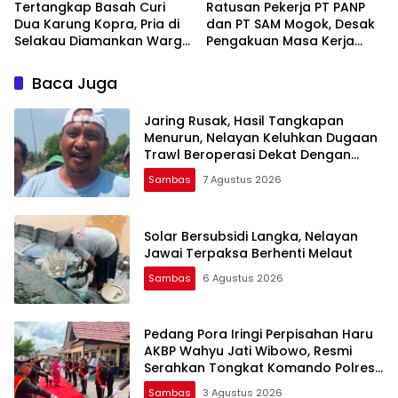
Tertangkap Basah Curi
Ratusan Pekerja PT PANP
Dua Karung Kopra, Pria di
dan PT SAM Mogok, Desak
Selakau Diamankan Warga
Pengakuan Masa Kerja
dan Polisi
hingga Pengangkatan
Karyawan Tetap
Baca Juga
Jaring Rusak, Hasil Tangkapan
Menurun, Nelayan Keluhkan Dugaan
Trawl Beroperasi Dekat Dengan
Pesisir Jawai
Sambas
7 Agustus 2026
Solar Bersubsidi Langka, Nelayan
Jawai Terpaksa Berhenti Melaut
Sambas
6 Agustus 2026
Pedang Pora Iringi Perpisahan Haru
AKBP Wahyu Jati Wibowo, Resmi
Serahkan Tongkat Komando Polres
Sambas
Sambas
3 Agustus 2026