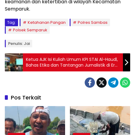
keamanan dan ketertiban di wilayah Kecamatan
Semparuk.
Tag:
Ketahanan Pangan
Polres Sambas
Polsek Semparuk
Penulis: Jai
Ketua AJK Isi Kuliah Umum KPI STAI Al-Haudl,
Bahas Etika dan Tantangan Jurnalistik di Era
Digital
Pos Terkait