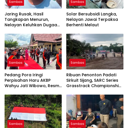
Sambas
Sambas
Jaring Rusak, Hasil
Solar Bersubsidi Langka,
Tangkapan Menurun,
Nelayan Jawai Terpaksa
Nelayan Keluhkan Dugaan
Berhenti Melaut
Trawl Beroperasi Dekat
Dengan Pesisir Jawai
Sambas
Sambas
Pedang Pora Iringi
Ribuan Penonton Padati
Perpisahan Haru AKBP
Sirkuit Sijang, SARC Series
Wahyu Jati Wibowo, Resmi
Grasstrack Championship
Serahkan Tongkat
Seri II Berlangsung Meriah,
Komando Polres Sambas
Seri III Digelar Desember
Sambas
Sambas